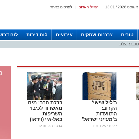
|
המייל האדום
|
לפרסום באתר
טורים
צרכנות ועסקים
אירועים
לוח דירות
לוח דרוש
וד בקהילה
ב'ליל שישי'
ברכת הרב: מים
הקרוב:
מאשדוד לכיבוי
התוועדות
השריפות
ב'מעייני ישראל'
באל-איי (וידאו)
...
...
13:44 / 12.01.25
15:27 / 19.01.25