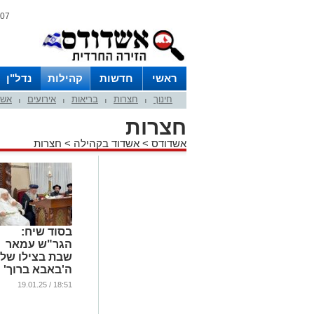
07 אוגוסט 2026 / 13:01
ראשי
חדשות
קהילות
נדל"ן
חינוך
חצרות
בריאות
אירועים
אשד
|
|
|
|
חצרות
אשדודס
>
אשדוד בקהילה
>
חצרות
בסוד שיח:
הגר"ש עמאר
שבת בצילו של
ה'באבא ברוך'
...
18:51 / 19.01.25