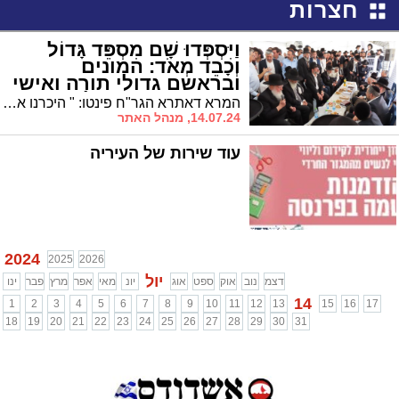
חצרות
וַיִּסְפְּדוּ שָׁם מִסְפֵּד גָּדוֹל
וְכָבֵד מְאֹד: המונים
ובראשם גדולי תורה ואישי
ציבור בניחום אבלים בבית
המרא דאתרא הגר"ח פינטו: " היכרנו את רבי יהודה בצדקתו, בתורתו ובגדולתו"
משפחת הגר"י דרעי זצ"ל
14.07.24, מנהל האתר
עוד שירות של העיריה
2024
2025
2026
יול
דצמ
נוב
אוק
ספט
אוג
יונ
מאי
אפר
מרץ
פבר
ינו
14
1
2
3
4
5
6
7
8
9
10
11
12
13
15
16
17
18
19
20
21
22
23
24
25
26
27
28
29
30
31