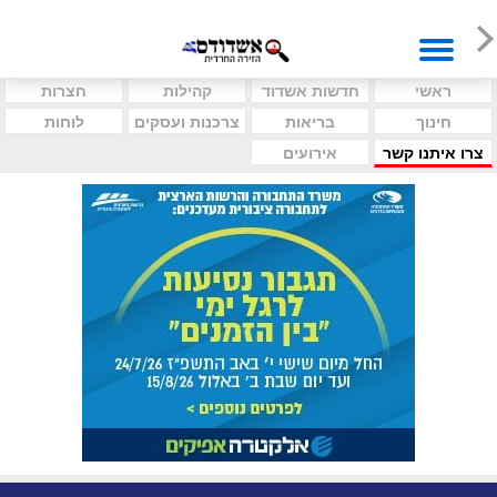
ראשי
חדשות אשדוד
קהילות
חצרות
חינוך
בריאות
צרכנות ועסקים
לוחות
צרו איתנו קשר
אירועים