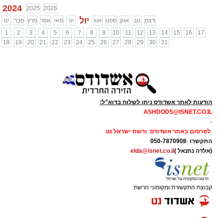
2024
2025
2026
יול
דצמ
נוב
אוק
ספט
אוג
יונ
מאי
אפר
מרץ
פבר
ינו
1
2
3
4
5
6
7
8
9
10
11
12
13
14
15
16
17
18
19
20
21
22
23
24
25
26
27
28
29
30
31
הודעות לאתר אשדודס ניתן לשלוח בדוא"ל:
ASHDODS@ISNET.CO.IL
-
לפרסום באתר אשדודס ורשת ישראל נט
התקשרו
-
050-7870908
(אלדה נתנאל )
elda@isnet.co.il
קבוצת התקשורת ומקומוני הרשת: