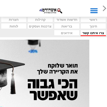
ראשי
חדשות אשדוד
קהילות
חצרות
חינוך
בריאות
צרכנות ועסקים
לוחות
צרו איתנו קשר
אירועים