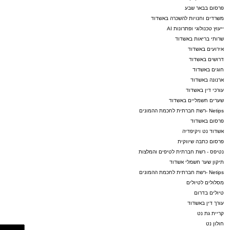
פרסום בבאר שבע
משרדים וחנויות להשכרה באשדוד
ייעוץ טכנולוגי ופתרונות AI
שרותי בריאות באשדוד
אירועים באשדוד
דרושים באשדוד
חוגים באשדוד
ארנונה באשדוד
עורכי דין באשדוד
שערים חשמליים באשדוד
Netips -רשת חברתית לחכמת ההמונים
פרסום באשדוד
אשדוד נט ויקיפדיה
פרסום כתבה שיווקית
נטיפס - רשת חברתית לטיפים והמלצות
תיקון שער חשמלי אשדוד
Netips -רשת חברתית לחכמת ההמונים
מסלולים לטיולים
טיולים בדרום
עורך דין באשדוד
קריית גת נט
חולון נט