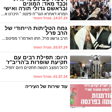
וְכָבֵד מְאֹד: המונים
ובראשם גדולי תורה ואישי
ציבור בניחום אבלים בבית
המרא דאתרא הגר"ח פינטו: " היכרנו את רבי יהודה בצדקתו, בתורתו ובגדולתו"
משפחת הגר"י דרעי זצ"ל
14.07.24, מנהל האתר
גמח הטליתות הייחודי של
הרב פרל
הרב גרשון פרל, חתן האדמו"ר מפיטסבורג זצ"ל, מפעיל גמ"ח ייחודי: כיבוס טליתות כך שיבהיקו בלובנן. "עשה לך טלית נאה", הוא אומר
03.07.24, מנהל האתר
היום: תפילת רבים עם
תקיעת שופרות ב'הריב"ז'
לרגל המצב הקשה תתקיים היום 'תפילת רבים' בבית הכנסת הריב"ז. הציבור מוזמן
01.07.24, מנהל האתר
עוד שירות של העיריה