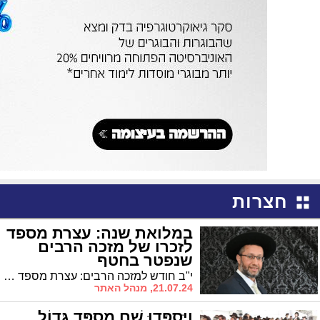
חצרות
במלואת שנה: עצרת מספד
לזכרו של מזכה הרבים
שנפטר בחטף
י"ב חודש למזכה הרבים: עצרת מספד והתעוררות במוסדות החיד"א לזכרו של האברך החשוב הרה"ג ניסים קוגמן זצ"ל
21.07.24, מנהל האתר
וַיִּסְפְּדוּ שָׁם מִסְפֵּד גָּדוֹל