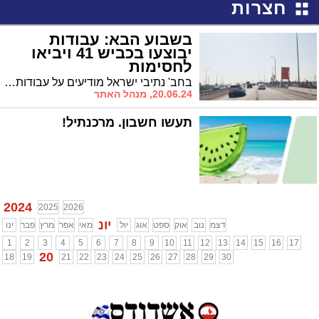
חצרות
בשבוע הבא: עבודות
יבוצעו בכביש 41 ויביאו
לחסימות
בחב' נתיבי ישראל מודיעים על עבודות שיתבצעו בכביש 41 בימים ראשון ושני. נהגים, קחו בחשבון
20.06.24, מנהל האתר
תעשו חשבון. מרכנתיל!
2024
2025
2026
יונ
דצמ
נוב
אוק
ספט
אוג
יול
מאי
אפר
מרץ
פבר
ינו
1
2
3
4
5
6
7
8
9
10
11
12
13
14
15
16
17
20
18
19
21
22
23
24
25
26
27
28
29
30