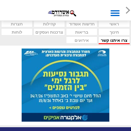
ראשי
חדשות אשדוד
קהילות
חצרות
חינוך
בריאות
צרכנות ועסקים
לוחות
צרו איתנו קשר
אירועים