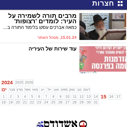
חצרות
מרבים תורה לשמירה על
העיר: לומדים 'רצופות'
כמאה אברכים עסקו בלימוד התורה בערב ראש חודש בבית הכנסת הריב"ז בראשותו של הגה"צ רבי מאיר כהן * יש להמשיך להרבות בתפילות ובתחנונים להצלת עם ישראל
15.01.24, מנהל האתר
עוד שירות של העיריה
2024
2025
2026
ינו
דצמ
נוב
אוק
ספט
אוג
יול
יונ
מאי
אפר
מרץ
פבר
15
1
2
3
4
5
6
7
8
9
10
11
12
13
14
16
17
18
19
20
21
22
23
24
25
26
27
28
29
30
31