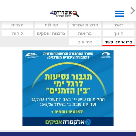
ראשי
חדשות אשדוד
קהילות
חצרות
חינוך
בריאות
צרכנות ועסקים
לוחות
צרו איתנו קשר
אירועים