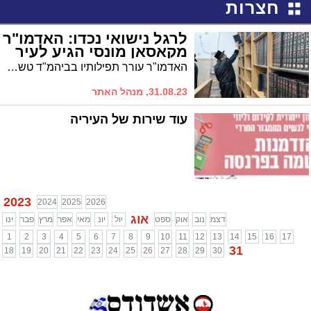
חצרות
לרגל נישואי נכדו: האדמו"ר
מקאסאן מונסי הגיע לעיר
האדמו"ר עורך תפילותיו בביהמ"ד טשארנאביל ברובע ז'
31.08.23, מנהל האתר
עוד שירות של העיריה
2023
2024
2025
2026
אוג
דצמ
נוב
אוק
ספט
יול
יונ
מאי
אפר
מרץ
פבר
ינו
1
2
3
4
5
6
7
8
9
10
11
12
13
14
15
16
17
31
18
19
20
21
22
23
24
25
26
27
28
29
30