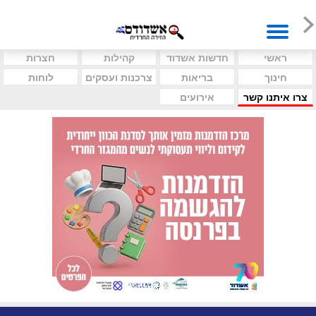
ראשי
חדשות אשדוד
קהילות
חצרות
חינוך
בריאות
צרכנות ועסקים
לוחות
צרו איתנו קשר
אירועים