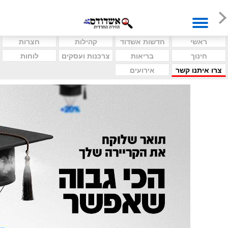
ראשי
חדשות אשדוד
קהילות
חצרות
חינוך
בריאות
צרכנות ועסקים
לוחות
צרו איתנו קשר
אירועים