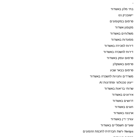
-
בתי מלון באשדוד
יישובניק נט
פרסום במקומונים
מקומון אשדוד
משלוחים באשדוד
מסעדות באשדוד
דירות למכירה באשדוד
דירות להשכרה באשדוד
פרסום עסק באשדוד
פרסום באשקלון
פרסום בבאר שבע
משרדים וחנויות להשכרה באשדוד
ייעוץ טכנולוגי ופתרונות AI
שרותי בריאות באשדוד
אירועים באשדוד
דרושים באשדוד
חוגים באשדוד
ארנונה באשדוד
עורכי דין באשדוד
שערים חשמליים באשדוד
Netips -רשת חברתית לחכמת ההמונים