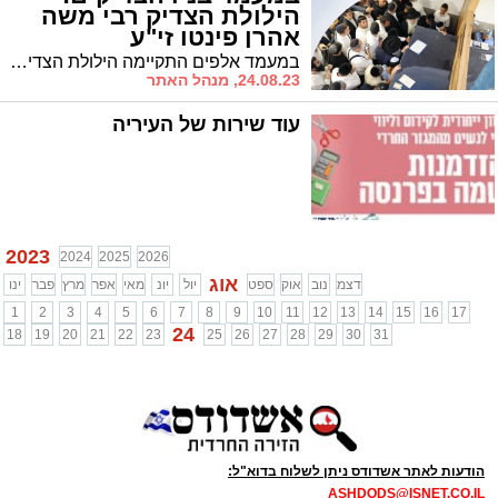
הילולת הצדיק רבי משה
אהרן פינטו זי"ע
במעמד אלפים התקיימה הילולת הצדיק זי"ע בבית העלמין. בניו הצדיקים העתירו בתפילה
24.08.23, מנהל האתר
עוד שירות של העיריה
2023
2024
2025
2026
אוג
דצמ
נוב
אוק
ספט
יול
יונ
מאי
אפר
מרץ
פבר
ינו
1
2
3
4
5
6
7
8
9
10
11
12
13
14
15
16
17
24
18
19
20
21
22
23
25
26
27
28
29
30
31
הודעות לאתר אשדודס ניתן לשלוח בדוא"ל:
ASHDODS@ISNET.CO.IL