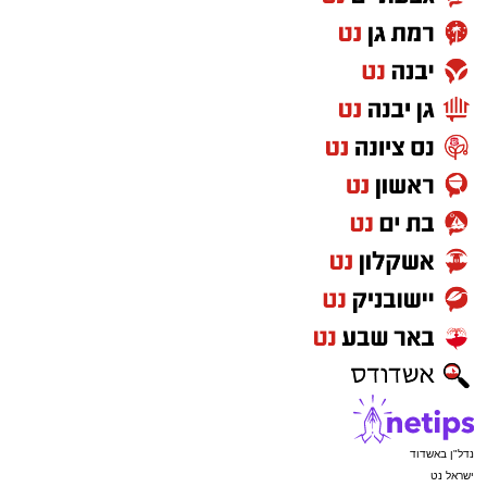
נדל"ן באשדוד
ישראל נט