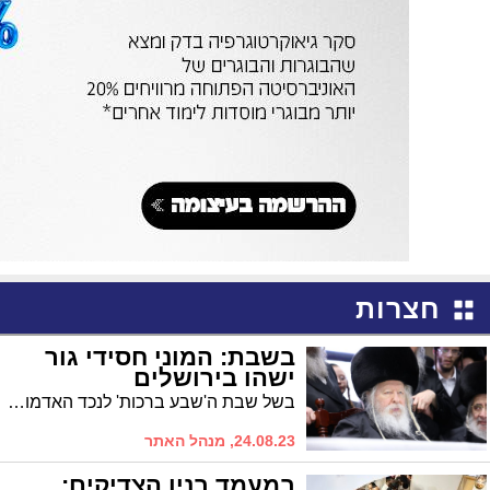
חצרות
בשבת: המוני חסידי גור
ישהו בירושלים
בשל שבת ה'שבע ברכות' לנכד האדמו"ר, צפויים אלפי חסידי גור לשהות בשבת בצל הקודש. התחבורה הציבורית בערב שבת ובצאתה תתוגבר
24.08.23, מנהל האתר
במעמד בניו הצדיקים: