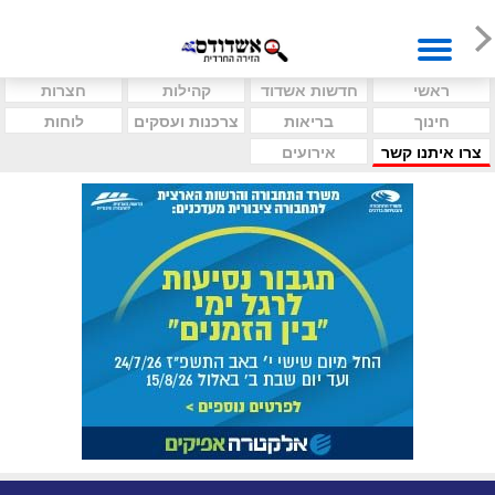
ראשי
חדשות אשדוד
קהילות
חצרות
חינוך
בריאות
צרכנות ועסקים
לוחות
צרו איתנו קשר
אירועים