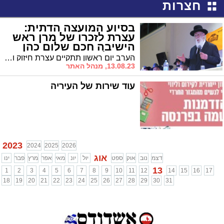
חצרות
בסיוע המועצה הדתית:
עצרת לזכרו של מרן ראש
הישיבה חכם שלום כהן
זצוק"ל
הערב יום ראשון תתקיים עצרת חיזוק והתעוררות במלאת שנה למרן ראש הישיבה חכם שלום כהן זצוק"ל ר"י "פורת יוסף" ונשיא מועצת חכמי התורה
13.08.23, מנהל האתר
עוד שירות של העיריה
2023
2024
2025
2026
אוג
דצמ
נוב
אוק
ספט
יול
יונ
מאי
אפר
מרץ
פבר
ינו
13
1
2
3
4
5
6
7
8
9
10
11
12
14
15
16
17
18
19
20
21
22
23
24
25
26
27
28
29
30
31