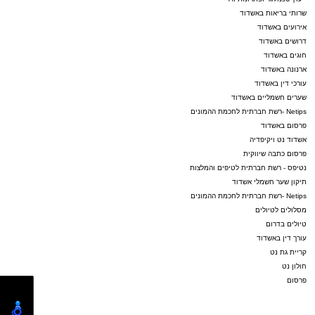
שרותי בריאות באשדוד
אירועים באשדוד
דרושים באשדוד
חוגים באשדוד
ארנונה באשדוד
עורכי דין באשדוד
שערים חשמליים באשדוד
Netips -רשת חברתית לחכמת ההמונים
פרסום באשדוד
אשדוד נט ויקיפדיה
פרסום כתבה שיווקית
נטיפס - רשת חברתית לטיפים והמלצות
תיקון שער חשמלי אשדוד
Netips -רשת חברתית לחכמת ההמונים
מסלולים לטיולים
טיולים בדרום
עורך דין באשדוד
קריית גת נט
חולון נט
פרסום