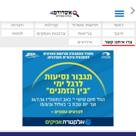
ראשי
חדשות אשדוד
קהילות
חצרות
חינוך
בריאות
צרכנות ועסקים
לוחות
צרו איתנו קשר
אירועים