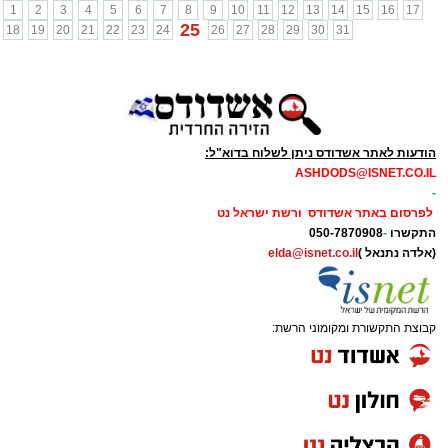
1
2
3
4
5
6
7
8
9
10
11
12
13
14
15
16
17
25
18
19
20
21
22
23
24
26
27
28
29
30
31
הודעות לאתר אשדודס ניתן לשלוח בדוא"ל:
ASHDODS@ISNET.CO.IL
-
לפרסום באתר אשדודס ורשת ישראל נט
התקשרו
-
050-7870908
(אלדה נתנאל )
elda@isnet.co.il
קבוצת התקשורת ומקומוני הרשת: