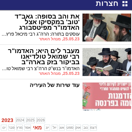
חצרות
את והב בסופה: גאב"ד
'טוב' במקסיקו אצל
האדמו"ר מפיטסבורג
עוסקים בתורה: הרה"ג רבי מיכאל פרץ רב ק"ק "טוב" במקסיקו נפגש עם האדמו"ר מפיטסבורג
25.05.23, מנהל האתר
מעבר לים היא: האדמו"ר
רבי שמואל טולדיאנו
בביקור בזק בארה"ב
האדמו"ר בנש"ק הרה"צ רבי שמואל טולידאנו שליט"א נכדו של האדמו"ר הבבא מאיר זצוק"ל ראש מוסדות התורה והחסד "בית מאיר" בסיטי, ערך ביקור בזק בארה"ב
25.05.23, מנהל האתר
עוד שירות של העיריה
2023
2024
2025
2026
מאי
דצמ
נוב
אוק
ספט
אוג
יול
יונ
אפר
מרץ
פבר
ינו