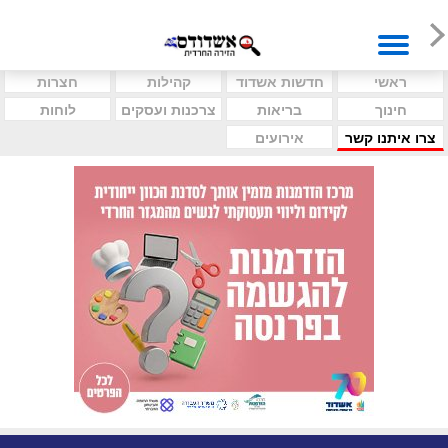
ראשי
חדשות אשדוד
קהילות
חצרות
חינוך
בריאות
צרכנות ועסקים
לוחות
צרו איתנו קשר
אירועים