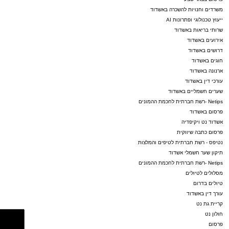
משרדים וחנויות להשכרה באשדוד
ייעוץ טכנולוגי ופתרונות AI
שרותי בריאות באשדוד
אירועים באשדוד
דרושים באשדוד
חוגים באשדוד
ארנונה באשדוד
עורכי דין באשדוד
שערים חשמליים באשדוד
Netips -רשת חברתית לחכמת ההמונים
פרסום באשדוד
אשדוד נט ויקיפדיה
פרסום כתבה שיווקית
נטיפס - רשת חברתית לטיפים והמלצות
תיקון שער חשמלי אשדוד
Netips -רשת חברתית לחכמת ההמונים
מסלולים לטיולים
טיולים בדרום
עורך דין באשדוד
קריית גת נט
חולון נט
פרסום