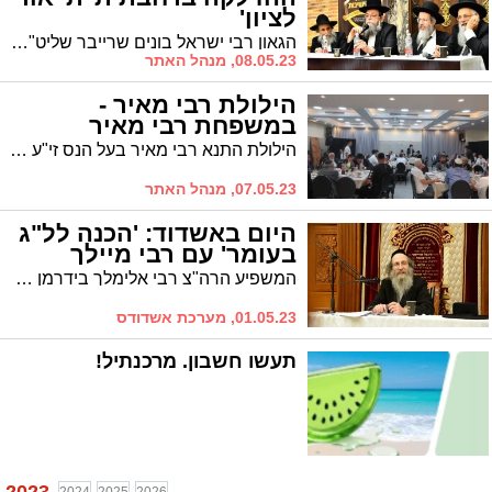
לציון'
הגאון רבי ישראל בונים שרייבר שליט"א, רב קהילת 'בני פינחס', יעלה את ההדלקה ברחבת ת"ת 'אור לציון' בשעה 9.30
08.05.23, מנהל האתר
הילולת רבי מאיר -
במשפחת רבי מאיר
הילולת התנא רבי מאיר בעל הנס זי"ע התקיימה ע"י משפחתו של מזכה הרבים ר' מאיר בן הרוש ז"ל
07.05.23, מנהל האתר
היום באשדוד: 'הכנה לל"ג
בעומר' עם רבי מיילך
המשפיע הרה"צ רבי אלימלך בידרמן שליט"א יערוך היום בעירנו שיעור הכנה לל"ג בעומר
01.05.23, מערכת אשדודס
תעשו חשבון. מרכנתיל!
2023