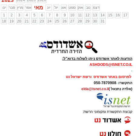
2024
2025
2026
מאי
דצמ
נוב
אוק
ספט
אוג
יול
יונ
אפר
מרץ
פבר
ינו
1
2
3
4
5
6
7
8
9
10
11
12
13
14
15
16
17
18
19
20
21
22
23
24
25
26
27
28
29
30
31
הודעות לאתר אשדודס ניתן לשלוח בדוא"ל:
ASHDODS@ISNET.CO.IL
-
לפרסום באתר אשדודס ורשת ישראל נט
התקשרו
-
050-7870908
(אלדה נתנאל )
elda@isnet.co.il
קבוצת התקשורת ומקומוני הרשת: