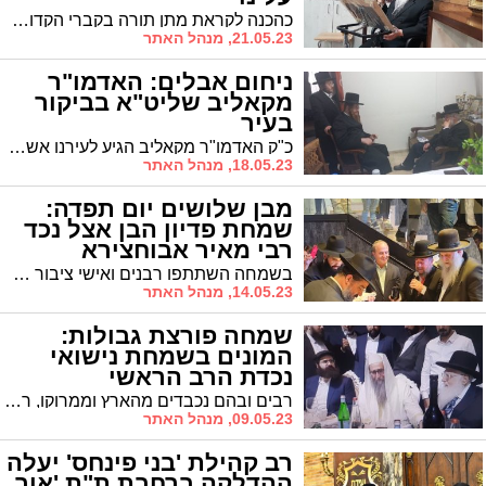
כהכנה לקראת מתן תורה בקברי הקדושים ב"אהל הצדיקים" בקרית מלאכי: הגר"ח פינטו המרא דאתרא בתיקון כרת האחרון בגילוי על הצדיקים בדור האחרון בגודל מעלתם במידת "מסירות נפש"
21.05.23, מנהל האתר
ניחום אבלים: האדמו"ר
מקאליב שליט"א בביקור
בעיר
כ"ק האדמו"ר מקאליב הגיע לעירנו אשדוד לניחום אבלים אצל אחד מחסידיו: ר' זאב קובאץ
18.05.23, מנהל האתר
מבן שלושים יום תפדה:
שמחת פדיון הבן אצל נכד
רבי מאיר אבוחצירא
בשמחה השתתפו רבנים ואישי ציבור חשובים * רה"ע זכה למחמאות: "מקומך באשדוד עד עולם"
14.05.23, מנהל האתר
שמחה פורצת גבולות:
המונים בשמחת נישואי
נכדת הרב הראשי
רבים ובהם נכבדים מהארץ וממרוקו, רבנים ושרים, השתתפו בשמחת חתונת נכדת הרב הראשי שהתקיימה בנס ציונה * בין הבאים: רה"ע ד"ר לסרי שזכה לברכות חמות
09.05.23, מנהל האתר
רב קהילת 'בני פינחס' יעלה
ההדלקה ברחבת ת"ת 'אור