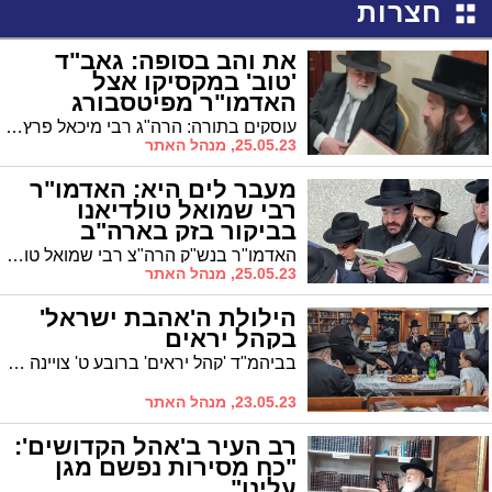
חצרות
את והב בסופה: גאב"ד
'טוב' במקסיקו אצל
האדמו"ר מפיטסבורג
עוסקים בתורה: הרה"ג רבי מיכאל פרץ רב ק"ק "טוב" במקסיקו נפגש עם האדמו"ר מפיטסבורג
25.05.23, מנהל האתר
מעבר לים היא: האדמו"ר
רבי שמואל טולדיאנו
בביקור בזק בארה"ב
האדמו"ר בנש"ק הרה"צ רבי שמואל טולידאנו שליט"א נכדו של האדמו"ר הבבא מאיר זצוק"ל ראש מוסדות התורה והחסד "בית מאיר" בסיטי, ערך ביקור בזק בארה"ב
25.05.23, מנהל האתר
הילולת ה'אהבת ישראל'
בקהל יראים
בביהמ"ד 'קהל יראים' ברובע ט' צויינה הילולת ה'אהבת ישראל' מויזניץ זי"ע. רב הקהילה הגר"ב הגר נשא דברים
23.05.23, מנהל האתר
רב העיר ב'אהל הקדושים':
"כח מסירות נפשם מגן
עלינו"