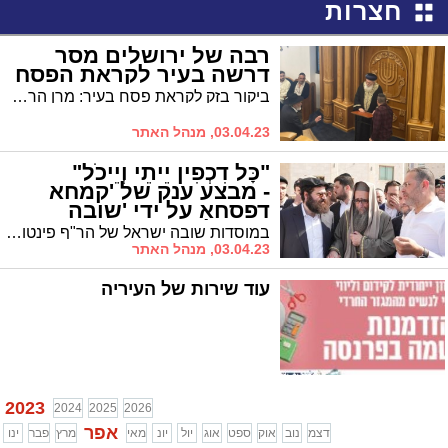
חצרות
רבה של ירושלים מסר
דרשה בעיר לקראת הפסח
ביקור בזק לקראת פסח בעיר: מרן הראש"ל הגרש"מ עמאר רבה של ירושלים מסר דרשה ברובע י"ז
03.04.23, מנהל האתר
"כָּל דִכְפִין יֵיתֵי וְיֵיכֹל"
- מבצע ענק של 'קמחא
דפסחא על ידי 'שובה
ישראל'
במוסדות שובה ישראל של הר"ף פינטו השלימו את מבצע חלוקת 'קמחא דפסחא' בהיקף ענק שהעיר טרם ידעה כמותו
03.04.23, מנהל האתר
עוד שירות של העיריה
2023
2024
2025
2026
אפר
דצמ
נוב
אוק
ספט
אוג
יול
יונ
מאי
מרץ
פבר
ינו