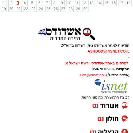
3
1
2
4
5
6
7
8
9
10
11
12
13
14
15
16
17
18
19
20
21
22
23
24
25
26
27
28
29
30
הודעות לאתר אשדודס ניתן לשלוח בדוא"ל:
ASHDODS@ISNET.CO.IL
-
לפרסום באתר אשדודס ורשת ישראל נט
התקשרו
-
050-7870908
(אלדה נתנאל )
elda@isnet.co.il
קבוצת התקשורת ומקומוני הרשת: