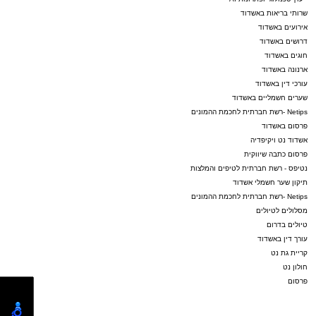
שרותי בריאות באשדוד
אירועים באשדוד
דרושים באשדוד
חוגים באשדוד
ארנונה באשדוד
עורכי דין באשדוד
שערים חשמליים באשדוד
Netips -רשת חברתית לחכמת ההמונים
פרסום באשדוד
אשדוד נט ויקיפדיה
פרסום כתבה שיווקית
נטיפס - רשת חברתית לטיפים והמלצות
תיקון שער חשמלי אשדוד
Netips -רשת חברתית לחכמת ההמונים
מסלולים לטיולים
טיולים בדרום
עורך דין באשדוד
קריית גת נט
חולון נט
פרסום