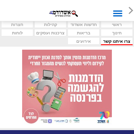
ראשי
חדשות אשדוד
קהילות
חצרות
חינוך
בריאות
צרכנות ועסקים
לוחות
צרו איתנו קשר
אירועים