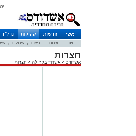
08 אוגוסט 2026 / 00:30
ראשי
חדשות
קהילות
נדל"ן
חינוך
חצרות
בריאות
אירועים
אשד
|
|
|
|
חצרות
אשדודס
>
אשדוד בקהילה
>
חצרות