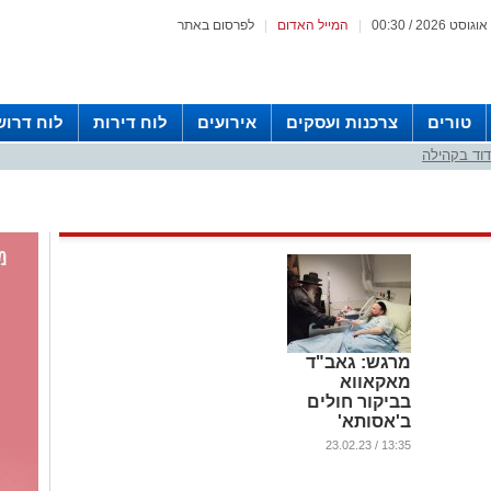
|
המייל האדום
|
לפרסום באתר
טורים
צרכנות ועסקים
אירועים
לוח דירות
לוח דרוש
וד בקהילה
מרגש: גאב"ד
מאקאווא
בביקור חולים
ב'אסותא'
...
13:35 / 23.02.23