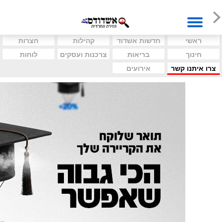
ראשי
חדשות אשדוד
קהילות
חצרות
חינוך
בריאות
צרכנות ועסקים
לוחות
צרו איתנו קשר
אירועים