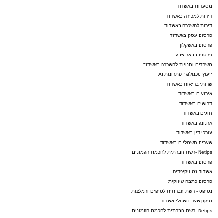
מסעדות באשדוד
דירות למכירה באשדוד
דירות להשכרה באשדוד
פרסום עסק באשדוד
פרסום באשקלון
פרסום בבאר שבע
משרדים וחנויות להשכרה באשדוד
ייעוץ טכנולוגי ופתרונות AI
שרותי בריאות באשדוד
אירועים באשדוד
דרושים באשדוד
חוגים באשדוד
ארנונה באשדוד
עורכי דין באשדוד
שערים חשמליים באשדוד
Netips -רשת חברתית לחכמת ההמונים
פרסום באשדוד
אשדוד נט ויקיפדיה
פרסום כתבה שיווקית
נטיפס - רשת חברתית לטיפים והמלצות
תיקון שער חשמלי אשדוד
Netips -רשת חברתית לחכמת ההמונים