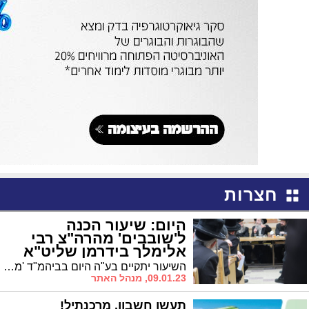
חצרות
היום: שיעור הכנה
ל'שובבים' מהרה"צ רבי
אלימלך בידרמן שליט"א
השיעור יתקיים בע"ה היום בביהמ"ד 'מאקאווא' * ביום שישי ערך המשפיע התוועדות בבית המדרש בעלזא לרגל שבת 'טהרנו'
09.01.23, מנהל האתר
תעשו חשבון. מרכנתיל!