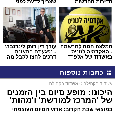
הדירות החדשות
שצריך לדעת לפני
למכירה באשדוד >>>
שמגישים הצעה לדירה
באשדוד
המלצה חמה להרשמה
עורך דין דותן לינדנברג
- האקדמיה לטניס
- נפגעתם בתאונת
באשדוד של אלפרד
דרכים לחצו לקבל מה
קריאולנסקי - לילדים
שמגיע לכם
כתבות נוספות
אשדוד בקהילה
>
אשדוד בקהילה
היכונו: מופע סיום בין הזמנים
של 'המרכז למורשת' ו'מהות'
במוצאי שבת הקרוב: ארוע הסיום העוצמתי