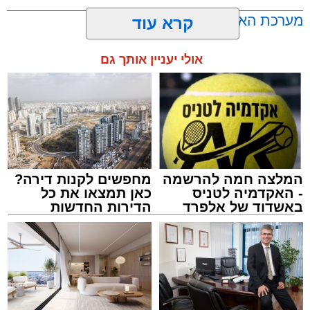
בתורה גם בימי החופש.
מערכת האתר / 00:23 06.08.26
קרא עוד
במופע סיום בין הזמנים שישולב עם מלווה מלכה
אולי יעניין אותך גם
מוזיקלי יופיעו על במה אחת ענקי הזמר והרגש,
בנצי שטיין, יצחק בן ארזה ושמוליק קליין בליווי
תזמורת מורחבת בניצוחו של מאסטרו דני אבידני.
תגים:
אשדוד
,
בעלזא
,
הילולא
המלצה חמה להרשמה
מחפשים לקנות דירה?
- האקדמיה לטניס
כאן תמצאו את כל
באשדוד של אלפרד
הדירות החדשות
קריאולנסקי - לילדים
למכירה באשדוד >>>