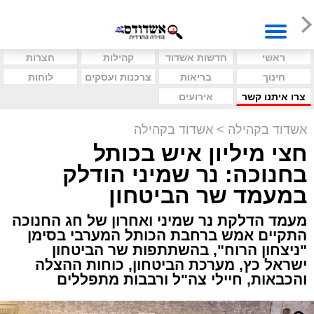
ראשי
חדשות אשדוד
קהילות
חצרות
חינוך
בריאות
צרכנות ועסקים
לוחות
צרו איתנו קשר
אירועים
אשדוד בקהילה
>
אשדוד בקהילה
חצי מיליון איש בכותל
בחנוכה: נר שמיני הודלק
במעמד שר הביטחון
מעמד הדלקת נר שמיני ואחרון של חג החנוכה
התקיים אמש ברחבת הכותל המערבי בסימן
"ניצחון הרוח", בהשתתפות שר הביטחון
ישראל כץ, מערכת הביטחון, כוחות ההצלה
והכבאות, חיילי צה"ל ורבבות מתפללים