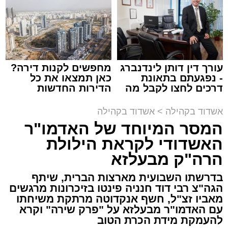
תגים:
המרכז למורשת
,
"מהות"
עורך דין דותן לינדנברג
מחפשים לקנות דירה?
ימים ספורים לתום בין הזמנים אב שהיה גדוש
- נפגעתם בתאונת
כאן תמצאו את כל
בפעילויות שונות ומגוונות, במוצאי שבת הקרוב,
דרכים לחצו לקבל מה
הדירות החדשות
שמגיע לכם
למכירה באשדוד >>>
פרשת ראה, ייערך מופע סיום בין הזמנים ומלווה
אשדוד בקהילה
>
אשדוד בקהילה
מלכה על ידי "המרכז למורשת" בראשות מ"מ ראש
המסר המיוחד של האדמו"ר
העיר הרב אבי אמסלם בשיתוף הרשות העירונית
האשדודי לקראת הילולת
'מהות' בראשות חבר מועצת העיר הרב מני אזולאי.
הרה"ק מבעלזא
האירוע הענק יתקיים כאמור ע"י 'המרכז למורשת'
בדרשתו השבועית מארצות הברית, שיתף
ובשיתוף רשת ישיבות בין הזמנים 'חזון עובדיה'
הגה"צ רבי דוד חנניה פינטו בזיכרונות מרגשים
מבית הרשות העירונית 'מהות' במסגרתה פועלות
מאביו זצ"ל, חשף אנקדוטה מרתקת משיחתו
עשרות נקודות של ישיבות בין הזמנים ברחבי העיר
עם האדמו"ר מבעלזא על "פרק שירה" וקרא
להעמקת מידת הכרת הטוב
שבהם לומדים מאות בחורי ישיבות ומתעלים