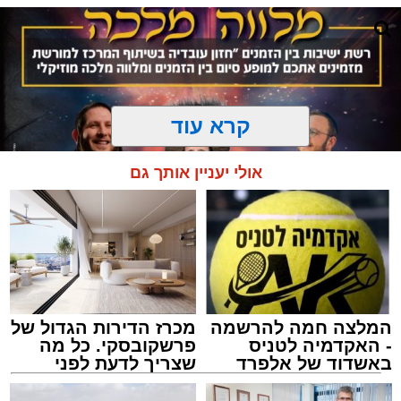
קרא עוד
אולי יעניין אותך גם
המלצה חמה להרשמה
מכרז הדירות הגדול של
המרכז למורשת
- האקדמיה לטניס
פרשקובסקי. כל מה
מנהל האתר / 10:42 06.08.26
באשדוד של אלפרד
שצריך לדעת לפני
קריאולנסקי - לילדים
שמגישים הצעה לדירה
באשדוד