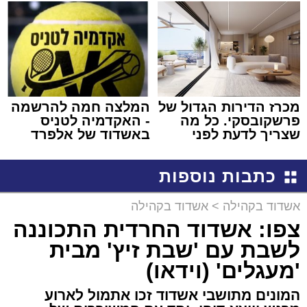
למכירה באשדוד >>>
שמגיע לכם
מכרז הדירות הגדול של
המלצה חמה להרשמה
פרשקובסקי. כל מה
- האקדמיה לטניס
שצריך לדעת לפני
באשדוד של אלפרד
שמגישים הצעה לדירה
קריאולנסקי - לילדים
באשדוד
כתבות נוספות
אשדוד בקהילה
>
אשדוד בקהילה
צפו: אשדוד החרדית התכוננה
לשבת עם 'שבת זיץ' מבית
'מעגלים' (וידאו)
המונים מתושבי אשדוד זכו אתמול לארוע