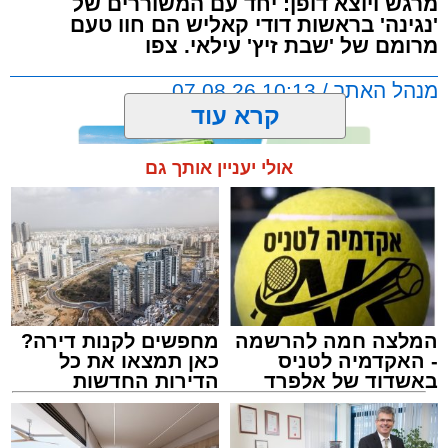
מרגש ויוצא דופן: יחד עם המשוררים של
'נגינה' בראשות דודי קאליש הם חוו טעם
מרומם של 'שבת זיץ' עילאי. צפו
מנהל האתר / 10:13 07.08.26
קרא עוד
אולי יעניין אותך גם
תגים:
אשדוד
,
מעגלים
,
דודי קאליש
המלצה חמה להרשמה
מחפשים לקנות דירה?
- האקדמיה לטניס
כאן תמצאו את כל
באשדוד של אלפרד
הדירות החדשות
קריאולנסקי - לילדים
למכירה באשדוד >>>