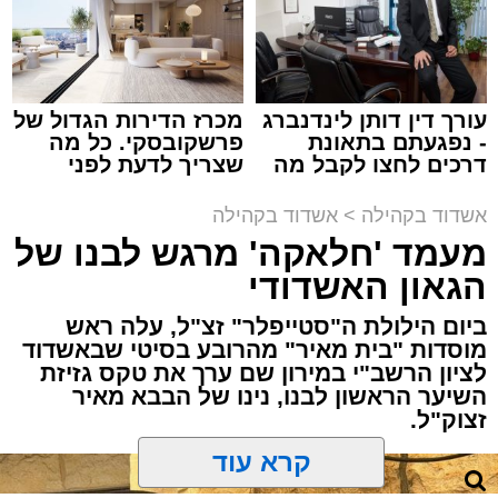
זה היה ארוע יוצא דופן. בלי מילים.
במשך שעות ארוכות של ליל שישי, נהנו המונים
מתושבי אשדוד מהארוע המרכזי של 'מעגלים'.
ואכן, כפי שהובטח, לא היה מדובר במופע שגרתי,
עורך דין דותן לינדנברג
מכרז הדירות הגדול של
- נפגעתם בתאונת
פרשקובסקי. כל מה
אלא במעמד של טיש חסידי אותנטי, שהצליח
דרכים לחצו לקבל מה
שצריך לדעת לפני
לסחוף אליו את ההמונים מעומק ימי החולין - אל
שמגיע לכם
שמגישים הצעה לדירה
תוך האווירה השבתית של חצרות הקודש.
באשדוד
אשדוד בקהילה
>
אשדוד בקהילה
מעמד 'חלאקה' מרגש לבנו של
הגאון האשדודי
ביום הילולת ה"סטייפלר" זצ"ל, עלה ראש
מוסדות "בית מאיר" מהרובע בסיטי שבאשדוד
לציון הרשב"י במירון שם ערך את טקס גזיזת
השיער הראשון לבנו, נינו של הבבא מאיר
זצוק"ל.