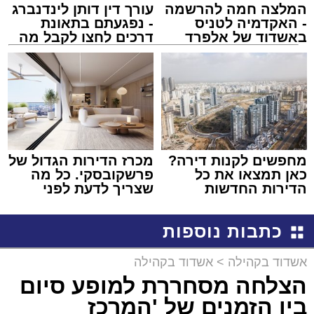
המלצה חמה להרשמה
עורך דין דותן לינדנברג
- האקדמיה לטניס
- נפגעתם בתאונת
באשדוד של אלפרד
דרכים לחצו לקבל מה
קריאולנסקי - לילדים
שמגיע לכם
מחפשים לקנות דירה?
מכרז הדירות הגדול של
כאן תמצאו את כל
פרשקובסקי. כל מה
הדירות החדשות
שצריך לדעת לפני
למכירה באשדוד >>>
שמגישים הצעה לדירה
באשדוד
כתבות נוספות
אשדוד בקהילה
>
אשדוד בקהילה
הצלחה מסחררת למופע סיום
בין הזמנים של 'המרכז