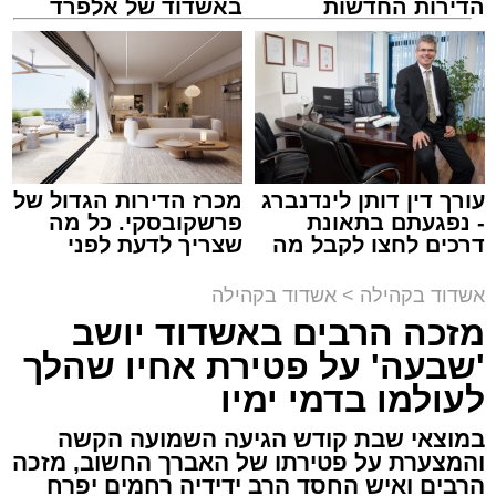
הדירות החדשות
באשדוד של אלפרד
זיץ המרכז למורשת
למכירה באשדוד >>>
קריאולנסקי - לילדים
מנהל האתר / 08:55 09.08.26
עורך דין דותן לינדנברג
מכרז הדירות הגדול של
תגים:
אבי אמסלם
,
המרכז למורשת
,
מהות
,
מני
- נפגעתם בתאונת
פרשקובסקי. כל מה
דרכים לחצו לקבל מה
שצריך לדעת לפני
אזולאי
שמגיע לכם
שמגישים הצעה לדירה
באשדוד
אשדוד בקהילה
>
אשדוד בקהילה
לקראת סיום בין הזמנים נערך אמש מופע סיום בין
מזכה הרבים באשדוד יושב
הזמנים ומלווה מלכה על ידי "המרכז למורשת"
'שבעה' על פטירת אחיו שהלך
בראשות מ"מ ראש העיר הרב אבי אמסלם בשיתוף
הרשות העירונית 'מהות' בראשות יו"ר הדירקטוריון
לעולמו בדמי ימיו
חבר מועצת העיר הרב מני אזולאי ומנכ"לית
במוצאי שבת קודש הגיעה השמועה הקשה
הרשות הגב' סימונה מורלי - בהשתתפות למעלה
והמצערת על פטירתו של האברך החשוב, מזכה
מאלף בחורי ישיבות, אברכים ותושבי העיר שגדשו
הרבים ואיש החסד הרב ידידיה רחמים יפרח