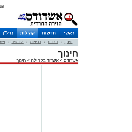
06 אוגוסט 2026 / 12:33
ראשי
חדשות
קהילות
נדל"ן
חינוך
חצרות
בריאות
אירועים
אשד
|
|
|
|
חינוך
אשדודס
>
אשדוד בקהילה
>
חינוך