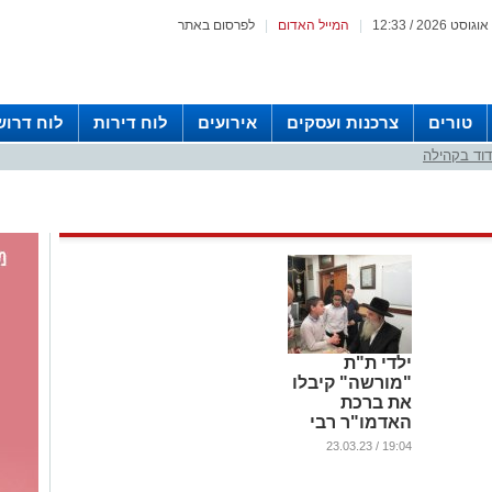
|
המייל האדום
|
לפרסום באתר
טורים
צרכנות ועסקים
אירועים
לוח דירות
לוח דרוש
וד בקהילה
ילדי ת"ת
"מורשה" קיבלו
את ברכת
האדמו"ר רבי
רפאל
19:04 / 23.03.23
אבוחצירא
שליט"א