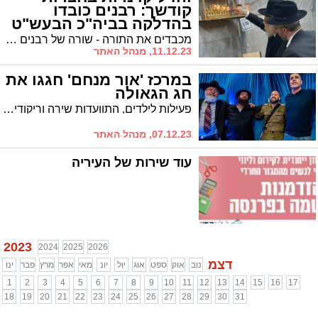
קודשך: רבנים כובדו
בהדלקה בביה"כ הבעש"ט
מכבדים את התורה - שורה של רבנים חשובים מדליקים את נרות החנוכה קודם תפילת ערבית בבית הכנסת "הבעל שם טוב-מאור פנחס" ברובע ג'
11.12.23, מנהל האתר
במרכז 'אור מנחם' חגגו את
חג הגאולה
פעילות לילדים, התוועדות שירה וריקודים וזכרונות מהרבי עם למעלה מאלף משתתפים עם התוועדות עד לשעות לתוך הלילה * דברי שבח וההערכה מיו"ר המועצה הדתית הרב עובדיה דהן
07.12.23, מנהל האתר
עוד שירות של העיריה
2023
2024
2025
2026
דצמ
נוב
אוק
ספט
אוג
יול
יונ
מאי
אפר
מרץ
פבר
ינו
1
2
3
4
5
6
7
8
9
10
11
12
13
14
15
16
17
18
19
20
21
22
23
24
25
26
27
28
29
30
31