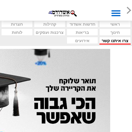
ראשי
חדשות אשדוד
קהילות
חצרות
חינוך
בריאות
צרכנות ועסקים
לוחות
צרו איתנו קשר
אירועים