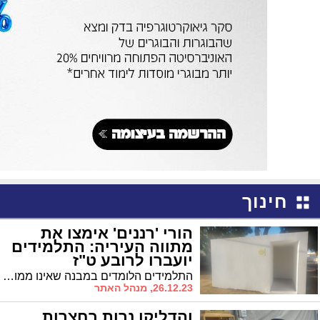
חינוך
הורי 'רננים' אימצו את
מתווה העיריה: התלמידים
יועברו לרובע ט"ז
התלמידים הלומדים במבנה שאינו ממוגן יועברו למבנה בי"ס חדש ברובע ט"ז ויזכו להסעות
26.12.23, מנהל האתר
והדליקו נרות בחצרות