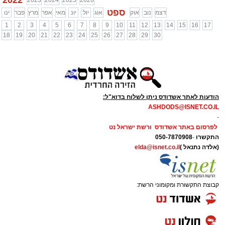
2023
2024
2025
2026
ספט
דצמ
נוב
אוק
אוג
יול
יונ
מאי
אפר
מרץ
פבר
ינו
1
2
3
4
5
6
7
8
9
10
11
12
13
14
15
16
17
18
19
20
21
22
23
24
25
26
27
28
29
30
הודעות לאתר אשדודס ניתן לשלוח בדוא"ל:
ASHDODS@ISNET.CO.IL
-
לפרסום באתר אשדודס ורשת ישראל נט
התקשרו
-
050-7870908
(אלדה נתנאל )
elda@isnet.co.il
קבוצת התקשורת ומקומוני הרשת: