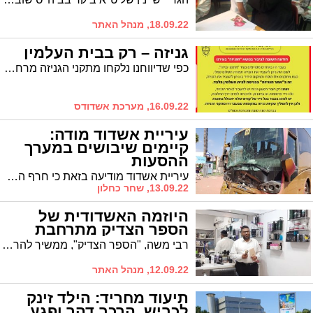
18.09.22, מנהל האתר
גניזה – רק בבית העלמין
כפי שדיווחנו נלקחו מתקני הגניזה מרחובות הרבעים החרדיים וכיום הכתובת היחידה להטמנת גניזה היא בבית העלמין. עם זאת, ליו"ר המועה"ד ישנה בקשה
16.09.22, מערכת אשדודס
עיריית אשדוד מודה:
קיימים שיבושים במערך
ההסעות
עיריית אשדוד מודיעה בזאת כי חרף הקשיים שנערמו על תפעול מערך ההסעות העירוני בתחילת השנה, היא עושה כל מאמץ כדי לייצב את המערכת ולאפשר לילדים ולהורים מערך הסעות תקני
13.09.22, שחר כחלון
היוזמה האשדודית של
הספר הצדיק מתרחבת
רבי משה, "הספר הצדיק", ממשיך להרחיב את יוזמת אמירת התהלים, והוא מכריז על מבצע נושא פרסים לילדי העיר שיאמרו את ספר התהילים בימי ר"ה. מה יקבלו הילדים?
12.09.22, מנהל האתר
תיעוד מחריד: הילד זינק
לכביש, הרכב דהר ופגע