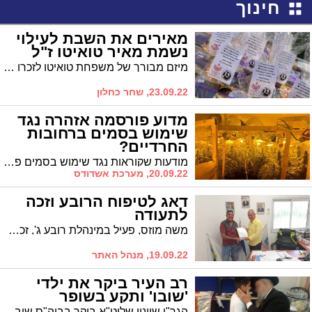
חינוך
מאירים את השבת לעילוי
נשמת מאיר טואיטו ז"ל
מיזם מבורך של משפחת טואיטו לזכרו של אב המשפחה מאיר. מאירים את השבת. המיזם בשיתוף עם קהילת רובע י"ב, תלמידי חטיבה עליונה של מקיף ט' אורזים אריזות לשבת ומחלקים אותן מידי שבת לאזרחים הוותיקים ברובע
23.09.22, שחר כחלון
מדוע פורסמה אזהרה נגד
שימוש בסמים ברחובות
החרדיים?
מודעות שקוראות נגד שימוש בסמים פורסמו ברחובות החרדיים והפתיעו. האם תופעת צריכת הסמים חדרה לישיבות?
20.09.22, מערכת אשדודס
דאג לטיפוח הרובע וזכה
לתעודה
משה מוזס, פעיל במינהלת רובע ג', זכה לתעודת הקורה בגין תרומתו לטיפוח הרובע. ממנו יראו וכן יעשו
19.09.22, מנהל האתר
רב העיר ביקר את ילדי
'שובו' ותקע בשופר
הגר"י שיינין שליט"א ביקר בביה"ס שובו, נשא דברים בפני הילדים ובירכם. צפו והתרגשו