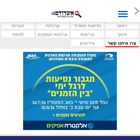
ראשי
חדשות אשדוד
קהילות
חצרות
חינוך
בריאות
צרכנות ועסקים
לוחות
צרו איתנו קשר
אירועים