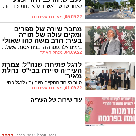
לאחר שחשף 'אשדודס' את התיעוד הקשה בפניה מרובע ז' לכביש S כשילד קפץ לכביש ונדרס, מתפרסם היום תיעוד מחריד נוסף מליל אמש בו נראה ילד מזנק לכביש ברח' יהודה הנשיא, נדרס על ידי רכב שלא עצר במעבר החציה - ויצא בנס עם פציעות קלות (אזהרה: וידאו קשה לצפיה!)
05.09.22, מערכת אשדודס
מחבר שורה של ספרים
ומקים עולה של תורה
בעיר: הרב משה כהן שאולי
זצ"ל
בימים אלו נפטרה הרבנית אסנת שאולי ע"ה, אלמנתו של הרב משה כהן שאולי זצ"ל, מחבר סידרת הספרים שנשאה את שמו 'הבשם' ומקים בתי כנסת בעיר. קווים לדמותו של הרב שהטביע חותם בעירנו וקרא לשמר את מסורתיהן של עדות ישראל
04.09.22, מנהל האתר
לרגל פתיחת שנה"ל: צמרת
העיריה סיירה בבי"ס 'נחלת
מאיר'
סיור מיוחד התקיים היום (ה') לרגל פתיחת שנת הלימודים בביה"ס 'נחלת מאיר'. הסיור התקיים בהובלתו של סגן ראש העיר ר' אבי אמסלם עם ראש העיר ד"ר יחיאל לסרי ובהשתתפות צמרת העיריה והנהלת המקום
01.09.22, מערכת אשדודס
עוד שירות של העיריה
2022