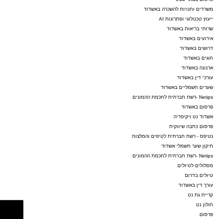
משרדים וחנויות להשכרה באשדוד
ייעוץ טכנולוגי ופתרונות AI
שרותי בריאות באשדוד
אירועים באשדוד
דרושים באשדוד
חוגים באשדוד
ארנונה באשדוד
עורכי דין באשדוד
שערים חשמליים באשדוד
Netips -רשת חברתית לחכמת ההמונים
פרסום באשדוד
אשדוד נט ויקיפדיה
פרסום כתבה שיווקית
נטיפס - רשת חברתית לטיפים והמלצות
תיקון שער חשמלי אשדוד
Netips -רשת חברתית לחכמת ההמונים
מסלולים לטיולים
טיולים בדרום
עורך דין באשדוד
קריית גת נט
חולון נט
פרסום