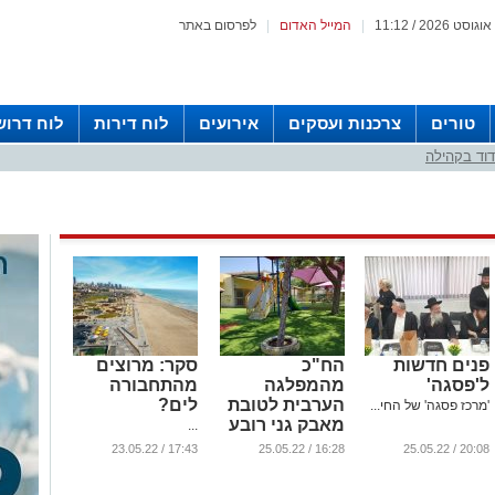
|
המייל האדום
|
לפרסום באתר
טורים
צרכנות ועסקים
אירועים
לוח דירות
לוח דרוש
וד בקהילה
פנים חדשות
הח"כ
סקר: מרוצים
ל'פסגה'
מהמפלגה
מהתחבורה
הערבית לטובת
לים?
'מרכז פסגה' של החי...
מאבק גני רובע
...
ג'
17:43 / 23.05.22
16:28 / 25.05.22
20:08 / 25.05.22
...