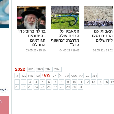
האבות עם
המאבק על
בוילה ברובע ח'
הבנים נסעו
הגנים עולה
- היתומים
לירושלים
מדרגה: "נחשוף
הגוראים
הכל"
התפללו
...
לרפואת הנגיד
...
15:10 / 03.05.22
19:07 / 04.05.22
13:02 / 16.05.22
...
2022
2023
2024
2025
2026
מאי
דצמ
נוב
אוק
ספט
אוג
יול
יונ
אפר
מרץ
פבר
ינו
1
2
3
4
5
6
7
8
9
10
11
12
13
14
15
1
21
22
23
24
25
26
27
28
29
30
31