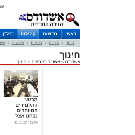
06 אוגוסט 2026 / 11:12
ראשי
חדשות
קהילות
נדל"ן
חינוך
חצרות
בריאות
אירועים
אשד
|
|
|
|
חינוך
אשדודס
>
אשדוד בקהילה
>
חינוך
מרגש:
התלמידים
המיוחדים
נבחנו אצל
הראשל"צ
12:00 / 31.05.22
...