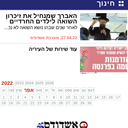
חינוך
האברך שמנחיל את זיכרון
השואה לילדים החרדיים
לאחר שנים שבהן נושא השואה לא נכח בחומר הלימודים של המגזר החרדי, חלה מהפיכה והיא מתרחשת דווקא בזכות ארגון אשדודי שהוקם בידי כמה צעירים שחשו שזהו המעט שהם מחוייבים לעשות עבור הניצולים * זָכוֹר אֵת אֲשֶׁר עָשָׂה לְךָ עֲמָלֵק
27.04.22, מערכת אשדודס
עוד שירות של העיריה
2022
2023
2024
2025
2026
אפר
דצמ
נוב
אוק
ספט
אוג
יול
יונ
מאי
מרץ
פבר
ינו
1
2
3
4
5
6
7
8
9
10
11
12
13
14
15
16
17
18
19
20
21
22
23
24
25
26
27
28
29
30