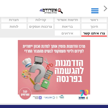
ראשי
חדשות אשדוד
קהילות
חצרות
חינוך
בריאות
צרכנות ועסקים
לוחות
צרו איתנו קשר
אירועים