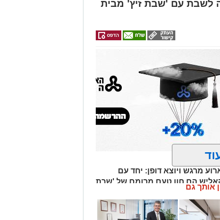
 לשבת עם 'שבת זיץ' מבית
וד
וע מרגש ויוצא דופן: יחד עם
קאליש הם חוו טעם מרומם של 'שבת
ן אותך גם