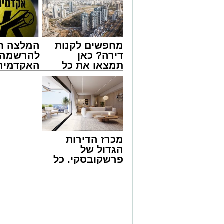
מעוניינים להגיב? לדווח ? צרו איתנו קשר ב
מחפשים לקנות
המלצה ח
דירה? כאן
להרשמה 
תמצאו את כל
האקדמיה 
הדירות החדשות
באשדוד 
למכירה באשדוד
אלפרד
>>>
קריאולנסק
לילדים
צילום: א' מיכאלי
ביום הילולת בעל הקהילות יעקב הסטייפלר
מכרז הדירות
שמעון טולידאנו שליט"א, העומד בראש מוס
הגדול של
הסיטי באשדוד, עם קבוצה מצומצמת לציון ה
פרשקובסקי. כל
הנסיעה נערכה לשם קיום מעמד עריכת ה'ח
מה שצריך לדעת
נינו של האדמו"ר הרה"ק רבי מאיר אבוחציר
לפני שמגישים
יקותיאל אבוחצירא שליט"א ונכדו של הגר"י
הצעה לדירה
באשדוד
הגר"ש טולידאנו החל בתפילה בתוך אוהל הצי
לרחבת הציון בסמוך להדלקות ל"ג בעומר, 