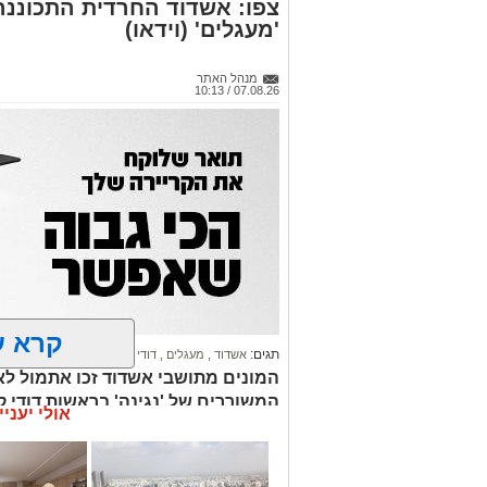
צפו: אשדוד החרדית התכוננה
'מעגלים' (וידאו)
מנהל האתר
07.08.26 / 10:13
קרא ע
תגים:
אשדוד
,
מעגלים
,
דודי קאליש
המונים מתושבי אשדוד זכו אתמול לאר
המשוררים של 'נגינה' בראשות דודי 
אולי יעניי
זיץ' עילאי. צפו