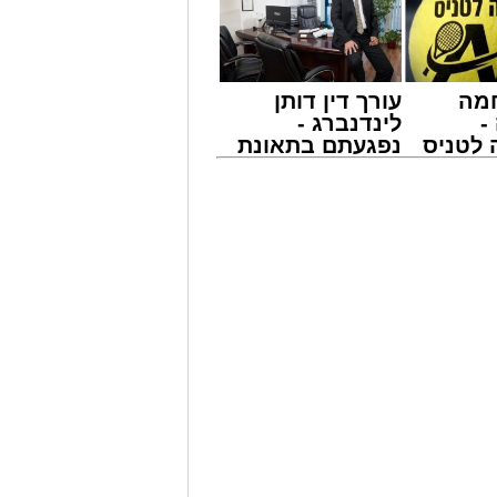
מייל -
ASHDODS@ISNET.CO.IL
מה
עורך דין דותן
-
לינדנברג -
לטניס
נפגעתם בתאונת
של
דרכים לחצו
לקבל מה שמגיע
י -
לכם
 זצ"ל, יצא האדמו"ר הרה"צ רבי שמואל
דות תורה וחסד "בית מאיר" ברובע
תנא רבי שמעון בר יוחאי זיע"א במירון.
לאקה' לבנו הקטן שהגיע לגיל שלוש,
א זצוק"ל, נכדו של האדמו"ר הרה"צ רבי
 טולדאנו שליט"א, רבה של גבעת זאב.
ון יחד עם בנו נ"י. לאחר מכן, פנה
שם גזז את מחלפות ראשו של בנו