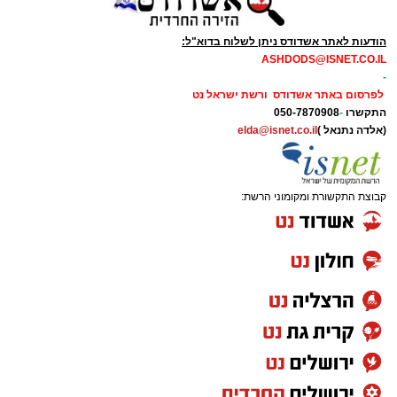
הודעות לאתר אשדודס ניתן לשלוח בדוא"ל:
ASHDODS@ISNET.CO.IL
-
לפרסום באתר אשדודס ורשת ישראל נט
התקשרו
-
050-7870908
(אלדה נתנאל )
elda@isnet.co.il
קבוצת התקשורת ומקומוני הרשת:
המעמד, שהתקיים ביוזמת 'מעגלים', נערך
בראשות בעל המנגן ר' דודי קאליש, שידוע
בכישרונו להגיש יצירות עומק ברגש יהודי לוהט
ופנימי, כשלצידו ליד השולחן הסיבו, חבושי
שטריימלך, מקהלת "נגינה" המפוארת בליווי הרכב
מוזיקלי מורחב. ואכן, בשעות הבאות נסחפו
המשתתפים על גבי צליליה הענוגים של שבת