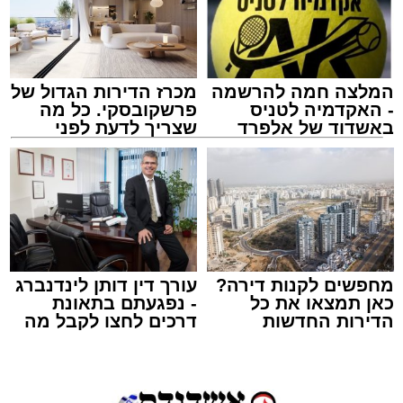
המלצה חמה להרשמה
מכרז הדירות הגדול של
- האקדמיה לטניס
פרשקובסקי. כל מה
באשדוד של אלפרד
שצריך לדעת לפני
קריאולנסקי - לילדים
שמגישים הצעה לדירה
באשדוד
זה היה ארוע יוצא דופן. בלי מילים.
במשך שעות ארוכות של ליל שישי, נהנו המונים
מתושבי אשדוד מהארוע המרכזי של 'מעגלים'.
ואכן, כפי שהובטח, לא היה מדובר במופע שגרתי,
מחפשים לקנות דירה?
עורך דין דותן לינדנברג
כאן תמצאו את כל
- נפגעתם בתאונת
אלא במעמד של טיש חסידי אותנטי, שהצליח
הדירות החדשות
דרכים לחצו לקבל מה
לסחוף אליו את ההמונים מעומק ימי החולין - אל
למכירה באשדוד >>>
שמגיע לכם
תוך האווירה השבתית של חצרות הקודש.