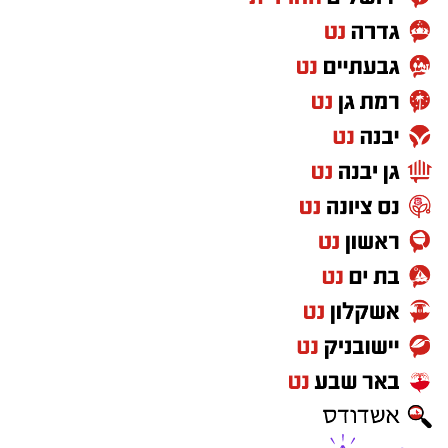
קודש, כשהם נהנים וחווים מקרוב את יצירות
המופת ממיטב חצרות החסידות, בהן בעלזא,
ויז'ניץ, פיטסבורג, מודז'יץ ועוד.
בהמשך נשא דברים נציג הכלל חסידי בעיריה, הרב
יהושע טננהויז, וכן ח"כ הרב ישראל אייכלר שהגיע
במיוחד לארוע. השניים העלו על נס את יוזמות
'מעגלים' שלראשונה מצליחות לקלוע לטעמן של
הציבור כולו, על כל חוגיו ועדותיו, כשכולם מרגישים
אכן חלק מ'משפחה אחת גדולה'. הרב טננהויז
הביע תודה מיוחדת לראש העיר ד"ר לסרי המלווה
את פעילות 'מעגלים' מתוך אותה ראיה, שלכלל
התושבים מגיעה מסגרת קהילתית לביטוי
היצירתיות וההנאה.
בהמשך התקיימה שירת המונים אקטיבית
ומאחדת - קולולם, במסגרתה הפך הקהל למקהלה