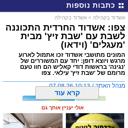
כתבות נוספות
אשדוד בקהילה
>
אשדוד בקהילה
צפו: אשדוד החרדית התכוננה
לשבת עם 'שבת זיץ' מבית
'מעגלים' (וידאו)
המונים מתושבי אשדוד זכו אתמול לארוע
מרגש ויוצא דופן: יחד עם המשוררים של
'נגינה' בראשות דודי קאליש הם חוו טעם
מרומם של 'שבת זיץ' עילאי. צפו
מנהל האתר / 10:13 07.08.26
קרא עוד
אולי יעניין אותך גם
תגים:
אשדוד
,
מעגלים
,
דודי קאליש