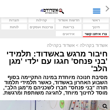
ראשי
חדשות אשדוד
קהילות
חצרות
חינוך
בריאות
צרכנות ועסקים
לוחות
צרו איתנו קשר
אירועים
אשדוד בקהילה
>
אשדוד בקהילה
חיבור מרגש באשדוד: תלמידי
'בני פנחס' חגגו עם ילדי 'מגן
הלב'
מסיבת חנוכה מיוחדת במינה התקיימה בסוף
השבוע האחרון באשדוד, כאשר תלמידי תלמוד
תורה "בני פנחס" חברו לשכניהם מ"מגן הלב",
מוסד לחינוך מיוחד, לחגיגה משותפת ומרגשת.