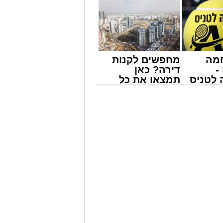
מה
מחפשים לקנות
-
דירה? כאן
לטניס
תמצאו את כל
של
הדירות החדשות
למכירה באשדוד
י -
>>>
ש בפעילויות שונות ומגוונות, במוצאי
ין הזמנים ומלווה מלכה על ידי "המרכז
 אמסלם בשיתוף הרשות העירונית
אזולאי.
ורשת' ובשיתוף רשת ישיבות בין הזמנים
ת' במסגרתה פועלות עשרות נקודות של
דים מאות בחורי ישיבות ומתעלים בתורה