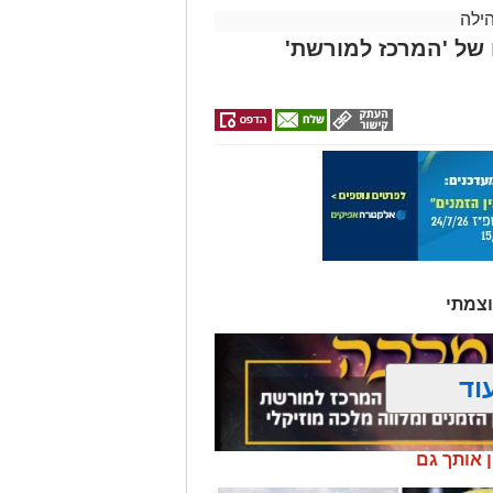
ילה
ם של 'המרכז למורשת'
וצמתי
וד
ן אותך גם