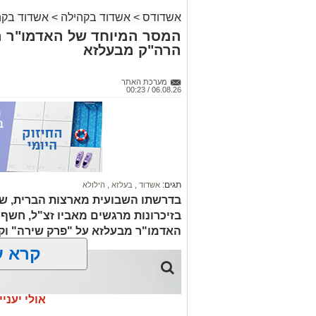
אשדודס
>
אשדוד בקהילה
>
אשדוד בקה
במופע סיום בין הזמנים שישולב עם מלווה 
המסר המיוחד של האדמו"ר ה
הזמר והרגש, בנצי שטיין, יצחק בן ארזה וש
הרה"ק מבעלזא
בניצוחו של מאסטרו דני אבידני.
מערכת האתר
06.08.26 / 00:23
תגים:
אשדוד
,
בעלזא
,
הילולא
בדרשתו השבועית מארצות הברית, שית
במהלך הערב יישאו דברי ברכה מ"מ ראש ה
בזיכרונות מרגשים מאביו זצ"ל, חש
אמסלם וחבר מועצת העיר יו"ר מהות הרב מ
האדמו"ר מבעלזא על "פרק שירה" ו
קרא ע
האירוע יתקיים במוצ"ש פרשת ראה, בשעה 21:30 באולם הפיס גור ברובע ז׳
הערב למעשה יסמן את תחילת סיום שורת א
למורשת שנפרסו על פני השבועיים האחרונ
אולי יעניי
חודש אלול. פעילויות שזכו לשבחים רבים.