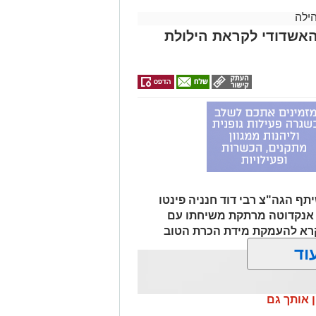
ילה
מלכה מוזיקלי יופיעו על במה אחת ענקי
אשדודי לקראת הילולת
מוליק קליין בליווי תזמורת מורחבת
ף הגה"צ רבי דוד חנניה פינטו
עיר וומונה המרכז למורשת הרב אבי
ף אנקדוטה מרתקת משיחתו עם
ני אזולאי.
קרא להעמקת מידת הכרת הטוב
וד
.
ירועי הקיץ הייחודית של המרכז
ים ויימשכו גם בשבוע הבא, עד ראש
ן אותך גם