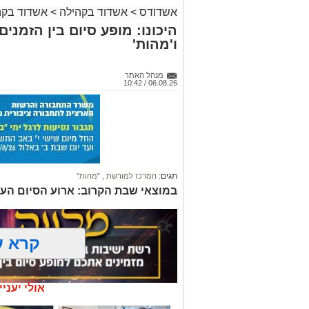
אשדודס
>
אשדוד בקהילה
>
אשדוד בקה
היכונו: מופע סיום בין הזמני
ו'מהות'
מנהל האתר
06.08.26 / 10:42
תגים:
המרכז למורשת
,
"מהות"
במוצאי שבת הקרוב: ארוע הסיום הע
קרא ע
אולי יעניי