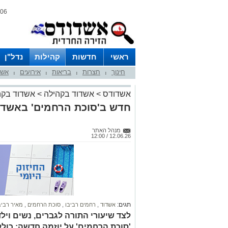
06 אוגוסט 2026 / 19:46
ראשי
חדשות
קהילות
נדל"ן
חינוך
חצרות
בריאות
אירועים
אשד
|
|
|
|
אשדודס
>
אשדוד בקהילה
>
אשדוד בקה
חדש ב'סוכת הרחמים' באשדוד
מנהל האתר
12.06.26 / 12:00
תגים:
אשדוד
,
רחמים רביבו
,
סוכת הרחמים
,
מאיר רביב
לצד שיעורי התורה לגברים, נשים ויל
'סוכת הרחמים' על יוזמה חדשה: כולל