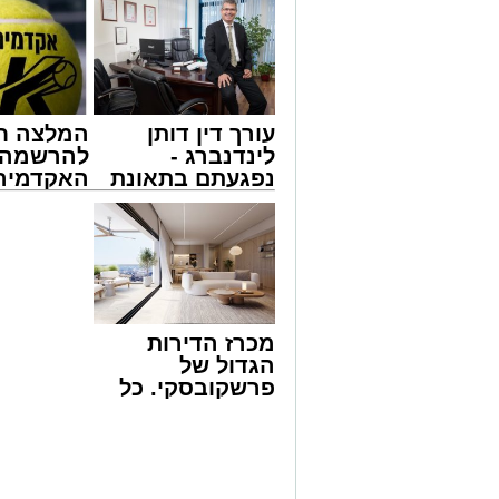
עורך דין דותן
המלצה ח
לינדנברג -
להרשמה 
נפגעתם בתאונת
האקדמיה 
דרכים לחצו
באשדוד 
לקבל מה שמגיע
אלפרד
לכם
קריאולנסק
לילדים
המרכז למורשת
ימים ספורים לתום בין הזמנים אב שהיה גדו
שבת הקרוב, פרשת ראה, ייערך מופע סיום ב
מכרז הדירות
למורשת" בראשות מ"מ ראש העיר הרב אבי
הגדול של
'מהות' בראשות חבר מועצת העיר הרב מני 
פרשקובסקי. כל
מה שצריך לדעת
האירוע הענק יתקיים כאמור ע"י 'המרכז למ
לפני שמגישים
'חזון עובדיה' מבית הרשות העירונית 'מהו
הצעה לדירה
ישיבות בין הזמנים ברחבי העיר שבהם לומ
באשדוד
גם בימי החופש.