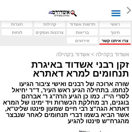
ראשי
חדשות אשדוד
קהילות
חצרות
חינוך
בריאות
צרכנות ועסקים
לוחות
צרו איתנו קשר
אירועים
אשדוד בקהילה
>
אשדוד בקהילה
זקן רבני אשדוד באיגרת
תנחומים למרא דאתרא
שורה ארוכה של רבנים ואישי ציבור הגיעו
לנחמו. בתחילה הגיע ראש העיר, ד"ר יחיאל
לסרי הי"ו. כמו כן הגיע הרה"ג ר' אברהם
בוגנים, רב מחלקת הכשרות ויד ימינו של המרא
דאתרא הגה"צ רבי חיים שמעון פינטו שליט"א,
אשר הביא בשמו דברי תנחומים לאחר שנבצר
מהגרח"ש פינטו להגיע