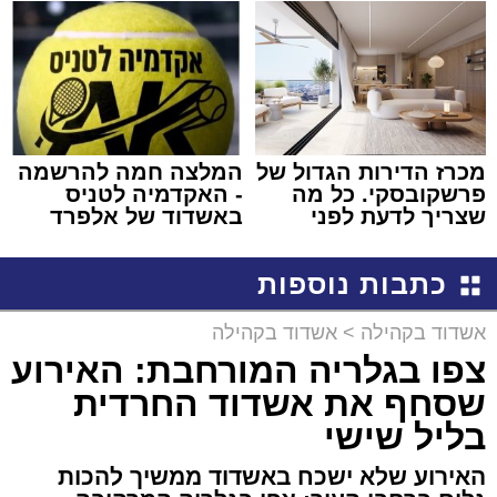
מכרז הדירות הגדול של
המלצה חמה להרשמה
פרשקובסקי. כל מה
- האקדמיה לטניס
שצריך לדעת לפני
באשדוד של אלפרד
שמגישים הצעה לדירה
קריאולנסקי - לילדים
באשדוד
כתבות נוספות
אשדוד בקהילה
>
אשדוד בקהילה
צפו בגלריה המורחבת: האירוע
שסחף את אשדוד החרדית
בליל שישי
האירוע שלא ישכח באשדוד ממשיך להכות