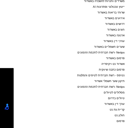
משרדים וחנויות להשכרה באשדוד
ייעוץ טכנולוגי ופתרונות AI
שרותי בריאות באשדוד
אירועים באשדוד
דרושים באשדוד
חוגים באשדוד
ארנונה באשדוד
עורכי דין באשדוד
שערים חשמליים באשדוד
Netips -רשת חברתית לחכמת ההמונים
פרסום באשדוד
אשדוד נט ויקיפדיה
פרסום כתבה שיווקית
נטיפס - רשת חברתית לטיפים והמלצות
תיקון שער חשמלי אשדוד
Netips -רשת חברתית לחכמת ההמונים
מסלולים לטיולים
טיולים בדרום
עורך דין באשדוד
קריית גת נט
חולון נט
פרסום