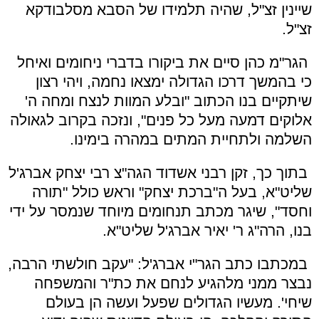
שיינין זצ"ל, שהיה תלמידו של הסבא מסלבודקא
זצ"ל.
הגר"מ כהן סיים את ביקורו בדברי ניחומים ואיחל
כי בהמשך דרכו הגדולה ימצאו נחמה, ויהי רצון
שיתקיים בנו הכתוב "ובלע המוות לנצח ומחה ה'
אלוקים דמעה מעל כל פנים", ונזכה בקרוב לגאולה
השלמה ולתחיית המתים במהרה בימינו.
בתוך כך, זקן רבני אשדוד הגה"צ רבי יצחק אברג'ל
שליט"א, בעל ה"ברכת יצחק" וראש כולל "תורה
וחסד", שיגר מכתב תנחומים מיוחד שנמסר על ידי
בנו, הרה"ג ר' יאיר אברג'ל שליט"א.
במכתבו כתב הגר"י אברג'ל: "עקב חולשתי הרבה,
נבצר ממני מלהגיע לנחם את כת"ר והמשפחה
שיחי'. מעשיו הגדולים שפעל ועשה הן בעולם