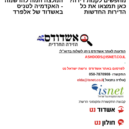
מחפשים לקנות דירה?
המלצה חמה להרשמה
כאן תמצאו את כל
- האקדמיה לטניס
אלא במעמד של טיש חסידי אותנטי, שהצליח
בסיום הושמעו מחרוזת שירים עתיקים שהלחין דודי
הדירות החדשות
באשדוד של אלפרד
לסחוף אליו את ההמונים מעומק ימי החולין - אל
למכירה באשדוד >>>
קריאולנסקי - לילדים
קאליש בעבר, וסיים עם שיר וסיפור מימי הבעש"ט
תוך האווירה השבתית של חצרות הקודש.
זיע"א.
הציבור הענק שהשתתף באירוע הודה למארגנים
ובראשם הרב אפרים וובר המשנה לראש העיר
הודעות לאתר אשדודס ניתן לשלוח בדוא"ל:
אשדוד ולכלל צוות 'מעגלים' שהפיקו אירוע משובח
ASHDODS@ISNET.CO.IL
באווירה חסידית מפוארת.
-
לפרסום באתר אשדודס ורשת ישראל נט
התקשרו
-
050-7870908
(אלדה נתנאל )
elda@isnet.co.il
קבוצת התקשורת ומקומוני הרשת:
המעמד, שהתקיים ביוזמת 'מעגלים', נערך
בראשות בעל המנגן ר' דודי קאליש, שידוע