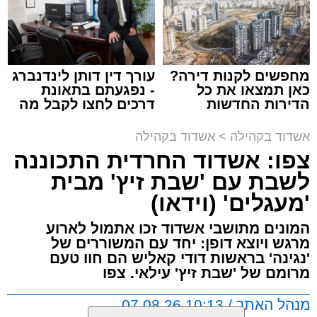
צילום: יהושע פרוכטר
מערכת האתר / 00:35 09.08.26
מחפשים לקנות דירה?
עורך דין דותן לינדנברג
כאן תמצאו את כל
- נפגעתם בתאונת
הדירות החדשות
דרכים לחצו לקבל מה
למכירה באשדוד >>>
שמגיע לכם
תגים:
אשדוד
,
קאליש
,
מעגלים
אשדוד בקהילה
>
אשדוד בקהילה
צפו: אשדוד החרדית התכוננה
האירוע שלא ישכח באשדוד ממשיך להכות גלים
לשבת עם 'שבת זיץ' מבית
ברחבי העיר: צפו בגלריה המרהיבה המלאה
'מעגלים' (וידאו)
מעדשת מצלמתו של הצלם יהושע פרוכטר
מאירוע 'זיץ שבת' של מעגלים מבית סיעת אשדוד
המונים מתושבי אשדוד זכו אתמול לארוע
התורנית.
מרגש ויוצא דופן: יחד עם המשוררים של
'נגינה' בראשות דודי קאליש הם חוו טעם
מרומם של 'שבת זיץ' עילאי. צפו
הערב המרגש החל בשירת אחדות בניהולו של ר'
דוד קאליש ותזמורת נגינה, משולבת בזיץ לכבוד
מנהל האתר / 10:13 07.08.26
שבת קודש.