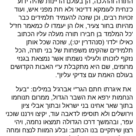
התורה וההלכה, הן בעולם הדיינות שהיה ידוע
כ'נחית לעומקא דדינא' ולא חת מפני איש, ועוד
זכויות רבים, וכן שזכה להעמיד תלמידים כבר
מהיותו בחור צעיר, אלו הן יעמדו לו כמאמר חז"ל
'כל המלמד בן חבירו תורה מעלה עליו הכתוב
כאילו ילדו' (סנהדרין יט:), שזכה שכל אותן
תלמידים שהקימו משפחות של בני תורה, הכל
נזקף לזכותו ולעילוי נשמתו אשר נמצאת בגנזי
מרומים, שם היא מתקבלת ע"י האבות הקדושים
בעולם האמת עם צדיקי עליון".
את איגרתו חתם הגר"י אברג'ל במילים: "בעל
הנחמות ירפא את השבר הגדול, ממרום תנוחמו
בתוך שאר אחינו בני ישראל ובתוך אבלי ציון
וירושלים ולא תוסיפו לדאבה עוד, יקיצו וירננו שוכני
עפר, ובהמשך דרכו הגדולה תמצאו נחמה, ויהי
רצון שיתקיים בנו הכתוב: ובלע המוות לנצח ומחה