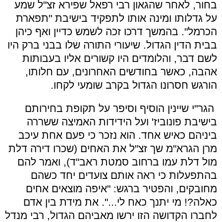
בחור, לאחר שהגאון רבי רפאל שפירא זצ"ל שמע
על גדלותו ומינה אותו לתפקיד בישיבת "תפארת
הכרמל". בהמשך דרכו זכה לשמש כדיין ואף כיהן
בבית הדין הגדול. שיעורי התורה שלו בבני ברק היו
לשם דבר, והלומדים היו קשורים אליו בעבותות
אהבה, כאשר בחודשים האחרונים, עם חלותו,
הורגש חסרונו הגדול בקרב שומעי לקחו.
הגר"י שיינין הוסיף וסיפר על תקופת בחירותם
בישיבת פונוביז' ועל הידידות האמיצה ששררה
ביניהם כאיש אחד. הוא נזכר כי פעם אחת עיכב
מרן הגרא"מ שך זצ"ל את האחים (שכרו דירה דלת
מול דלת עמו ברחוב סמטת ראב"ד), ואמר להם
בהתפעלות כי ראה אותם צועדים יחד כשהם
מחובקים, והפטיר ברגש: "איפה מוצאים אחים
כאלה?! מי יתנך כאח לי...". את מידת בין אדם
לחברו הקדושה הזו ירשו מאביהם הגדול, רבי מנדל