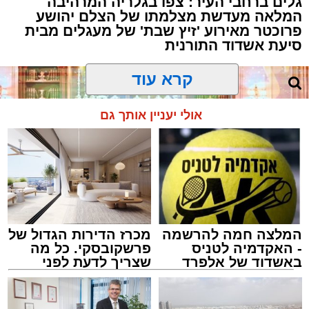
גלים ברחבי העיר: צפו בגלריה המרהיבה
המלאה מעדשת מצלמתו של הצלם יהושע
פרוכטר מאירוע 'זיץ שבת' של מעגלים מבית
סיעת אשדוד התורנית
קרא עוד
אולי יעניין אותך גם
המלצה חמה להרשמה
מכרז הדירות הגדול של
- האקדמיה לטניס
פרשקובסקי. כל מה
באשדוד של אלפרד
שצריך לדעת לפני
קריאולנסקי - לילדים
שמגישים הצעה לדירה
באשדוד