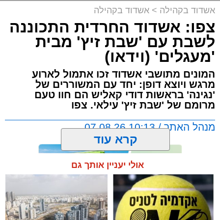
אשדוד בקהילה
>
אשדוד בקהילה
צפו: אשדוד החרדית התכוננה
לשבת עם 'שבת זיץ' מבית
'מעגלים' (וידאו)
המונים מתושבי אשדוד זכו אתמול לארוע
מרגש ויוצא דופן: יחד עם המשוררים של
'נגינה' בראשות דודי קאליש הם חוו טעם
מרומם של 'שבת זיץ' עילאי. צפו
מנהל האתר / 10:13 07.08.26
קרא עוד
אולי יעניין אותך גם
תגים:
אשדוד
,
מעגלים
,
דודי קאליש