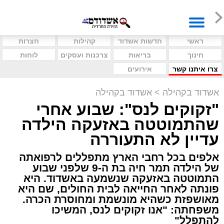
ראשי
חדשות אשדוד
קהילות
חצרות
חינוך
בריאות
צרכנות ועסקים
לוחות
צרו איתנו קשר
אירועים
אשדוד בקהילה
>
אשדוד בקהילה
"זקוקים לנס": שבוע אחרי
שהתמוטטה באזעקה הילדה
עדיין לא התעוררה
אלפים בכל רחבי הארץ מתפללים לרפואתה
של הילדה תמר חיה בת ה-9 שלפני שבוע
התמוטטה באזעקה שנשמעה באשדוד. היא
פונתה לאחר החייאה לבית החולים, שם היא
מאושפזת כשהיא מונשמת ומחוסרת הכרה.
משפחתה: "אנו זקוקים לנס, המשיכו
להתפלל"