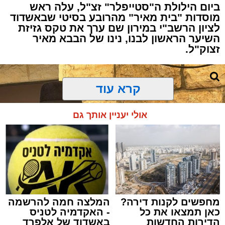
ביום הילולת ה"סטייפלר" זצ"ל, עלה ראש
מוסדות "בית מאיר" מהרובע בסיטי שבאשדוד
לציון הרשב"י במירון שם ערך את טקס גזיזת
השיער הראשון לבנו, נינו של הבבא מאיר
זצוק"ל.
קרא עוד
המעמד, שהתקיים ביוזמת 'מעגלים', נערך
אולי יעניין אותך גם
בראשות בעל המנגן ר' דודי קאליש, שידוע
בכישרונו להגיש יצירות עומק ברגש יהודי לוהט
ופנימי, כשלצידו ליד השולחן הסיבו, חבושי
שטריימלך, מקהלת "נגינה" המפוארת בליווי הרכב
מוזיקלי מורחב. ואכן, בשעות הבאות נסחפו
המשתתפים על גבי צליליה הענוגים של שבת
מחפשים לקנות דירה?
המלצה חמה להרשמה
קודש, כשהם נהנים וחווים מקרוב את יצירות
כאן תמצאו את כל
- האקדמיה לטניס
המופת ממיטב חצרות החסידות, בהן בעלזא,
הדירות החדשות
באשדוד של אלפרד