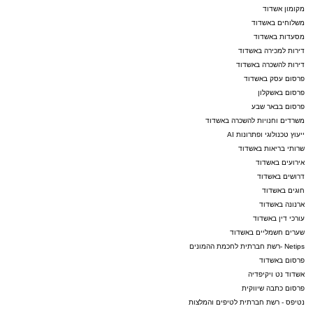
ASHDODS@ISNET.CO.IL
מקומון אשדוד
משלוחים באשדוד
מסעדות באשדוד
דירות למכירה באשדוד
דירות להשכרה באשדוד
פרסום עסק באשדוד
פרסום באשקלון
פרסום בבאר שבע
משרדים וחנויות להשכרה באשדוד
ייעוץ טכנולוגי ופתרונות AI
שרותי בריאות באשדוד
אירועים באשדוד
דרושים באשדוד
חוגים באשדוד
ארנונה באשדוד
עורכי דין באשדוד
שערים חשמליים באשדוד
Netips -רשת חברתית לחכמת ההמונים
פרסום באשדוד
אשדוד נט ויקיפדיה
פרסום כתבה שיווקית
נטיפס - רשת חברתית לטיפים והמלצות