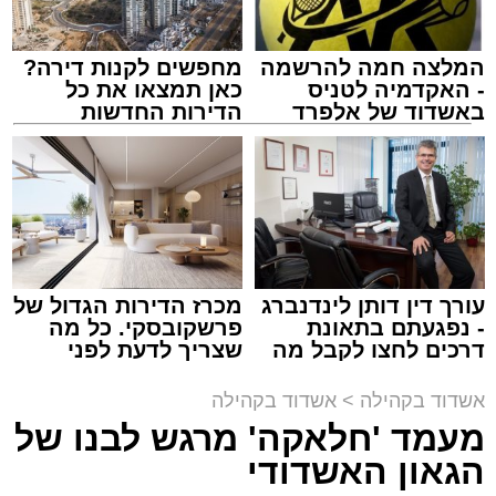
המלצה חמה להרשמה
מחפשים לקנות דירה?
- האקדמיה לטניס
כאן תמצאו את כל
באשדוד של אלפרד
הדירות החדשות
קריאולנסקי - לילדים
למכירה באשדוד >>>
זה היה ארוע יוצא דופן. בלי מילים.
במשך שעות ארוכות של ליל שישי, נהנו המונים
מתושבי אשדוד מהארוע המרכזי של 'מעגלים'.
ואכן, כפי שהובטח, לא היה מדובר במופע שגרתי,
עורך דין דותן לינדנברג
מכרז הדירות הגדול של
- נפגעתם בתאונת
פרשקובסקי. כל מה
אלא במעמד של טיש חסידי אותנטי, שהצליח
דרכים לחצו לקבל מה
שצריך לדעת לפני
לסחוף אליו את ההמונים מעומק ימי החולין - אל
שמגיע לכם
שמגישים הצעה לדירה
תוך האווירה השבתית של חצרות הקודש.
באשדוד
אשדוד בקהילה
>
אשדוד בקהילה
מעמד 'חלאקה' מרגש לבנו של
הגאון האשדודי