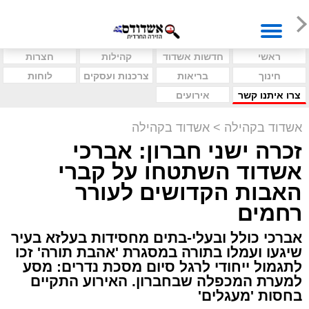
ראשי
חדשות אשדוד
קהילות
חצרות
חינוך
בריאות
צרכנות ועסקים
לוחות
צרו איתנו קשר
אירועים
אשדוד בקהילה
>
אשדוד בקהילה
זכרה ישני חברון: אברכי
אשדוד השתטחו על קברי
האבות הקדושים לעורר
רחמים
אברכי כולל ובעלי-בתים מחסידות בעלזא בעיר
שיגעו ועמלו בתורה במסגרת 'אהבת תורה' זכו
לתגמול ייחודי לרגל סיום מסכת נדרים: מסע
למערת המכפלה שבחברון. האירוע התקיים
בחסות 'מעגלים'