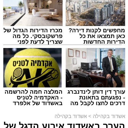
תגים:
אשדוד
,
בעלזא
,
הילולא
מחפשים לקנות דירה?
מכרז הדירות הגדול של
כאן תמצאו את כל
פרשקובסקי. כל מה
הדירות החדשות
שצריך לדעת לפני
למכירה באשדוד >>>
שמגישים הצעה לדירה
באשדוד
עורך דין דותן לינדנברג
המלצה חמה להרשמה
- נפגעתם בתאונת
- האקדמיה לטניס
דרכים לחצו לקבל מה
באשדוד של אלפרד
שמגיע לכם
קריאולנסקי - לילדים
אשדוד בקהילה
>
אשדוד בקהילה
הערב באשדוד אירוע הדגל של