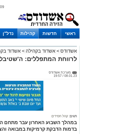
09 אוגוסט 2026 / 15:29
ראשי
חדשות
קהילות
נדל"ן
אשדודס
>
אשדוד בקהילה
>
אשדוד בקה
לרווחת המתפללים: ה'שטיבלא
מערכת אשדודס
08.01.23 / 19:57
תגים:
קהל חסידים
במהלך השבוע האחרון עבר מתחם ה'ש
בדמות הדבקת קרמיקות במבואה והצ