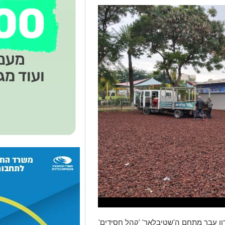
ן עבר מתחם ה'שטיבלאך' 'קהל חסידים'