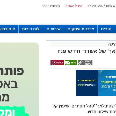
|
המייל האדום
|
לפרסום באתר
טורים
צרכנות ועסקים
אירועים
לוח דירות
לוח דרוש
ילה
ך' של אשדוד חידש פניו
טיבלאך' 'קהל חסידים' שיפוץ קל
בת שילוט חדש