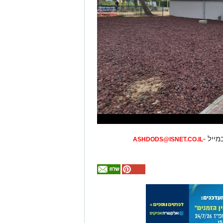
מייל -
ASHDODS@ISNET.CO.IL
אולי
יעניין
אותך
גם