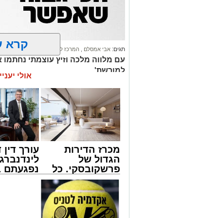
קרא ע
תגים:
אבי אמסלם
,
המרכז למורשת
,
מהות
,
מני אזולאי
עם מלווה מלכה וזיץ עוצמתי נחתמו א
למורשת'
אולי יעניי
מכרז הדירות
עורך דין ד
הגדול של
לינדנברג 
פרשקובסקי. כל
נפגעתם ב
מה שצריך לדעת
דרכים לח
לפני שמגישים
לקבל מה 
הצעה לדירה
לכם
באשדוד