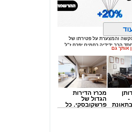
וד
קשה והמצערת על פטירתו של
ד הרב ידידיה רחמים יפרח ז"ל,
ן אותך גם
פעילה של הקהל הרב ששר יחד עם
הפך האולם לרחבת ריקודים אחת גדולה
דירה אל תוך הלילה.
עיר וממונה המרכז למורשת הרב אבי
טוריון מהות הרב מני אזולאי.
ותן
מכרז הדירות
י הקיץ של המרכז למורשת שנפרסו על
-
הגדול של
ע הבא, עד ראש חודש אלול.
תאונת
פרשקובסקי. כל
צו
מה שצריך לדעת
לחבר מועצת העיר ויו"ר מהות הרב מני
שמגיע
לפני שמגישים
לי על שיתוף הפעולה בהפקת המופע
הצעה לדירה
כל מי שעוד ישתתף בהמשך בפעילויות
באשדוד