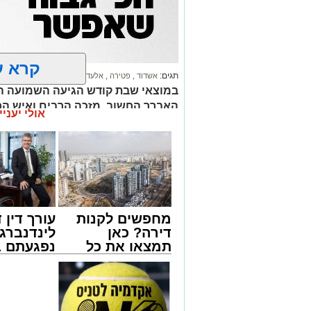
קרא ע
תגים:
אשדוד
,
פטירה
,
אלעד
במוצאי שבת קודש הגיעה השמועה ה
האברך החשוב, מזכה הרבים ואיש החס
אולי יעניי
לאחר ייסורים קשים ומרים
הערב נפתח בשירה אדירה תוך השתתפות 
האמנים שירי רגש ודבקות, כאשר בהמשך 
כאשר הזמרים מקפיצים את הקהל בשירה א
במהלך הערב נשאו דברי ברכה מ"מ ראש ה
אמסלם שהודה לחבר מועצת העיר ויו"ר דירק
מחפשים לקנות
עורך דין ד
המופע הענק מסמן את תחילת סיום אירוע
דירה? כאן
לינדנברג 
פני השבועיים האחרונים ויימשכו גם בשבו
תמצאו את כל
נפגעתם ב
הדירות החדשות
דרכים לח
מ"מ ראש העיר הרב אבי אמסלם: "יישר כח 
למכירה באשדוד
לקבל מה 
אזולאי ולמנכ"לית הרשות גב' סימונה מור
>>>
לכם
והוצאתו לפועל. תודה לכל מי שהשתתף ול