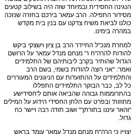
הנגינה החסידית ובמיוחד שזה היה בשילוב קטעים
מסידור התפילה. הרב עמאר בירכם בחזרה שנזכה
כולנו לביאת משיח צדקנו עם בנין בית מקדש
במהרה בימינו.
למחרת מנכ"ל החיידר הרב בן ציון וישצקי ביקש
להודות להרה"ח ר' מנחם מנדל עמאר על הרושם
הגדול שהותיר בקרב ליבותיהם של התלמידים
ואמר: "אני רוצה להודות בשמי, בשם הרב
והתלמידים על ההתועדות עם הניגונים המעוררים
כל לב, כבר הבוקר התלמידים התפללו
בהתרוממות גבוהה שהביאה אותם ל'חסידישע
מחוזות' ובפרט עם הלחן החסידי הידוע על המילים
"והאר עיננו בתורתך" ושוב תודה רבה ויישר כח
גדול.
יצויין כי הרה"ח מנחם מנדל עמאר עומד בראש