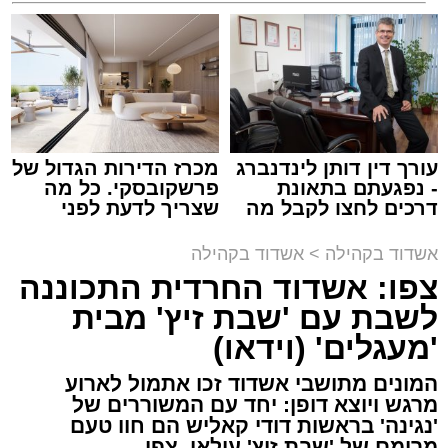
למכירה באשדוד >>>
קריאולנסקי - לילדים
צילום: יהושע פרוכטר
מערכת האתר / 00:35 09.08.26
עורך דין דותן לינדנברג
מכרז הדירות הגדול של
- נפגעתם בתאונת
פרשקובסקי. כל מה
דרכים לחצו לקבל מה
שצריך לדעת לפני
שמגיע לכם
שמגישים הצעה לדירה
תגים:
אשדוד
,
קאליש
,
מעגלים
באשדוד
אשדוד בקהילה
>
אשדוד בקהילה
צפו: אשדוד החרדית התכוננה
האירוע שלא ישכח באשדוד ממשיך להכות גלים
לשבת עם 'שבת זיץ' מבית
ברחבי העיר: צפו בגלריה המרהיבה המלאה
'מעגלים' (וידאו)
מעדשת מצלמתו של הצלם יהושע פרוכטר
מאירוע 'זיץ שבת' של מעגלים מבית סיעת אשדוד
המונים מתושבי אשדוד זכו אתמול לארוע
התורנית.
מרגש ויוצא דופן: יחד עם המשוררים של
'נגינה' בראשות דודי קאליש הם חוו טעם
מרומם של 'שבת זיץ' עילאי. צפו