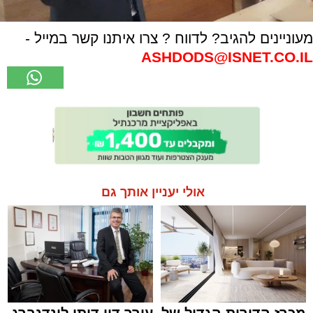
מעוניינים להגיב? לדווח ? צרו איתנו קשר במייל -
ASHDODS@ISNET.CO.IL
אולי יעניין אותך גם
מכרז הדירות הגדול של
עורך דין דותן לינדנברג