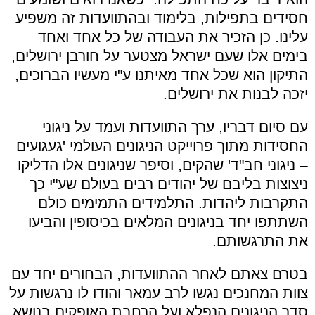
חסידים בתפילות, בלימוד ובהתוועדות זה משפיע
עלינו. כן הזכיר את העבודה של כל אחד ואחד
בימים אלו שעם ישראל מצטער על חורבן ירושלים,
התיקון הוא שכל אחד מאיתנו ע"י מעשיו הברוכים,
יזכה לבנות את ירושלים.
עם סיום דבריו, ערך התוועדות ועמד על ניגוני
החסידות מתוך פרוייקט הניגונים העולמי 'געגועים
– ניגוני חב"ד' שהקים, וסיפר שניגונים אלו הדליקו
ניצוצות בליבם של יהודים רבים בעולם שע"י כך
התקרבות ליהדות. התלמידים התמימים כולם
השתתפו יחד בניגונים המלאים בכיסופין והביעו
את התרגשותם.
בטרם צאתם לאחר ההתוועדות, הבחורים יחד עם
צוות המחנכים נגשו לרב עמאר והודו לו נרגשות על
סדר הניגונים הנפלא ועל הרחבת האופקים בנושא