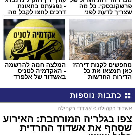
פרשקובסקי. כל מה
- נפגעתם בתאונת
שצריך לדעת לפני
דרכים לחצו לקבל מה
שמגישים הצעה לדירה
שמגיע לכם
באשדוד
מחפשים לקנות דירה?
המלצה חמה להרשמה
כאן תמצאו את כל
- האקדמיה לטניס
הדירות החדשות
באשדוד של אלפרד
למכירה באשדוד >>>
קריאולנסקי - לילדים
כתבות נוספות
אשדוד בקהילה
>
אשדוד בקהילה
צפו בגלריה המורחבת: האירוע
שסחף את אשדוד החרדית