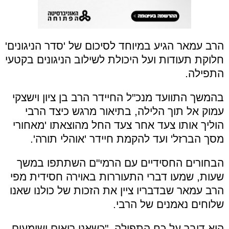
הרב עמאר הגיע במיוחד לסיכום של 'סדר הניגונים'
חלוקת תעודות ועל היכולת לשילוב הניגונים בקטעי
התפילה.
בהמשך התוועד מנכ"ל החיידר הרב בן ציון וישצקי
עמוק אל תוך הלילה, בתיאור מרגש כיצד הרבי
הוליך אותו צעד אחר צעד החל מהוצאתו 'מאחורי
מסך הברזל' ועד להקמת חיידר 'אוהלי תורה'.
הבחורים החסידיים עם הרמי"ם השתתפו במשך
שעות, שמעו דברי התעוררות באוירה חסידית מפי
הרב עמאר שבדבריו ציין את הזכות של כולנו שאנו
שלוחים נאמנים של הרבי.
הוא דיבר על כח התפילה. "כשאנו רואים ושומעים