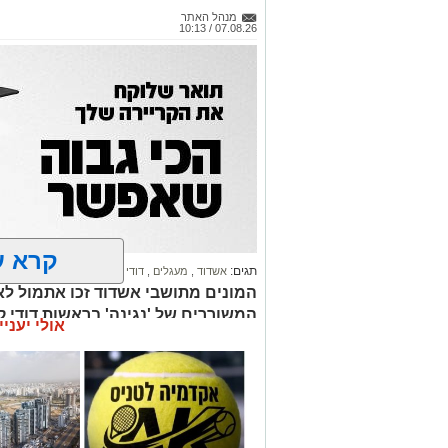
מנהל האתר
07.08.26 / 10:13
קרא ע
תגים:
אשדוד
,
מעגלים
,
דודי קאליש
המונים מתושבי אשדוד זכו אתמול לאר
המשוררים של 'נגינה' בראשות דודי 
אולי יעניי
זיץ' עילאי. צפו