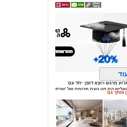
וד
וע מרגש ויוצא דופן: יחד עם
קאליש הם חוו טעם מרומם של 'שבת
ן אותך גם