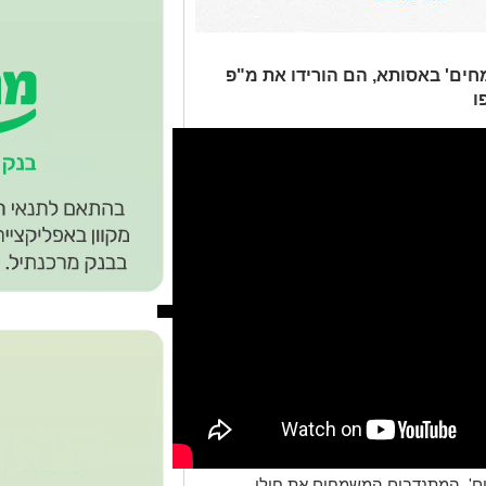
חים' באסותא, הם הורידו את מ"פ
ו
ים', המתנדבים המשמחים את חולי