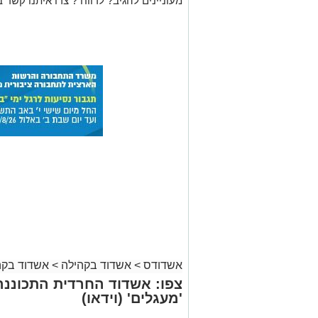
מעוניינים להגיב? לדווח ? צרו איתנו קשר ב
אשדודס
>
אשדוד בקהילה
>
אשדוד בקה
צפו: אשדוד החרדית התכוננה
'מעגלים' (וידאו)