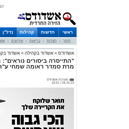
07 אוגוסט 2026 / 10:44
ראשי
חדשות
קהילות
נדל"ן
חינוך
חצרות
בריאות
אירועים
אשד
|
|
|
|
אשדודס
>
אשדוד בקהילה
>
אשדוד בקה
"התייסרה ביסורים נוראים": ה
מרת סמדר ראומה שמחי ע"ה
מערכת אשדודס
29.10.23 / 16:51