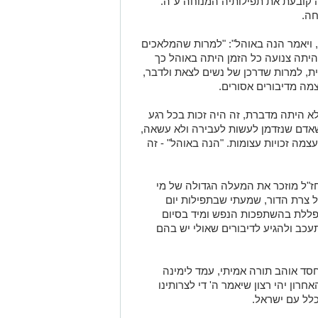
ה קובעת את תפילותיה המנוחה ע"ה.
חה.
 ויאמר הנה באוהל": "למרות שהמלאכים
יתה צנועה כל הזמן היתה באוהל כך
ת, למרות שדרכן של נשים לצאת ולדבר,
מה מדיבורים אסורים.
 היתה מדברת, זה היה זכות בכל רגע
אדם שנזדמן לעשות לעבירה ולא עשאה,
צמה זכויות עצומות. "הנה באוהל" - זה
ז"ל מוזכר את המעלה הגדולה של מי
ל צרת הדור, שמעתי שבתפילות יום
פללת בהשתפכות הנפש ומיד בסיום
כב ולהגיע לדיבורים שאולי יש בהם
ש חסד אוהב תורה אמיתי, עמד לימינה
רון יהי רצון שיאמר ה' די לצרותינו
לל עם ישראל.