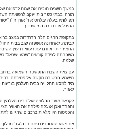
במשך השנים הזכירו את שמה לרפואה שלמה
תורה ובבתי ספר בית יעקב לרפואתה השל
תפילותיו בעלה יבלחט"א ר' אורן הי"ו "יסו
ההיכל ערכו ברכת מי שבירך.
בתקופת החגים חלה הדרדרות במצב בריאו
לביתה, לאחרונה אושפזה שוב בבית החול
החמיר יותר וקודם עת רעווא דרעוין השי
משפחתה לצידה קוראים "שמע ישראל" כש
שלמה.
עם צאת השבת התפשטה השמועה ברחבי הע
הישמע הבשורה הקשה על פטירתה, רבים פר
מיד למסע ההלוויה בבית העלמין בזריזו
לאזור.
לקראת מועד ההלוויה אולם בית העלמין 
והפחד ואכן אזעקה פילחה את האוויר חצי ש
והכניסות היו מלאות ברכבים שהגיעו לתת 
את משא ההספדים פתח הרה"ג ר' מכלוף עז