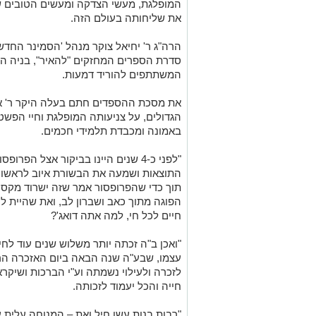
המופלגת, מעשי הצדקה ומעשים הטובים ש
את שליחותה בעולם הזה.
הרה"ג ר' יחיאל צוקר מנהל 'הסמינר החדש
סדרת הספרים המחזקים "להאיר", בניה הי
המשתתפים להוריד דמעות.
את מסכת ההספדים חתם בעלה היקר ר' או
הגדולים, על צניעותה המופלגת וחיי הפשט
באמונה ומכבדת תלמידי חכמים.
"לפני כ-4 שנים היינו בביקור אצל ה
התוצאות ושמעה את הבשורת איוב לראשו
תוך כדי שהפרופסור אמר שזה ישרוד מקסימ
הפוגה מתוך כאב ושברון לב, ואת שהיית לי
חיים לכל חי, למה אתה דואג'?
"ואכן ב"ה זכתה יותר משלוש שנים עוד לחי
עצמו, שבע"ה שנה הבאה ביום האזכרה הר
לזכרה ולעילוי נשמתה וע"י הברכות ושיקר
חייה והכל יעמוד לזכותה.
"רבות בנות עשו חיל ואת – המנוחה עלית ע