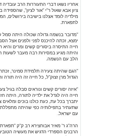
אחריו נשאו דברי התעוררות הרב עובדיה דה
ציון אבא שאול ר"י "אור לציון", שהספידה ב
מילדיה לומד אצלנו בישיבה בירושלים, המ
לתפארת.
"מדובר בנשמה גדולה שכולה היתה סמל של
ימצא, זכתה להיכנס לפני ולפנים אצל הס
חייה התיסרה ביסורים קשים ומרים והיא 
והיתה מגיע במסירות רבה מעבר לשעות ה
הלב עם הנשמה.
"הגם שהיתה צעירה תלמידת סמינר, זכת
הגדול מרן זצוק"ל, כל חייה זה היה תורה וח
"איזה יסורים קשים ונוראים סבלה בגיל צעיר
חייה היה לגדל את ילדיה לתורה, היתה חז
יתברך בכל עת, כעת כולנו בוכים ומלאים צע
שתעתיר בתפילותיה כפי שהיתה מתפללת כ
עם ישראל.
הרה"ג ר' מאיר אבוחצירא רב ק"ק "תפארת 
הרבנים הספרדי הדגיש את מעשיה הטובים