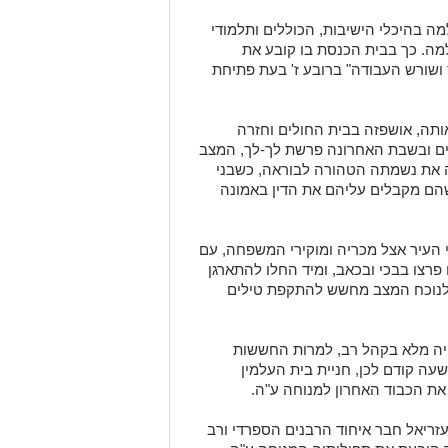
 בהיכלי הישיבות, הכוללים ותלמודי
מה. כך בבית הכנסת בו קובע את
ד ושורש העבודה" ברובע ז' בעת פתיחת
תה, אושפזה בבית החולים וחזרה
ים ובשבת האחרונה פרשת לך-לך, המצב
בה את נשמתה הטהורה לבוראה, כשבני
הם מקבלים עליהם את הדין באמונה
יר אצל מכריה ומוקירי המשפחה, עם
צו בבכי ובכאב, ומיד החלו להתארגן
ת לנוכח המצב מחשש להתקפת טילים
היה מלא בקהל רב, למרות החששות
עה קודם לכן, חניית בית העלמין
את הכבוד האחרון למנוחה ע"ה.
ריאל חבר איחוד הרבנים הספרדי ורב