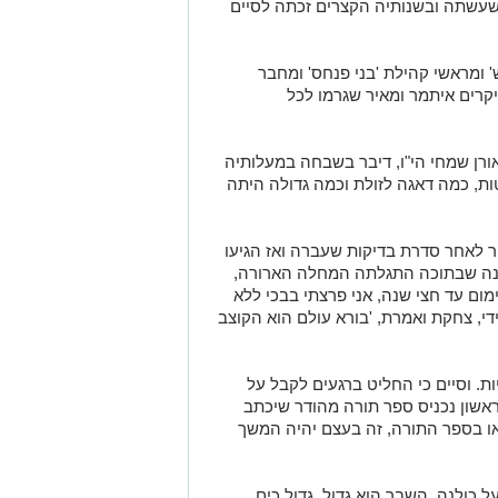
עשתה ובשנותיה הקצרים זכתה לסיים
' ומראשי קהילת 'בני פנחס' ומחבר
קרים איתמר ומאיר שגרמו לכל
רן שמחי הי"ו, דיבר בשבחה במעלותיה
ות, כמה דאגה לזולת וכמה גדולה היתה
פרופסור לאחר סדרת בדיקות שעברה ואז הגיעו
נה שבתוכה התגלתה המחלה הארורה,
ום עד חצי שנה, אני פרצתי בבכי ללא
די, צחקת ואמרת, 'בורא עולם הוא הקוצב
ות. וסיים כי החליט ברגעים לקבל על
אשון נכניס ספר תורה מהודר שיכתב
או בספר התורה, זה בעצם יהיה המשך
ל כולנה, השבר הוא גדול, גדול כים