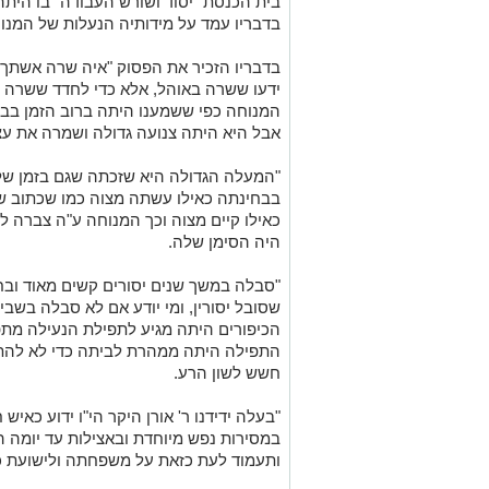
בית הכנסת "יסוד ושורש העבודה" בו הית
בדבריו עמד על מידותיה הנעלות של המנו
בדבריו הזכיר את הפסוק "איה שרה אשתך,
ידעו ששרה באוהל, אלא כדי לחדד ששרה ה
המנוחה כפי ששמענו היתה ברוב הזמן בבי
אבל היא היתה צנועה גדולה ושמרה את עצ
"המעלה הגדולה היא שזכתה שגם בזמן שלא
בבחינתה כאילו עשתה מצוה כמו שכתוב ש
כאילו קיים מצוה וכך המנוחה ע"ה צברה לע
היה הסימן שלה.
"סבלה במשך שנים יסורים קשים מאוד ובח
שסובל יסורין, ומי יודע אם לא סבלה בשבי
הכיפורים היתה מגיע לתפילת הנעילה מת
התפילה היתה ממהרת לביתה כדי לא להתע
חשש לשון הרע.
"בעלה ידידנו ר' אורן היקר הי"ו ידוע כאי
במסירות נפש מיוחדת ובאצילות עד יומה האח
ותעמוד לעת כזאת על משפחתה ולישועת כ