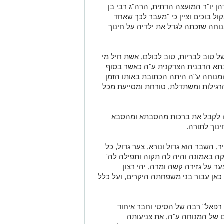
ן יו"ר המועצה הדתית, הרה"ג רבי בן
קול בוכים וציין כי "מעבר לכך שאחד
נוחה שזכתה לגדל את ילדיה על חינוך
 טוב לבריות, טוב לכולם, אשת חיל מי
בתא הרבנית הצדקנית ע"ה כאשר בסוף
המנוחה ע"ה היתה הכתובת באותו הזמן
רגילות ומשתדלת, טורחת ומסייעת מכל
ה לקבל את ברכות מהסבתא ומהסבא
ינוך לתורה.
, השבר הוא גדול ונורא, צער גדול, כל
קה באמונה והיה לה תקוה ותפילה לה'
ר על גזירה קשה ומרה, יהי רצון
אן עבור בני משפחתה היקרים, ועל כלל
רפאל" רבה של הסיטי וחבר איחוד
 של המנוחה ע"ה, את צניעותה