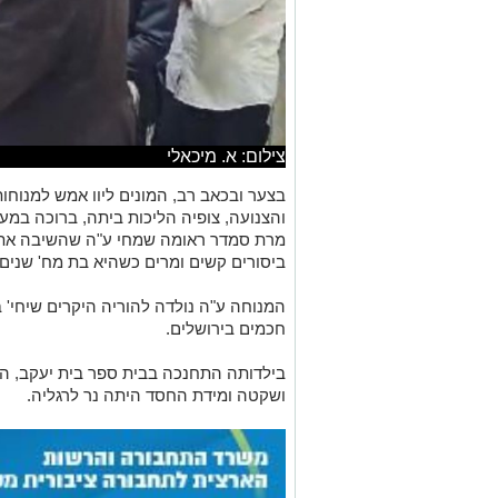
צילום: א. מיכאלי
בצער ובכאב רב, המונים ליוו אמש למנוח
והצנועה, צופיה הליכות ביתה, ברוכה במ
מרת סמדר ראומה שמחי ע"ה שהשיבה את
ביסורים קשים ומרים כשהיא בת מח' שנים
המנוחה ע"ה נולדה להוריה היקרים שיחי' ב
חכמים בירושלים.
בילדותה התחנכה בבית ספר בית יעקב, הי
ושקטה ומידת החסד היתה נר לרגליה.