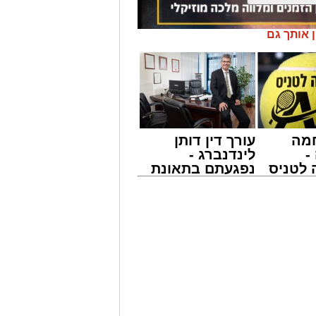
ן אותך גם
מה
עורך דין דותן
-
לינדנברג -
לטניס
נפגעתם בתאונת
של
דרכים לחצו
לקבל מה שמגיע
י -
לכם
ש בפעילויות שונות ומגוונות, במוצאי
ין הזמנים ומלווה מלכה על ידי "המרכז
 אמסלם בשיתוף הרשות העירונית
אזולאי.