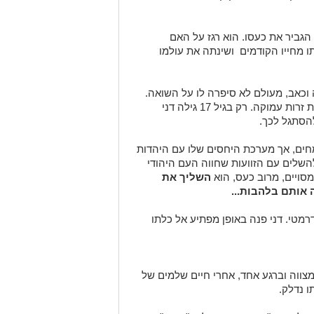
הגביר את כעסו. הוא רגז על האם
 מחייו הקודמים ושינתה את עולמו
וכאב, מעולם לא סיפרה לו על השואה.
כך גדל דני ללא חום אימהי יציב ועם תחושת זרות עמוקה. רק בגיל 17 גילה דני
להסתגל לכך.
 פלמחים, אך מערכת היחסים שלו עם היהדות
להשלים עם הזוועות שחווה העם היהודי
סויים, מרוב כעס, הוא
השליך את
 אותם בלהבות...
מטי. דני פנה באופן מפתיע אל כלתו
המצווה וברגע אחד, אחרי חיים שלמים של
 נדלק.