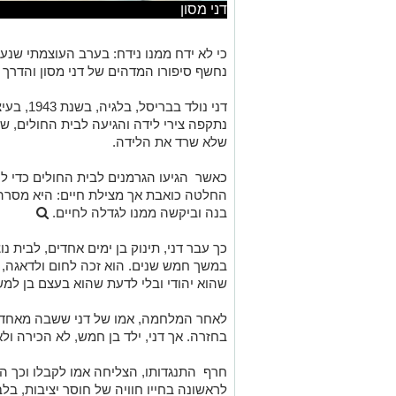
דני מסון
כי לא ידח ממנו נידח: בערב העוצמתי שנערך
נחשף סיפורו המדהים של דני מסון והדרך
דני נולד 
נתקפה צירי לידה והגיעה לבית החולים, ש
שלא שרד את הלידה.
כאשר הגיעו הגרמנים לבית החולים כדי לע
החלטה כואבת אך מצילת חיים: היא מסרה
בנה וביקשה ממנו לגדלה לחיים.
כך עבר דני, תינוק בן ימים אחדים, לבית נ
במשך חמש שנים. הוא זכה לחום ולדאגה, 
שהוא יהודי ובלי לדעת שהוא בעצם בן ל
לאחר המלחמה, אמו של דני ששבה מאחד 
בחזרה. אך דני, ילד בן חמש, לא הכירה ול
חרף התנגדותו, הצליחה אמו לקבלו וכך הוא
לראשונה בחייו חוויה של חוסר יציבות, בלב