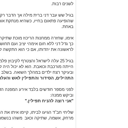
לשנים רבות.
בגיל שש עבר דני ברית מילה אך הדבר רק 
שהופיעה פתאום בחייו, כשהיא מנתקת אותו
באחת.
אימו, שחזרה ממחנות הריכוז מוכת שתיקה 
לראשונה את יהדותו, אם כי הוא התקשה 
בגיל 25 עלה לישראל והצטרף לקיבוץ
הייתה מורכבת וכואבת. הוא לא יכול היה 
ובעיקר רצח ילדים במהלך השואה. בשלב מ
התהילים, הסידור והתפילין לאש והעלה
לפני מספר חודשים בלבד אירע המפנה הדר
וביקש ממנה:
"אני רוצה להניח תפילין."
שליחי חב"ד הגיעו לביתו, קיימו איתו את 
מרחק, אשמה, שתיקה וכאב משהו בנשמתו