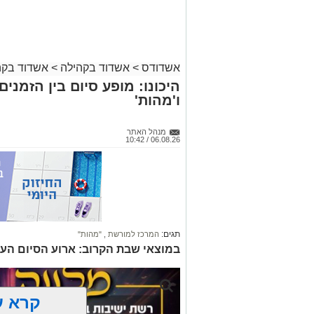
אשדודס
>
אשדוד בקהילה
>
אשדוד בקה
היכונו: מופע סיום בין הזמני
ו'מהות'
מנהל האתר
06.08.26 / 10:42
תגים:
המרכז למורשת
,
"מהות"
במוצאי שבת הקרוב: ארוע הסיום הע
קרא ע