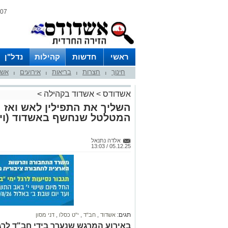
07 אוגוסט 2026 / 08:56
ראשי
חדשות
קהילות
נדל"ן
חינוך
חצרות
בריאות
אירועים
אשד
|
|
|
|
אשדודס
>
אשדוד בקהילה
>
השליך את התפילין לאש ואז מ
המטלטל שנחשף באשדוד (ויד
אלדה נתנאל
05.12.25 / 13:03
תגים:
אשדוד
,
חב"ד
,
י"ט כסלו
,
דני מסון
באירוע המרגש שנערך בידי חב"ד לרג