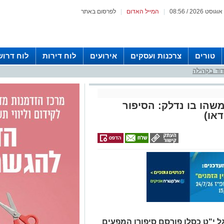
|
המייל האדום
|
לפרסום באתר
טורים
צרכנות ועסקים
אירועים
לוח דירות
לוח דרוש
וד בקהילה
שהו בו נדלק: הסיפור
או)
ל י"ט כסלו פורסם סיפורו המפעים