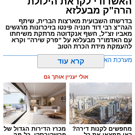
האשדודי לקראת הילולת
'מהות' בראשות חבר מועצת העיר הרב מני אזולאי.
הרה"ק מבעלזא
האירוע הענק יתקיים כאמור ע"י 'המרכז למורשת'
בדרשתו השבועית מארצות הברית, שיתף
ובשיתוף רשת ישיבות בין הזמנים 'חזון עובדיה'
הגה"צ רבי דוד חנניה פינטו בזיכרונות מרגשים
מבית הרשות העירונית 'מהות' במסגרתה פועלות
מאביו זצ"ל, חשף אנקדוטה מרתקת משיחתו
עשרות נקודות של ישיבות בין הזמנים ברחבי העיר
עם האדמו"ר מבעלזא על "פרק שירה" וקרא
להעמקת מידת הכרת הטוב
שבהם לומדים מאות בחורי ישיבות ומתעלים
בתורה גם בימי החופש.
מערכת האתר / 00:23 06.08.26
קרא עוד
במופע סיום בין הזמנים שישולב עם מלווה מלכה
אולי יעניין אותך גם
מוזיקלי יופיעו על במה אחת ענקי הזמר והרגש,
בנצי שטיין, יצחק בן ארזה ושמוליק קליין בליווי
תזמורת מורחבת בניצוחו של מאסטרו דני אבידני.
תגים:
אשדוד
,
בעלזא
,
הילולא
מחפשים לקנות דירה?
מכרז הדירות הגדול של
כאן תמצאו את כל
פרשקובסקי. כל מה