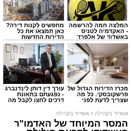
המלצה חמה להרשמה
מחפשים לקנות דירה?
המרכז למורשת
- האקדמיה לטניס
כאן תמצאו את כל
מנהל האתר / 10:42 06.08.26
באשדוד של אלפרד
הדירות החדשות
קריאולנסקי - לילדים
למכירה באשדוד >>>
תגים:
המרכז למורשת
,
"מהות"
מכרז הדירות הגדול של
עורך דין דותן לינדנברג
ימים ספורים לתום בין הזמנים אב שהיה גדוש
פרשקובסקי. כל מה
- נפגעתם בתאונת
בפעילויות שונות ומגוונות, במוצאי שבת הקרוב,
שצריך לדעת לפני
דרכים לחצו לקבל מה
שמגישים הצעה לדירה
שמגיע לכם
פרשת ראה, ייערך מופע סיום בין הזמנים ומלווה
באשדוד
אשדוד בקהילה
>
אשדוד בקהילה
מלכה על ידי "המרכז למורשת" בראשות מ"מ ראש
המסר המיוחד של האדמו"ר
העיר הרב אבי אמסלם בשיתוף הרשות העירונית