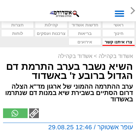
ראשי
חדשות אשדוד
קהילות
חצרות
חינוך
בריאות
צרכנות ועסקים
לוחות
צרו איתנו קשר
אירועים
אשדוד בקהילה
>
אשדוד בקהילה
השיא נשבר בערב התרמת דם
הגדול ברובע ז' באשדוד
ערב ההתרמה ההמוני של ארגון מד"א הצלה
דרום הסתיים בשבירת שיא במנות דם שנתרמו
באשדוד
עופר אשטוקר / 12:46 29.08.25