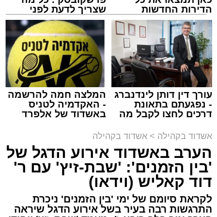
הדירות החדשות
שצריך לדעת לפני
למכירה באשדוד >>>
שמגישים הצעה לדירה
באשדוד
במהלך הערב יישאו דברי ברכה מ"מ ראש העיר
עורך דין דותן לינדנברג
המלצה חמה להרשמה
וומונה המרכז למורשת הרב אבי אמסלם וחבר
- נפגעתם בתאונת
- האקדמיה לטניס
מועצת העיר יו"ר מהות הרב מני אזולאי.
דרכים לחצו לקבל מה
באשדוד של אלפרד
שמגיע לכם
קריאולנסקי - לילדים
האירוע יתקיים במוצ"ש פרשת ראה, בשעה 21:30
אשדוד בקהילה
>
אשדוד בקהילה
באולם הפיס גור ברובע ז׳.
הערב באשדוד אירוע הדגל של
'בין הזמנים': 'שבת-זיץ' עם ר'
הערב למעשה יסמן את תחילת סיום שורת אירועי
דוד קאליש (וידאו)
צילום: א' מיכאלי
הקיץ הייחודית של המרכז למורשת שנפרסו על פני
השבועיים האחרונים ויימשכו גם בשבוע הבא, עד
לקראת סיומם של ימי 'בין הזמנים' ניכרת
התרגשות רבה בעיר בשל אירוע הדגל שיראה
לקראת יום הילולא קדישא של הרה"ק רבי אהרון
ראש חודש אלול. פעילויות שזכו לשבחים רבים.