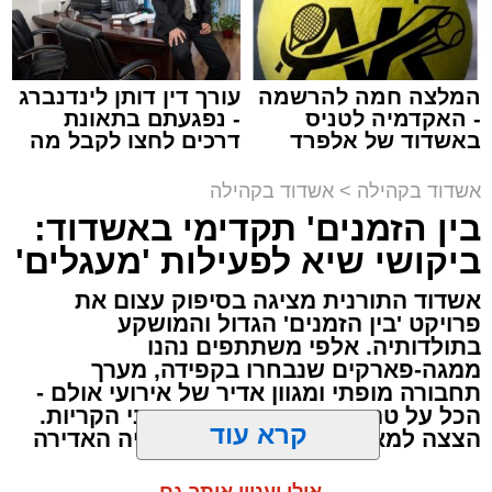
ליד ים או עצים, כולו מלא התפעלות 'כולם
בחוכמה עשית'. ראיתי השבוע חתול ושמתי לב
לחוכמה שלו; כיצד הוא מתקיים ודואג לעצמו".
המלצה חמה להרשמה
עורך דין דותן לינדנברג
- האקדמיה לטניס
- נפגעתם בתאונת
באשדוד של אלפרד
דרכים לחצו לקבל מה
קריאולנסקי - לילדים
שמגיע לכם
אשדוד בקהילה
>
אשדוד בקהילה
בימים אלו, חותמים בני הישיבות ואברכי הכוללים
בין הזמנים' תקדימי באשדוד:
את חופשת 'בין הזמנים'. כמענה לצורך העמוק
ביקושי שיא לפעילות 'מעגלים'
בשילוב שבין מנוחת הגוף להתרוממות הנפש,
אשדוד התורנית מציגה בסיפוק עצום את
מציע אשדוד התורנית חוויה מסוג שונה, שתתקיים
פרויקט 'בין הזמנים' הגדול והמושקע
מחר ותעמוד בסימן חיבור שורשי לפסקול החסידי
.
בתולדותיה. אלפי משתתפים נהנו
ממגה-פארקים שנבחרו בקפידה, מערך
ההיענות הציבורית לאירוע של מחר יוצאת דופן
תחבורה מופתי ומגוון אדיר של אירועי אולם -
צילום: א' מיכאלי
הכל על טהרת הקודש ובפיקוח רבני הקריות.
בהיקפה, ומצביעה על הערכה רבה למודל המוקפד
הצצה למאחורי הקלעים של העשייה האדירה
שגובש כאן.
בהמשך דרשתו, סיפר האדמו"ר על פגישה
קרא עוד
שהתקיימה לפני שנים רבות בירושלים עם כ"ק
מערכת האתר / 16:18 05.08.26