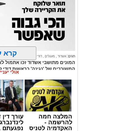
קרא ע
תגים:
אשדוד
,
מעגלים
,
דודי קאליש
המונים מתושבי אשדוד זכו אתמול לאר
המשוררים של 'נגינה' בראשות דודי 
אולי יעניי
זיץ' עילאי. צפו
המלצה חמה
עורך דין ד
להרשמה -
לינדנברג 
האקדמיה לטניס
נפגעתם ב