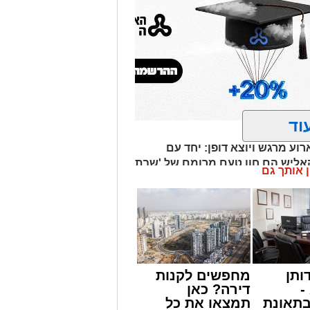
וד
וע מרגש ויוצא דופן: יחד עם
קאליש הם חוו טעם מרומם של 'שבת
ן אותך גם
ותן
מחפשים לקנות
-
דירה? כאן
תאונת
תמצאו את כל