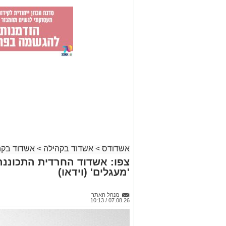
אשדודס
>
אשדוד בקהילה
>
אשדוד בקה
צפו: אשדוד החרדית התכוננה
'מעגלים' (וידאו)
מנהל האתר
07.08.26 / 10:13