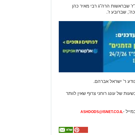
' שבראשות הרה"ג רבי מאיר כהן
ה', שברובע ז'.
נודע ר' ישראל אברהם.
מדובר, כידוע, בשעות של עונג רוחני צרוף שאין לוותר
מייל -
ASHDODS@ISNET.CO.IL