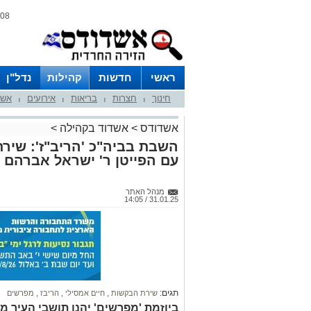
08 אוגוסט 2026 / 16:44
ראשי
חדשות
קהילות
נדל"ן
חינוך
חצרות
בריאות
אירועים
אשד
|
|
|
|
אשדודס
>
אשדוד בקהילה
>
השבת בביה"כ 'הריב"ז': שיר
עם הפייטן ר' ישראל אברהם
מנהל האתר
31.01.25 / 14:05
תגים:
שירת הבקשות
,
חיים אמסילי
,
הריבז
,
מפרשים
ביוזמת 'מפרשים' יהנו תושבי העיר 