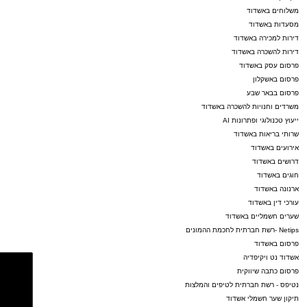
משלוחים באשדוד
מסעדות באשדוד
דירות למכירה באשדוד
דירות להשכרה באשדוד
פרסום עסק באשדוד
פרסום באשקלון
פרסום בבאר שבע
משרדים וחנויות להשכרה באשדוד
ייעוץ טכנולוגי ופתרונות AI
שרותי בריאות באשדוד
אירועים באשדוד
דרושים באשדוד
חוגים באשדוד
ארנונה באשדוד
עורכי דין באשדוד
שערים חשמליים באשדוד
Netips -רשת חברתית לחכמת ההמונים
פרסום באשדוד
אשדוד נט ויקיפדיה
פרסום כתבה שיווקית
נטיפס - רשת חברתית לטיפים והמלצות
תיקון שער חשמלי אשדוד