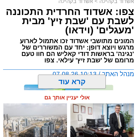
אשדוד בקהילה
>
אשדוד בקהילה
צפו: אשדוד החרדית התכוננה
לשבת עם 'שבת זיץ' מבית
'מעגלים' (וידאו)
המונים מתושבי אשדוד זכו אתמול לארוע
מרגש ויוצא דופן: יחד עם המשוררים של
'נגינה' בראשות דודי קאליש הם חוו טעם
מרומם של 'שבת זיץ' עילאי. צפו
מנהל האתר / 10:13 07.08.26
קרא עוד
אולי יעניין אותך גם
תגים:
אשדוד
,
מעגלים
,
דודי קאליש