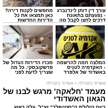
עורך דין דותן לינדנברג
מחפשים לקנות דירה?
- נפגעתם בתאונת
כאן תמצאו את כל
דרכים לחצו לקבל מה
הדירות החדשות
שמגיע לכם
למכירה באשדוד >>>
זה היה ארוע יוצא דופן. בלי מילים.
במשך שעות ארוכות של ליל שישי, נהנו המונים
מתושבי אשדוד מהארוע המרכזי של 'מעגלים'.
ואכן, כפי שהובטח, לא היה מדובר במופע שגרתי,
המלצה חמה להרשמה
מכרז הדירות הגדול של
- האקדמיה לטניס
פרשקובסקי. כל מה
אלא במעמד של טיש חסידי אותנטי, שהצליח
באשדוד של אלפרד
שצריך לדעת לפני
לסחוף אליו את ההמונים מעומק ימי החולין - אל
קריאולנסקי - לילדים
שמגישים הצעה לדירה
תוך האווירה השבתית של חצרות הקודש.
באשדוד
אשדוד בקהילה
>
אשדוד בקהילה
מעמד 'חלאקה' מרגש לבנו של
הגאון האשדודי
ביום הילולת ה"סטייפלר" זצ"ל, עלה ראש