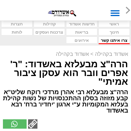
ראשי
חדשות אשדוד
קהילות
חצרות
חינוך
בריאות
צרכנות ועסקים
לוחות
צרו איתנו קשר
אירועים
אשדוד בקהילה
>
אשדוד בקהילה
הרה"צ מבעלזא באשדוד: "ר'
אפרים וובר הוא עסקן ציבור
אמיתי"
הרה"צ מבעלזא רבי אהרן מרדכי רוקח שליט"א
קבע מזוזה בסלון ההתכנסויות של נשות קהילת
בעלזא המקומיות ע"י ארגון 'יחדיו' ברח' רבא
באשדוד