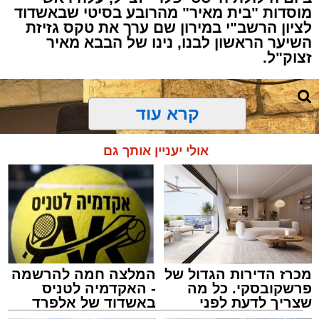
מוסדות "בית מאיר" מהרובע בסיטי שבאשדוד
לציון הרשב"י במירון שם ערך את טקס גזיזת
השיער הראשון לבנו, נינו של הבבא מאיר
זצוק"ל.
קרא עוד
המעמד, שהתקיים ביוזמת 'מעגלים', נערך
אולי יעניין אותך גם
בראשות בעל המנגן ר' דודי קאליש, שידוע
בכישרונו להגיש יצירות עומק ברגש יהודי לוהט
ופנימי, כשלצידו ליד השולחן הסיבו, חבושי
שטריימלך, מקהלת "נגינה" המפוארת בליווי הרכב
מוזיקלי מורחב. ואכן, בשעות הבאות נסחפו
המשתתפים על גבי צליליה הענוגים של שבת
מכרז הדירות הגדול של
המלצה חמה להרשמה
קודש, כשהם נהנים וחווים מקרוב את יצירות
פרשקובסקי. כל מה
- האקדמיה לטניס
המופת ממיטב חצרות החסידות, בהן בעלזא,
שצריך לדעת לפני
באשדוד של אלפרד
שמגישים הצעה לדירה
קריאולנסקי - לילדים