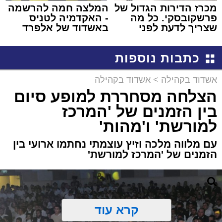
מכרז הדירות הגדול של
המלצה חמה להרשמה
פרשקובסקי. כל מה
- האקדמיה לטניס
שצריך לדעת לפני
באשדוד של אלפרד
שמגישים הצעה לדירה
קריאולנסקי - לילדים
באשדוד
כתבות נוספות
אשדוד בקהילה
>
אשדוד בקהילה
הצלחה מסחררת למופע סיום
בין הזמנים של 'המרכז
למורשת' ו'מהות'
עם מלווה מלכה וזיץ עוצמתי נחתמו ארועי בין
הזמנים של 'המרכז למורשת'
קרא עוד