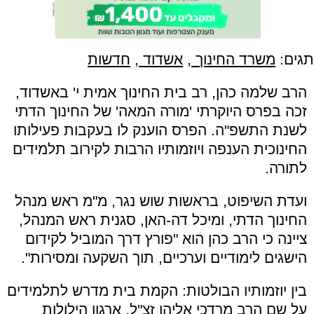
תגים:
משרד החינוך
,
אשדוד
,
חדשות
הרב שלמה כהן, רב בית החינוך אמית י' באשדוד,
זכה בפרס היוקרתי 'מורה המאה' של החינוך הדתי
לשנת התשפ"ה. הפרס הוענק לו בעקבות פעילותו
החינוכית הענפה ויוזמותיו הרבות לקירוב תלמידים
לתורה.
ועדת השיפוט, בראשות שוש נגר, מ"מ ראש מנהל
החינוך הדתי, ומיכל דה-האן, סגנית ראש המנהל,
ציינה כי הרב כהן הוא "פורץ דרך המוביל לקידום
הישגים לימודיים וערכיים, תוך השקעה ומסירות".
בין יוזמותיו הבולטות: הקמת בית מדרש לתלמידים
על שם הרב מרדכי אליהו זצ"ל, ארגון הילולות