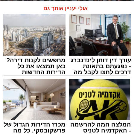
אולי יעניין אותך גם
עורך דין דותן לינדנברג
מחפשים לקנות דירה?
- נפגעתם בתאונת
כאן תמצאו את כל
דרכים לחצו לקבל מה
הדירות החדשות
זיץ המרכז למורשת
שמגיע לכם
למכירה באשדוד >>>
מנהל האתר / 08:55 09.08.26
המלצה חמה להרשמה
מכרז הדירות הגדול של
תגים:
אבי אמסלם
,
המרכז למורשת
,
מהות
,
מני
- האקדמיה לטניס
פרשקובסקי. כל מה