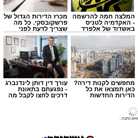
במופע ששולב עם מלווה מלכה מוזיקלי הופיעו על
במה אחת אמן הרגש בנצי שטיין, הקומזיצר והיוצר
יצחק בן ארזה והזמר החסידי שמוליק קליין בליווי
המלצה חמה להרשמה
מכרז הדירות הגדול של
תזמורת מורחבת בניצוחו של מאסטרו דני אבידני.
- האקדמיה לטניס
פרשקובסקי. כל מה
באשדוד של אלפרד
שצריך לדעת לפני
קריאולנסקי - לילדים
שמגישים הצעה לדירה
באשדוד
צילום: א' מיכאלי
מערכת האתר / 00:41 09.08.26
מחפשים לקנות דירה?
עורך דין דותן לינדנברג
כאן תמצאו את כל
- נפגעתם בתאונת
הדירות החדשות
דרכים לחצו לקבל מה
תגים:
אשדוד
,
פטירה
,
אלעד
למכירה באשדוד >>>
שמגיע לכם
במוצאי שבת קודש הגיע השמועה הקשה והמצערת
הערב נפתח בשירה אדירה תוך השתתפות פעילה
טוען כתבה...
על פטירתו של האברך החשוב, מזכה הרבים ואיש