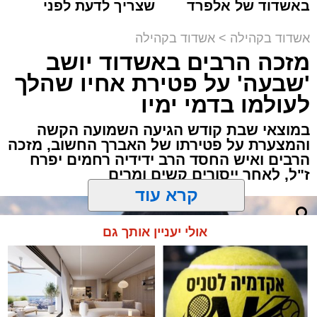
באשדוד של אלפרד
שצריך לדעת לפני
אזולאי
קריאולנסקי - לילדים
שמגישים הצעה לדירה
באשדוד
אשדוד בקהילה
>
אשדוד בקהילה
לקראת סיום בין הזמנים נערך אמש מופע סיום בין
מזכה הרבים באשדוד יושב
הזמנים ומלווה מלכה על ידי "המרכז למורשת"
'שבעה' על פטירת אחיו שהלך
בראשות מ"מ ראש העיר הרב אבי אמסלם בשיתוף
הרשות העירונית 'מהות' בראשות יו"ר הדירקטוריון
לעולמו בדמי ימיו
חבר מועצת העיר הרב מני אזולאי ומנכ"לית
במוצאי שבת קודש הגיעה השמועה הקשה
הרשות הגב' סימונה מורלי - בהשתתפות למעלה
והמצערת על פטירתו של האברך החשוב, מזכה
מאלף בחורי ישיבות, אברכים ותושבי העיר שגדשו
הרבים ואיש החסד הרב ידידיה רחמים יפרח
ז"ל, לאחר ייסורים קשים ומרים
את אולם הפיס גור ברובע ז׳.
האירוע הענק התקיים כאמור ע"י 'המרכז למורשת'
קרא עוד
ובשיתוף רשת ישיבות בין הזמנים 'חזון עובדיה'
מבית הרשות העירונית 'מהות' במסגרתה פועלות
אולי יעניין אותך גם
עשרות נקודות של ישיבות בין הזמנים ברחבי העיר
שבהם לומדים מאות בחורי ישיבות במהלך
חופשת הקיץ.