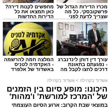
מכרז הדירות הגדול של
מחפשים לקנות דירה?
פרשקובסקי. כל מה
כאן תמצאו את כל
שצריך לדעת לפני
הדירות החדשות
שמגישים הצעה לדירה
למכירה באשדוד >>>
מעגלים
באשדוד
מנהל האתר / 20:31 06.08.26
עורך דין דותן לינדנברג
המלצה חמה להרשמה
- נפגעתם בתאונת
- האקדמיה לטניס
תגים:
אשדוד
,
הגרי"ב שרייבר
,
מעגלים
דרכים לחצו לקבל מה
באשדוד של אלפרד
שמגיע לכם
קריאולנסקי - לילדים
ארוע שטרם היה כמותו: בשבוע הבא ביום ג'
אשדוד בקהילה
>
אשדוד בקהילה
יתכנסו המוני בחורי הישיבות שטרם החלו את זמן
היכונו: מופע סיום בין הזמנים
'אלול', והם יזכו לשמוע את גדולי הדור, מרן הגרי"ב
של 'המרכז למורשת' ו'מהות'
שרייבר שליט"א והגאון רבי ישאי טולידנו שליט"א,
שבשעה נדירה של קורת רוח ישתפו את שומעיהם
במוצאי שבת הקרוב: ארוע הסיום העוצמתי