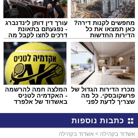
מחפשים לקנות דירה?
עורך דין דותן לינדנברג
כאן תמצאו את כל
- נפגעתם בתאונת
הדירות החדשות
דרכים לחצו לקבל מה
למכירה באשדוד >>>
שמגיע לכם
מכרז הדירות הגדול של
המלצה חמה להרשמה
פרשקובסקי. כל מה
- האקדמיה לטניס
שצריך לדעת לפני
באשדוד של אלפרד
שמגישים הצעה לדירה
קריאולנסקי - לילדים
באשדוד
כתבות נוספות
אשדוד בקהילה
>
אשדוד בקהילה