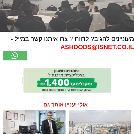
מעוניינים להגיב? לדווח ? צרו איתנו קשר במייל -
ASHDODS@ISNET.CO.IL
אולי יעניין אותך גם