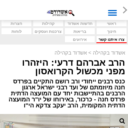
ראשי
חדשות אשדוד
קהילות
חצרות
חינוך
בריאות
צרכנות ועסקים
לוחות
צרו איתנו קשר
אירועים
אשדוד בקהילה
>
אשדוד בקהילה
הרב אברהם דרעי: היזהרו
מפני מכשול הקרואסון
כנס רבנים ייחודי ורב רושם התקיים בפרדס
חנה מיוזמתם של ועד רבני ישראל ארגון
הרבנים בהתיישבות יחד עם המועצה הדתית
פרדס חנה - כרכור, באירוחו של יו"ר המועצה
הדתית המקומית, הרב יעקב צדקא הי"ו