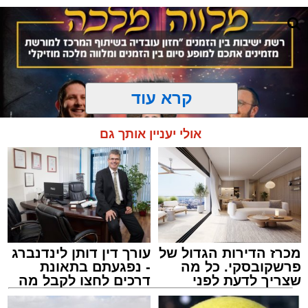
באשר ראו וקיבלו בבתי הוריהם, הגאון רבי פנחס
שרייבר זצ"ל והגאון רבי ניסים טולידנו זצ"ל, כאשר
מטרתם של הדברים שישמעו היא לעורר הלבבות
ולהחדיר אהבת אמת לתורה.
הארוע, במסגרת ארועי 'מעגלים', יתקיים בבית
קרא עוד
הכנסת 'חניכי הישיבות' רובע ג', ביום שלישי הקרוב
בשעה 21.00
אולי יעניין אותך גם
לאחר הארוע יתקיים רב שיח וכן פלפול תלמודי
בריתחא דאורייתא בעומקא דשמעתתא.
מכרז הדירות הגדול של
עורך דין דותן לינדנברג
המרכז למורשת
פרשקובסקי. כל מה
- נפגעתם בתאונת
מנהל האתר / 10:42 06.08.26
שצריך לדעת לפני
דרכים לחצו לקבל מה
שמגישים הצעה לדירה
שמגיע לכם