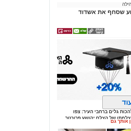
ילה
וע שסחף את אשדוד
וד
ות גלים ברחבי העיר: צפו
למתו של הצלם יהושע פרוכטר
ן אותך גם
סיעת אשדוד התורנית