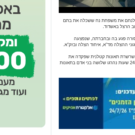
ש) לנחם את משפחת נח ששכלה את בתם
 הרצל באשדוד.
סורה פגע בה ובחברתה, שנפצעה
וני ההצלה מד"א, איחוד הצלה ובזק"א.
בשרשרת תאונות קטלנית שפקדה את
העיר בסוף השבוע האחרון. בתוך פחות מ-24 שעות נהרגו שלושה בני אדם בתאונות