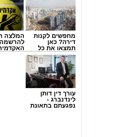
מחפשים לקנות
המלצה ח
דירה? כאן
להרשמה 
תמצאו את כל
האקדמיה 
הדירות החדשות
באשדוד 
למכירה באשדוד
אלפרד
>>>
קריאולנסק
לילדים
עורך דין דותן
לינדנברג -
נפגעתם בתאונת
דרכים לחצו
לקבל מה שמגיע
צילום: יהושע פרוכטר
לכם
האירוע שלא ישכח באשדוד ממשיך להכות ג