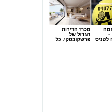
מה
מכרז הדירות
-
הגדול של
לטניס
פרשקובסקי. כל
של
מה שצריך לדעת
לפני שמגישים
י -
הצעה לדירה
באשדוד
לים ברחבי העיר: צפו בגלריה