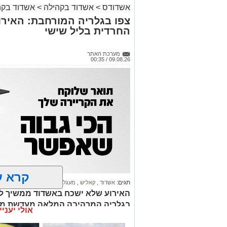
אשדודס
>
אשדוד בקהילה
>
אשדוד בקה
צפו בגלריה המורחבת: האיר
החרדית בליל שישי
מערכת האתר
09.08.26 / 00:35
קרא ע
תגים:
אשדוד
,
קאליש
,
מעגלים
האירוע שלא ישכח באשדוד ממשיך להכ
בגלריה המרהיבה המלאה מעדשת מצ
אולי יעניי
מאירוע 'זיץ שבת' של מעגלים מבית 