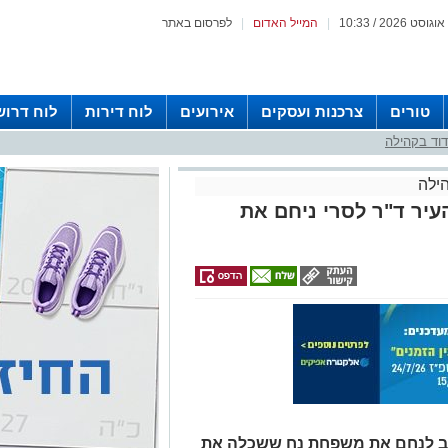
|
המייל האדום
|
לפרסום באתר
טורים
צרכנות ועסקים
אירועים
לוח דירות
לוח דרוש
וד בקהילה
ילה
יר ד"ר לסרי ניחם את
רב לנחם את משפחת נח ששכלה את