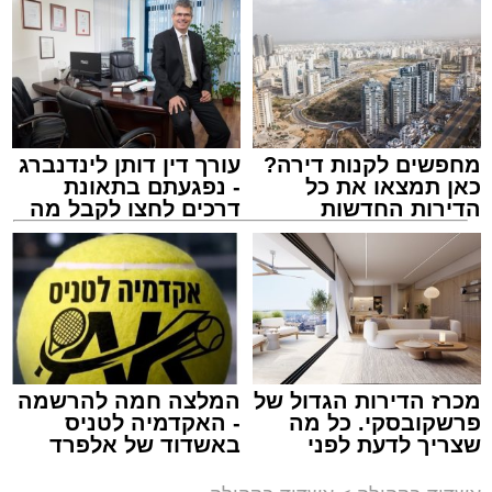
תגים:
אשדוד
,
בעלזא
,
הילולא
מחפשים לקנות דירה?
עורך דין דותן לינדנברג
כאן תמצאו את כל
- נפגעתם בתאונת
הדירות החדשות
דרכים לחצו לקבל מה
למכירה באשדוד >>>
שמגיע לכם
מכרז הדירות הגדול של
המלצה חמה להרשמה
פרשקובסקי. כל מה
- האקדמיה לטניס
שצריך לדעת לפני
באשדוד של אלפרד
שמגישים הצעה לדירה
קריאולנסקי - לילדים
באשדוד