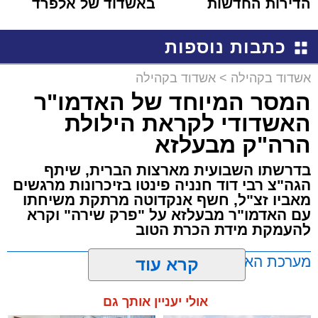
הדירות החדשות
באשדוד של אלפרד
למכירה באשדוד >>>
קריאולנסקי - לילדים
כתבות נוספות
אשדוד בקהילה
>
אשדוד בקהילה
המסר המיוחד של האדמו"ר
האשדודי לקראת הילולת
הרה"ק מבעלזא
בדרשתו השבועית מארצות הברית, שיתף
הגה"צ רבי דוד חנניה פינטו בזיכרונות מרגשים
מאביו זצ"ל, חשף אנקדוטה מרתקת משיחתו
עם האדמו"ר מבעלזא על "פרק שירה" וקרא
להעמקת מידת הכרת הטוב
מערכת האתר / 00:23 06.08.26
קרא עוד
אולי יעניין אותך גם