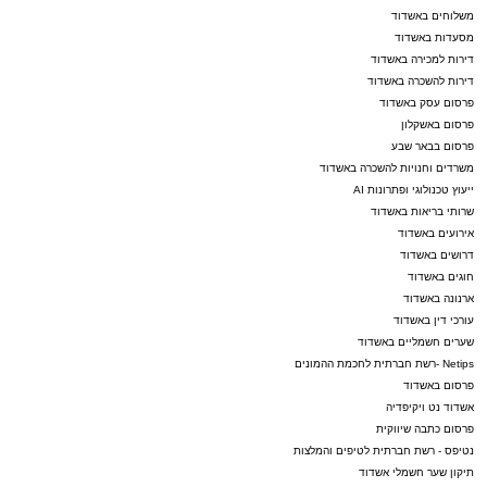
משלוחים באשדוד
מסעדות באשדוד
דירות למכירה באשדוד
דירות להשכרה באשדוד
פרסום עסק באשדוד
פרסום באשקלון
פרסום בבאר שבע
משרדים וחנויות להשכרה באשדוד
ייעוץ טכנולוגי ופתרונות AI
שרותי בריאות באשדוד
אירועים באשדוד
דרושים באשדוד
חוגים באשדוד
ארנונה באשדוד
עורכי דין באשדוד
שערים חשמליים באשדוד
מעגלים
Netips -רשת חברתית לחכמת ההמונים
פרסום באשדוד
תוכנה חכמה לזיהוי ביקושים ומערך לוגיסטי
אשדוד נט ויקיפדיה
פרסום כתבה שיווקית
מתוקתק
נטיפס - רשת חברתית לטיפים והמלצות
תיקון שער חשמלי אשדוד