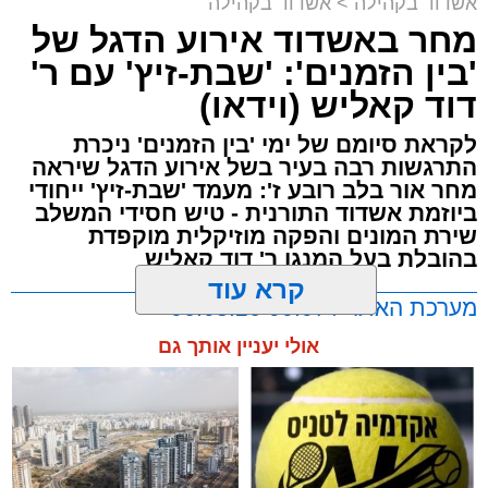
אשדוד בקהילה
>
אשדוד בקהילה
מחר באשדוד אירוע הדגל של
'בין הזמנים': 'שבת-זיץ' עם ר'
דוד קאליש (וידאו)
צילום: א' מיכאלי
לקראת סיומם של ימי 'בין הזמנים' ניכרת
התרגשות רבה בעיר בשל אירוע הדגל שיראה
לקראת יום הילולא קדישא של הרה"ק רבי אהרון
מחר אור בלב רובע ז': מעמד 'שבת-זיץ' ייחודי
מבעלזא זצוק"ל, נשא האדמו"ר הגה"צ רבי דוד
ביוזמת אשדוד התורנית - טיש חסידי המשלב
חנניה פינטו שליט"א, נשיא ממלכת התורה "אורות
שירת המונים והפקה מוזיקלית מוקפדת
חיים ומשה", דרשה מיוחדת ממקום מושבו שבניו
בהובלת בעל המנגן ר' דוד קאליש
ג'רזי בארה"ב, שבה עמד על חשיבות ההידבקות
קרא עוד
מערכת האתר / 00:07 06.08.26
בהקב"ה ובדרכי האמונה.
אולי יעניין אותך גם
בפתח דבריו, העלה האדמו"ר זכרונות מור אביו,
הרמ"א פינטו זצ"ל, שיום ההילולא שלו יחול בשבוע
הבא: "אני זוכר שהייתי רואה אותו יושב זמן רב
וחושב וחושב. על מה חשב? על כסף ודאי שלא
תגים:
אשדוד
,
מוסיקה
,
מעגלים
חשב – לא היה לו כסף. חשב רק על אמונה בה'