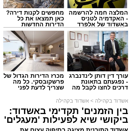
יתברך, ותמיד היה מתפלל להקב"ה".
המלצה חמה להרשמה
מחפשים לקנות דירה?
- האקדמיה לטניס
כאן תמצאו את כל
הרב פינטו הדגיש כי אדם שמחובר להקב"ה
באשדוד של אלפרד
הדירות החדשות
מתאפיין בתורה, אמונה, ביטחון ואהבת ה': "אדם
קריאולנסקי - לילדים
למכירה באשדוד >>>
מביט לשמים ומיד מתפעל ואומר 'מה רבו מעשיך
ה'', מתפעל מהבריאה כולה; כך גם אם הוא נמצא
ליד ים או עצים, כולו מלא התפעלות 'כולם
בחוכמה עשית'. ראיתי השבוע חתול ושמתי לב
לחוכמה שלו; כיצד הוא מתקיים ודואג לעצמו".
עורך דין דותן לינדנברג
מכרז הדירות הגדול של
- נפגעתם בתאונת
פרשקובסקי. כל מה
דרכים לחצו לקבל מה
שצריך לדעת לפני
שמגיע לכם
שמגישים הצעה לדירה
באשדוד
אשדוד בקהילה
>
אשדוד בקהילה
בימים אלו, חותמים בני הישיבות ואברכי הכוללים
בין הזמנים' תקדימי באשדוד:
את חופשת 'בין הזמנים'. כמענה לצורך העמוק
ביקושי שיא לפעילות 'מעגלים'
בשילוב שבין מנוחת הגוף להתרוממות הנפש,
אשדוד התורנית מציגה בסיפוק עצום את