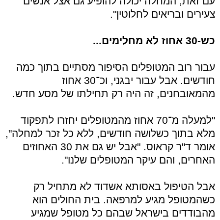
עם זאת, המחלה יכולה להופיע גם אצל אנשים
צעירים ובריאים לחלוטין".
כש-30 אחוז לא מחלימים...
עבור רוב המטופלים הסיפור מסתיים בתוך כמה
חודשים. אבל עבור יבגני, וכ־30 אחוז
מהמאובחנים, זה היה רק תחילתו של מסע חדש.
"למעלה מ־70 אחוז מהמטופלים יחזרו לתפקוד
מלא בתוך כשלושה חודשים, ללא כל זכר למחלה",
אומר ד"ר קראוס. "אבל יש גם את 30 האחוזים
האחרים, והם עיקר המטופלים שלנו".
אבל הטיפול באסותא אשדוד לא מתחיל רק
כשהמטופל מגיע למרפאה. בית החולים הוא
מהבודדים בישראל שבהם כל מטופל שמגיע