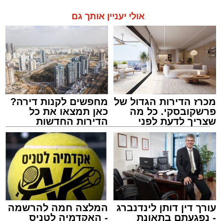
אולי יעניין אותך גם
מכרז הדירות הגדול של
מחפשים לקנות דירה?
פרשקובסקי. כל מה
כאן תמצאו את כל
שצריך לדעת לפני
הדירות החדשות
שמגישים הצעה לדירה
למכירה באשדוד >>>
באשדוד
עורך דין דותן לינדנברג
המלצה חמה להרשמה
- נפגעתם בתאונת
- האקדמיה לטניס