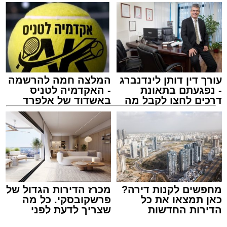
עורך דין דותן לינדנברג
המלצה חמה להרשמה
- נפגעתם בתאונת
- האקדמיה לטניס
דרכים לחצו לקבל מה
באשדוד של אלפרד
זיץ המרכז למורשת
שמגיע לכם
קריאולנסקי - לילדים
מנהל האתר / 08:55 09.08.26
מחפשים לקנות דירה?
מכרז הדירות הגדול של
תגים:
אבי אמסלם
,
המרכז למורשת
,
מהות
,
מני
כאן תמצאו את כל
פרשקובסקי. כל מה
הדירות החדשות
שצריך לדעת לפני
אזולאי
למכירה באשדוד >>>
שמגישים הצעה לדירה