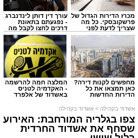
במה אחת אמן הרגש בנצי שטיין, הקומזיצר והיוצר
יצחק בן ארזה והזמר החסידי שמוליק קליין בליווי
מכרז הדירות הגדול של
עורך דין דותן לינדנברג
תזמורת מורחבת בניצוחו של מאסטרו דני אבידני.
פרשקובסקי. כל מה
- נפגעתם בתאונת
שצריך לדעת לפני
דרכים לחצו לקבל מה
שמגישים הצעה לדירה
שמגיע לכם
באשדוד
צילום: א' מיכאלי
מערכת האתר / 00:41 09.08.26
מחפשים לקנות דירה?
המלצה חמה להרשמה
כאן תמצאו את כל
- האקדמיה לטניס
הדירות החדשות
באשדוד של אלפרד
תגים:
אשדוד
,
פטירה
,
אלעד
למכירה באשדוד >>>
קריאולנסקי - לילדים
אשדוד בקהילה
>
אשדוד בקהילה
במוצאי שבת קודש הגיע השמועה הקשה והמצערת
צפו בגלריה המורחבת: האירוע
הערב נפתח בשירה אדירה תוך השתתפות פעילה
על פטירתו של האברך החשוב, מזכה הרבים ואיש
שסחף את אשדוד החרדית
של הקהל הרב ששר יחד עם האמנים שירי רגש
החסד הרב ידידיה רחמים יפרח ז"ל, אחיו של הגאון
ודבקות, כאשר בהמשך הפך האולם לרחבת
בליל שישי