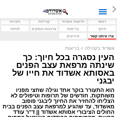
ראשי
חדשות אשדוד
קהילות
חצרות
חינוך
בריאות
צרכנות ועסקים
לוחות
צרו איתנו קשר
אירועים
אשדוד בקהילה
>
בריאות
העין נסגרה בכל חיוך: כך
שינתה מרפאת עצב הפנים
באסותא אשדוד את חייו של
יבגני
הוא התעורר בוקר אחד וגילה שחצי מפניו
משותקות. חודשים של תרופות וטיפולים לא
הצליחו להחזיר את החיוך ליבגני פופוב
מאשדוד, עד שהגיע למרפאת עצב הפנים בבית
החולים הציבורי אסותא אשדוד || ד"ר עודד