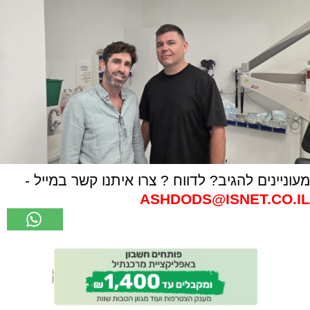
מעוניינים להגיב? לדווח ? צרו איתנו קשר במייל -
ASHDODS@ISNET.CO.IL