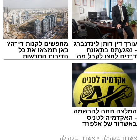
עורך דין דותן לינדנברג
מחפשים לקנות דירה?
- נפגעתם בתאונת
כאן תמצאו את כל
דרכים לחצו לקבל מה
הדירות החדשות
זיץ המרכז למורשת
שמגיע לכם
למכירה באשדוד >>>
מנהל האתר / 08:55 09.08.26
המלצה חמה להרשמה
תגים:
אבי אמסלם
,
המרכז למורשת
,
מהות
,
מני
- האקדמיה לטניס
באשדוד של אלפרד
אזולאי
קריאולנסקי - לילדים
אשדוד בקהילה
>
אשדוד בקהילה
לקראת סיום בין הזמנים נערך אמש מופע סיום בין