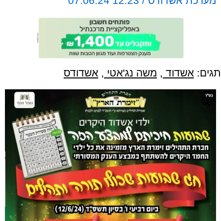
מערכת אשדודס / 12:23 07.06.24
תגים:
אשדוד
,
משה נג'אטי
,
אשדודס