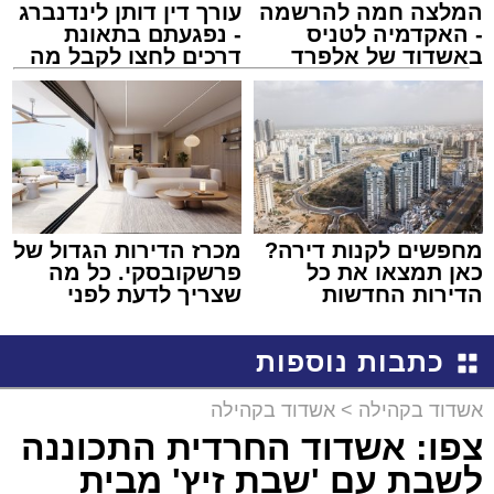
המלצה חמה להרשמה
עורך דין דותן לינדנברג
- האקדמיה לטניס
- נפגעתם בתאונת
באשדוד של אלפרד
דרכים לחצו לקבל מה
קריאולנסקי - לילדים
שמגיע לכם
מחפשים לקנות דירה?
מכרז הדירות הגדול של
כאן תמצאו את כל
פרשקובסקי. כל מה
הדירות החדשות
שצריך לדעת לפני
למכירה באשדוד >>>
שמגישים הצעה לדירה
באשדוד
כתבות נוספות
אשדוד בקהילה
>
אשדוד בקהילה
צפו: אשדוד החרדית התכוננה
לשבת עם 'שבת זיץ' מבית