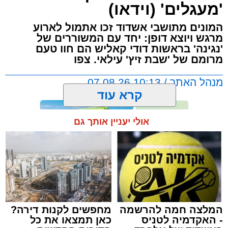
'מעגלים' (וידאו)
המונים מתושבי אשדוד זכו אתמול לארוע
מרגש ויוצא דופן: יחד עם המשוררים של
'נגינה' בראשות דודי קאליש הם חוו טעם
מרומם של 'שבת זיץ' עילאי. צפו
מנהל האתר / 10:13 07.08.26
קרא עוד
אולי יעניין אותך גם
תגים:
אשדוד
,
מעגלים
,
דודי קאליש
המלצה חמה להרשמה
מחפשים לקנות דירה?
- האקדמיה לטניס
כאן תמצאו את כל