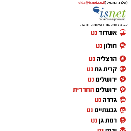
(אלדה נתנאל )
elda@isnet.co.il
קבוצת התקשורת ומקומוני הרשת:
המעמד, שהתקיים ביוזמת 'מעגלים', נערך
בראשות בעל המנגן ר' דודי קאליש, שידוע
בכישרונו להגיש יצירות עומק ברגש יהודי לוהט
ופנימי, כשלצידו ליד השולחן הסיבו, חבושי
שטריימלך, מקהלת "נגינה" המפוארת בליווי הרכב
מוזיקלי מורחב. ואכן, בשעות הבאות נסחפו
המשתתפים על גבי צליליה הענוגים של שבת
קודש, כשהם נהנים וחווים מקרוב את יצירות
המופת ממיטב חצרות החסידות, בהן בעלזא,
ויז'ניץ, פיטסבורג, מודז'יץ ועוד.
בהמשך נשא דברים נציג הכלל חסידי בעיריה, הרב
יהושע טננהויז, וכן ח"כ הרב ישראל אייכלר שהגיע