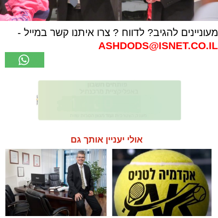
מעוניינים להגיב? לדווח ? צרו איתנו קשר במייל -
ASHDODS@ISNET.CO.IL
אולי יעניין אותך גם