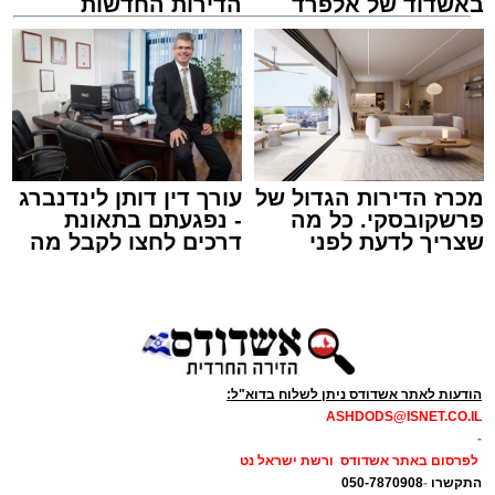
באשדוד של אלפרד
הדירות החדשות
קריאולנסקי - לילדים
למכירה באשדוד >>>
זה היה ארוע יוצא דופן. בלי מילים.
במשך שעות ארוכות של ליל שישי, נהנו המונים
מתושבי אשדוד מהארוע המרכזי של 'מעגלים'.
ואכן, כפי שהובטח, לא היה מדובר במופע שגרתי,
מכרז הדירות הגדול של
עורך דין דותן לינדנברג
פרשקובסקי. כל מה
- נפגעתם בתאונת
אלא במעמד של טיש חסידי אותנטי, שהצליח
שצריך לדעת לפני
דרכים לחצו לקבל מה
לסחוף אליו את ההמונים מעומק ימי החולין - אל
שמגישים הצעה לדירה
שמגיע לכם
תוך האווירה השבתית של חצרות הקודש.
באשדוד
הודעות לאתר אשדודס ניתן לשלוח בדוא"ל:
ASHDODS@ISNET.CO.IL
-
לפרסום באתר אשדודס ורשת ישראל נט
התקשרו
-
050-7870908