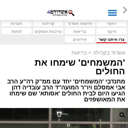
ראשי
חדשות אשדוד
קהילות
חצרות
חינוך
בריאות
צרכנות ועסקים
לוחות
צרו איתנו קשר
אירועים
אשדוד בקהילה
>
בריאות
'המשמחים' שימחו את
החולים
מתנדבי 'המשמחים' יחד עם ממ"ק רה"ע הרב
אבי אמסלם ויו"ר המועה"ד הרב עובדיה דהן
הגיעו היום לבית החולים 'אסותא' שם שימחו
את המאושפזים