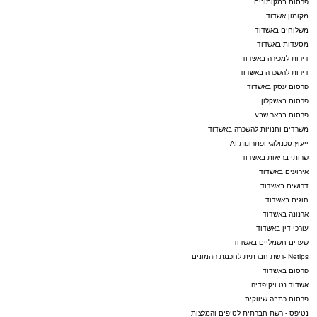
פרסום במקומונים
צפו ברגעים קצרים מהארוע העוצמתי שעוד ידובר
מקומון אשדוד
משלוחים באשדוד
בו רבות.
מסעדות באשדוד
דירות למכירה באשדוד
דירות להשכרה באשדוד
פרסום עסק באשדוד
פרסום באשקלון
פרסום בבאר שבע
משרדים וחנויות להשכרה באשדוד
ייעוץ טכנולוגי ופתרונות AI
שרותי בריאות באשדוד
אירועים באשדוד
דרושים באשדוד
חוגים באשדוד
ארנונה באשדוד
עורכי דין באשדוד
שערים חשמליים באשדוד
Netips -רשת חברתית לחכמת ההמונים
פרסום באשדוד
אשדוד נט ויקיפדיה
פרסום כתבה שיווקית
נטיפס - רשת חברתית לטיפים והמלצות