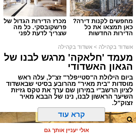
במשך שעות ארוכות של ליל שישי, נהנו המונים
מתושבי אשדוד מהארוע המרכזי של 'מעגלים'.
ואכן, כפי שהובטח, לא היה מדובר במופע שגרתי,
מחפשים לקנות דירה?
מכרז הדירות הגדול של
כאן תמצאו את כל
פרשקובסקי. כל מה
אלא במעמד של טיש חסידי אותנטי, שהצליח
הדירות החדשות
שצריך לדעת לפני
לסחוף אליו את ההמונים מעומק ימי החולין - אל
למכירה באשדוד >>>
שמגישים הצעה לדירה
תוך האווירה השבתית של חצרות הקודש.
באשדוד
אשדוד בקהילה
>
אשדוד בקהילה
מעמד 'חלאקה' מרגש לבנו של
הגאון האשדודי
ביום הילולת ה"סטייפלר" זצ"ל, עלה ראש
מוסדות "בית מאיר" מהרובע בסיטי שבאשדוד
לציון הרשב"י במירון שם ערך את טקס גזיזת
השיער הראשון לבנו, נינו של הבבא מאיר
זצוק"ל.
קרא עוד