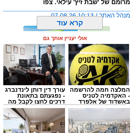
מרומם של 'שבת זיץ' עילאי. צפו
מנהל האתר / 10:13 07.08.26
קרא עוד
אולי יעניין אותך גם
תגים:
אשדוד
,
מעגלים
,
דודי קאליש
המלצה חמה להרשמה
עורך דין דותן לינדנברג
- האקדמיה לטניס
- נפגעתם בתאונת
באשדוד של אלפרד
דרכים לחצו לקבל מה
קריאולנסקי - לילדים
שמגיע לכם
זה היה ארוע יוצא דופן. בלי מילים.