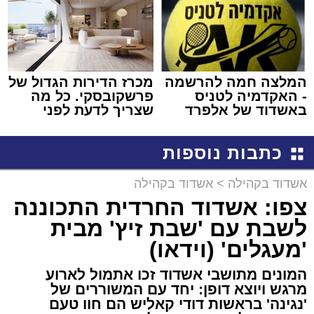
המלצה חמה להרשמה
מכרז הדירות הגדול של
- האקדמיה לטניס
פרשקובסקי. כל מה
באשדוד של אלפרד
שצריך לדעת לפני
קריאולנסקי - לילדים
שמגישים הצעה לדירה
באשדוד
כתבות נוספות
אשדוד בקהילה
>
אשדוד בקהילה
צפו: אשדוד החרדית התכוננה
לשבת עם 'שבת זיץ' מבית
'מעגלים' (וידאו)
המונים מתושבי אשדוד זכו אתמול לארוע
מרגש ויוצא דופן: יחד עם המשוררים של
'נגינה' בראשות דודי קאליש הם חוו טעם