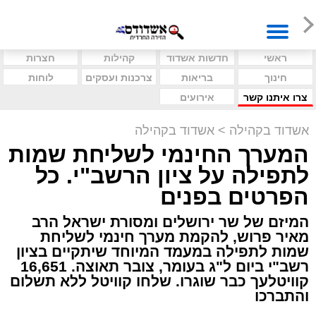
ראשי
חדשות אשדוד
קהילות
חצרות
חינוך
בריאות
צרכנות ועסקים
לוחות
צרו איתנו קשר
אירועים
אשדוד בקהילה
>
אשדוד בקהילה
המערך החינמי לשליחת שמות
לתפילה על ציון הרשב"י. כל
הפרטים בפנים
המיזם של שר ירושלים ומסורת ישראל הרב
מאיר פרוש, להקמת מערך חינמי לשליחת
שמות לתפילה במעמד המיוחד שיתקיים בציון
רשב"י ביום ל"ג בעומר, צובר תאוצה. 16,651
קוויטלעך כבר שוגרו. שלחו קוויטל ללא תשלום
והתברכו