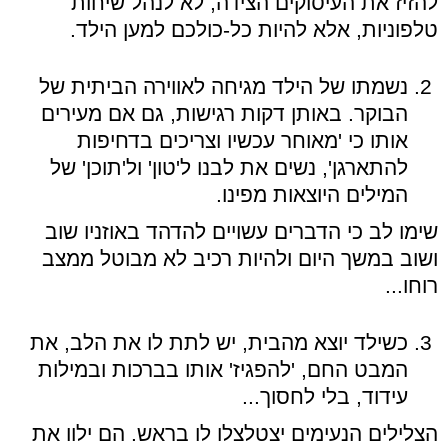
להזיז את העיסוקים הצידה, לא לנהל שיחות
טלפוניות, אלא להיות כל-כולכם למען הילד.
נשמתו של הילד מגיחה לאווירה הביתית של
הבוקר. באותן דקות רגישות, גם אם מעירים
אותו כי 'מאוחר עכשיו וצריכים בדחיפות
להתארגן', נשים את לבנו ל'טון' ול'תוכן' של
המילים היוצאות מפינו.
שימו לב כי הדברים עשויים להדהד באוזניו שוב
ושוב במשך היום ולהיות רכיב לא מבוטל ממצב
רוחו...
כשילד יוצא מהבית, יש לתת לו את הלב, את
המבט החם, 'להפגיז' אותו בברכות ובמילות
עידוד, בלי לחסוך...
הצלילים הנעימים יצטלצלו לו בראש. הם ילוו את