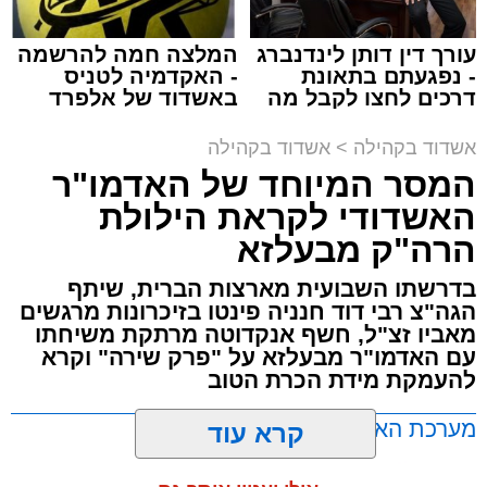
תגים:
המרכז למורשת
,
"מהות"
עורך דין דותן לינדנברג
המלצה חמה להרשמה
ימים ספורים לתום בין הזמנים אב שהיה גדוש
- נפגעתם בתאונת
- האקדמיה לטניס
בפעילויות שונות ומגוונות, במוצאי שבת הקרוב,
דרכים לחצו לקבל מה
באשדוד של אלפרד
שמגיע לכם
קריאולנסקי - לילדים
פרשת ראה, ייערך מופע סיום בין הזמנים ומלווה
אשדוד בקהילה
>
אשדוד בקהילה
מלכה על ידי "המרכז למורשת" בראשות מ"מ ראש
המסר המיוחד של האדמו"ר
העיר הרב אבי אמסלם בשיתוף הרשות העירונית
האשדודי לקראת הילולת
'מהות' בראשות חבר מועצת העיר הרב מני אזולאי.
הרה"ק מבעלזא
האירוע הענק יתקיים כאמור ע"י 'המרכז למורשת'
בדרשתו השבועית מארצות הברית, שיתף
ובשיתוף רשת ישיבות בין הזמנים 'חזון עובדיה'
הגה"צ רבי דוד חנניה פינטו בזיכרונות מרגשים
מבית הרשות העירונית 'מהות' במסגרתה פועלות
מאביו זצ"ל, חשף אנקדוטה מרתקת משיחתו
עשרות נקודות של ישיבות בין הזמנים ברחבי העיר
עם האדמו"ר מבעלזא על "פרק שירה" וקרא
להעמקת מידת הכרת הטוב
שבהם לומדים מאות בחורי ישיבות ומתעלים
בתורה גם בימי החופש.
מערכת האתר / 00:23 06.08.26
קרא עוד
במופע סיום בין הזמנים שישולב עם מלווה מלכה