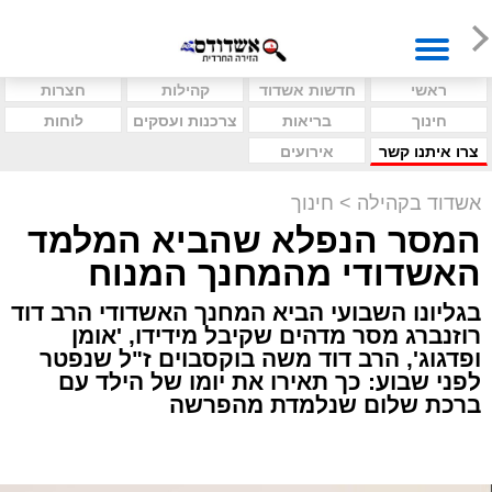
ראשי
חדשות אשדוד
קהילות
חצרות
חינוך
בריאות
צרכנות ועסקים
לוחות
צרו איתנו קשר
אירועים
אשדוד בקהילה
>
חינוך
המסר הנפלא שהביא המלמד
האשדודי מהמחנך המנוח
בגליונו השבועי הביא המחנך האשדודי הרב דוד
רוזנברג מסר מדהים שקיבל מידידו, 'אומן
ופדגוג', הרב דוד משה בוקסבוים ז"ל שנפטר
לפני שבוע: כך תאירו את יומו של הילד עם
ברכת שלום שנלמדת מהפרשה