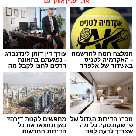
אולי יעניין אותך גם
מוזיקלי יופיעו על במה אחת ענקי הזמר והרגש,
בנצי שטיין, יצחק בן ארזה ושמוליק קליין בליווי
תזמורת מורחבת בניצוחו של מאסטרו דני אבידני.
תגים:
אשדוד
,
בעלזא
,
הילולא
המלצה חמה להרשמה
עורך דין דותן לינדנברג
- האקדמיה לטניס
- נפגעתם בתאונת
באשדוד של אלפרד
דרכים לחצו לקבל מה
קריאולנסקי - לילדים
שמגיע לכם
במהלך הערב יישאו דברי ברכה מ"מ ראש העיר
מכרז הדירות הגדול של
מחפשים לקנות דירה?
וומונה המרכז למורשת הרב אבי אמסלם וחבר
פרשקובסקי. כל מה
כאן תמצאו את כל
מועצת העיר יו"ר מהות הרב מני אזולאי.
שצריך לדעת לפני
הדירות החדשות