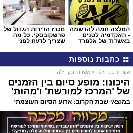
המלצה חמה להרשמה
מכרז הדירות הגדול של
- האקדמיה לטניס
פרשקובסקי. כל מה
באשדוד של אלפרד
שצריך לדעת לפני
קריאולנסקי - לילדים
שמגישים הצעה לדירה
באשדוד
כתבות נוספות
אשדוד בקהילה
>
אשדוד בקהילה
היכונו: מופע סיום בין הזמנים
של 'המרכז למורשת' ו'מהות'
במוצאי שבת הקרוב: ארוע הסיום העוצמתי