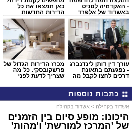
המלצה חמה להרשמה
מחפשים לקנות דירה?
- האקדמיה לטניס
כאן תמצאו את כל
באשדוד של אלפרד
הדירות החדשות
קריאולנסקי - לילדים
למכירה באשדוד >>>
עורך דין דותן לינדנברג
מכרז הדירות הגדול של
- נפגעתם בתאונת
פרשקובסקי. כל מה
דרכים לחצו לקבל מה
שצריך לדעת לפני
שמגיע לכם
שמגישים הצעה לדירה
באשדוד
כתבות נוספות
אשדוד בקהילה
>
אשדוד בקהילה
היכונו: מופע סיום בין הזמנים
של 'המרכז למורשת' ו'מהות'