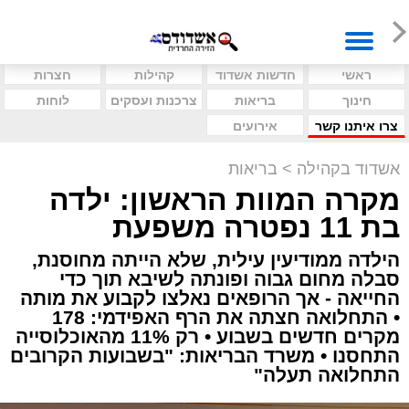
ראשי
חדשות אשדוד
קהילות
חצרות
חינוך
בריאות
צרכנות ועסקים
לוחות
צרו איתנו קשר
אירועים
אשדוד בקהילה
>
בריאות
מקרה המוות הראשון: ילדה
בת 11 נפטרה משפעת
הילדה ממודיעין עילית, שלא הייתה מחוסנת,
סבלה מחום גבוה ופונתה לשיבא תוך כדי
החייאה - אך הרופאים נאלצו לקבוע את מותה
• התחלואה חצתה את הרף האפידמי: 178
מקרים חדשים בשבוע • רק 11% מהאוכלוסייה
התחסנו • משרד הבריאות: "בשבועות הקרובים
התחלואה תעלה"