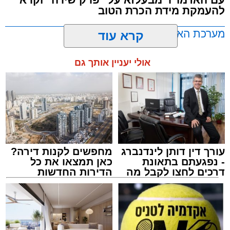
להעמקת מידת הכרת הטוב
שבהם לומדים מאות בחורי ישיבות ומתעלים
בתורה גם בימי החופש.
מערכת האתר / 00:23 06.08.26
קרא עוד
במופע סיום בין הזמנים שישולב עם מלווה מלכה
אולי יעניין אותך גם
מוזיקלי יופיעו על במה אחת ענקי הזמר והרגש,
בנצי שטיין, יצחק בן ארזה ושמוליק קליין בליווי
תזמורת מורחבת בניצוחו של מאסטרו דני אבידני.
תגים:
אשדוד
,
בעלזא
,
הילולא
עורך דין דותן לינדנברג
מחפשים לקנות דירה?
- נפגעתם בתאונת
כאן תמצאו את כל
דרכים לחצו לקבל מה
הדירות החדשות
שמגיע לכם
למכירה באשדוד >>>