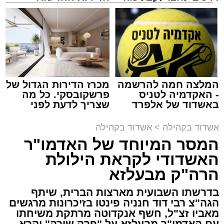
שמגיע לכם
למכירה באשדוד >>>
תגים:
המרכז למורשת
,
"מהות"
המלצה חמה להרשמה
מכרז הדירות הגדול של
ימים ספורים לתום בין הזמנים אב שהיה גדוש
- האקדמיה לטניס
פרשקובסקי. כל מה
בפעילויות שונות ומגוונות, במוצאי שבת הקרוב,
באשדוד של אלפרד
שצריך לדעת לפני
קריאולנסקי - לילדים
שמגישים הצעה לדירה
פרשת ראה, ייערך מופע סיום בין הזמנים ומלווה
באשדוד
אשדוד בקהילה
>
אשדוד בקהילה
מלכה על ידי "המרכז למורשת" בראשות מ"מ ראש
המסר המיוחד של האדמו"ר
העיר הרב אבי אמסלם בשיתוף הרשות העירונית
האשדודי לקראת הילולת
'מהות' בראשות חבר מועצת העיר הרב מני אזולאי.
הרה"ק מבעלזא
האירוע הענק יתקיים כאמור ע"י 'המרכז למורשת'
בדרשתו השבועית מארצות הברית, שיתף
ובשיתוף רשת ישיבות בין הזמנים 'חזון עובדיה'
הגה"צ רבי דוד חנניה פינטו בזיכרונות מרגשים
מבית הרשות העירונית 'מהות' במסגרתה פועלות
מאביו זצ"ל, חשף אנקדוטה מרתקת משיחתו
עשרות נקודות של ישיבות בין הזמנים ברחבי העיר
עם האדמו"ר מבעלזא על "פרק שירה" וקרא