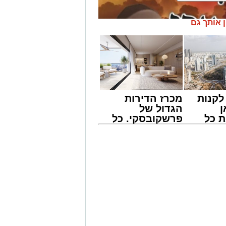
ן אותך גם
קנות
מכרז הדירות
ן
הגדול של
 כל
פרשקובסקי. כל
חדשות
מה שצריך לדעת
אשדוד
לפני שמגישים
הצעה לדירה
באשדוד
' יתכנסו המוני בחורי הישיבות שטרם
ולי הדור, מרן הגרי"ב שרייבר שליט"א
 נדירה של קורת רוח ישתפו את שומעיהם
פנחס שרייבר זצ"ל והגאון רבי ניסים