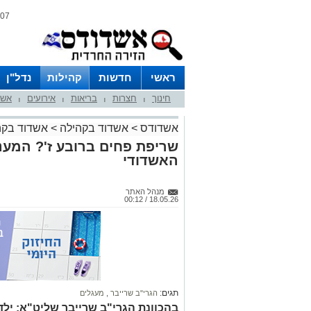
07 אוגוסט 2026 / 12:14
ראשי
חדשות
קהילות
נדל"ן
חינוך
חצרות
בריאות
אירועים
אשד
|
|
|
|
אשדודס
>
אשדוד בקהילה
>
אשדוד בקה
שריפת פחים ברובע ז'? המענ
האשדודי
מנהל האתר
18.05.26 / 00:12
תגים:
הגרי"ב שרייבר
,
מעגלים
בהכוונת הגרי"ב שרייבר שליט"א: ילד