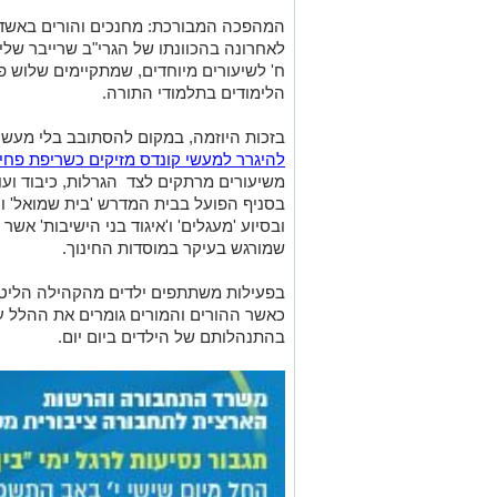
המהפכה המבורכת: מחנכים והורים באשדו
לאחרונה בהכוונתו של הגרי"ב שרייבר של
ח' לשיעורים מיוחדים, שמתקיימים שלוש 
הלימודים בתלמודי התורה.
בזכות היוזמה, במקום להסתובב בלי מעש
להיגרר למעשי קונדס מזיקים כשריפת פחי
משיעורים מרתקים לצד הגרלות, כיבוד וע
בסניף הפועל בבית המדרש 'בית שמואל' ו'
ובסיוע 'מעגלים' ו'איגוד בני הישיבות' אש
שמורגש בעיקר במוסדות החינוך.
בפעילות משתתפים ילדים מהקהילה הליטא
כאשר ההורים והמורים גומרים את ההלל ע
בהתנהלותם של הילדים ביום יום.