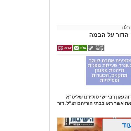
לפני שמגישים
>>>
לכם
קריאולנסקי -
הצעה לדירה
לילדים
באשדוד
ילה
 הדור על הבמה
הגאון רבי ישי טולידנו שליט"א
את אשר ראו בבתי הוריהם זצ"ל. דור
וד