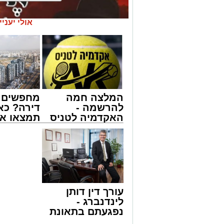
אולי יעניי
המלצה חמה
מחפשים ל
להרשמה -
דירה? כא
האקדמיה לטניס
תמצאו את
באשדוד של
הדירות ה
אלפרד
למכירה ב
קריאולנסקי -
>>>
לילדים
מעגלים
ארוע שטרם היה כמותו: בשבוע הבא ביום ג
עורך דין דותן
החלו את זמן 'אלול', והם יזכו לשמוע את גד
לינדנברג -
והגאון רבי ישאי טולידנו שליט"א, שבשעה
נפגעתם בתאונת
באשר ראו וקיבלו בבתי הוריהם, הגאון רבי 
דרכים לחצו