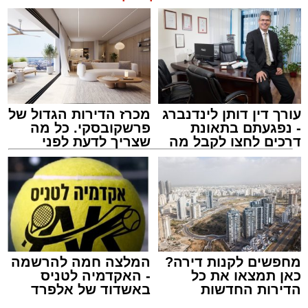
תגים:
אשדוד
,
בעלזא
,
הילולא
עורך דין דותן לינדנברג
מכרז הדירות הגדול של
- נפגעתם בתאונת
פרשקובסקי. כל מה
דרכים לחצו לקבל מה
שצריך לדעת לפני
שמגיע לכם
שמגישים הצעה לדירה
באשדוד
מחפשים לקנות דירה?
המלצה חמה להרשמה
כאן תמצאו את כל
- האקדמיה לטניס
הדירות החדשות
באשדוד של אלפרד
למכירה באשדוד >>>
קריאולנסקי - לילדים