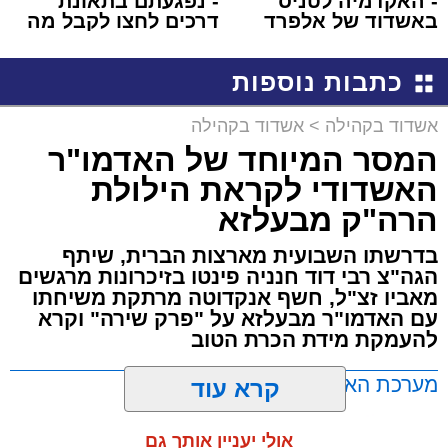
- האקדמיה לטניס
- נפגעתם בתאונת
באשדוד של אלפרד
דרכים לחצו לקבל מה
קריאולנסקי - לילדים
שמגיע לכם
כתבות נוספות
אשדוד בקהילה
>
אשדוד בקהילה
המסר המיוחד של האדמו"ר
האשדודי לקראת הילולת
הרה"ק מבעלזא
בדרשתו השבועית מארצות הברית, שיתף
הגה"צ רבי דוד חנניה פינטו בזיכרונות מרגשים
מאביו זצ"ל, חשף אנקדוטה מרתקת משיחתו
עם האדמו"ר מבעלזא על "פרק שירה" וקרא
להעמקת מידת הכרת הטוב
מערכת האתר / 00:23 06.08.26
קרא עוד
אולי יעניין אותך גם