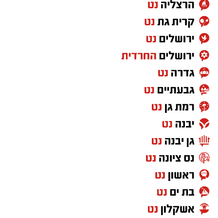
חשב – לא היה לו כסף. חשב רק על אמונה בה'
יתברך, ותמיד היה מתפלל להקב"ה".
הרב פינטו הדגיש כי אדם שמחובר להקב"ה
מתאפיין בתורה, אמונה, ביטחון ואהבת ה': "אדם
מביט לשמים ומיד מתפעל ואומר 'מה רבו מעשיך
ה'', מתפעל מהבריאה כולה; כך גם אם הוא נמצא
ליד ים או עצים, כולו מלא התפעלות 'כולם
בחוכמה עשית'. ראיתי השבוע חתול ושמתי לב
לחוכמה שלו; כיצד הוא מתקיים ודואג לעצמו".