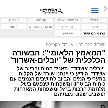
ראשי
חדשות אשדוד
קהילות
חצרות
חינוך
בריאות
צרכנות ועסקים
לוחות
צרו איתנו קשר
אירועים
אשדוד בקהילה
>
אשדוד בקהילה
"המאמץ הלאומי": הבשורה
הכלכלית של 'יובלים-אשדוד'
"יובלים אשדוד", תאגיד המים והביוב של
אשדוד הודיע כי יינתנו שורה של הקלות
בתעריפי המים והביוב לתושבים הנמנים עם
כוחות הביטחון ומשפחות שנפגעו בשל
מלחמת חרבות ברזל ומשפחות המארחות
תושבים שפונו מבתיהם