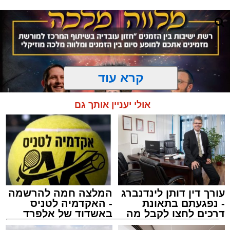
קרא עוד
אולי יעניין אותך גם
עורך דין דותן לינדנברג
המלצה חמה להרשמה
המרכז למורשת
- נפגעתם בתאונת
- האקדמיה לטניס
מנהל האתר / 10:42 06.08.26
דרכים לחצו לקבל מה
באשדוד של אלפרד
שמגיע לכם
קריאולנסקי - לילדים