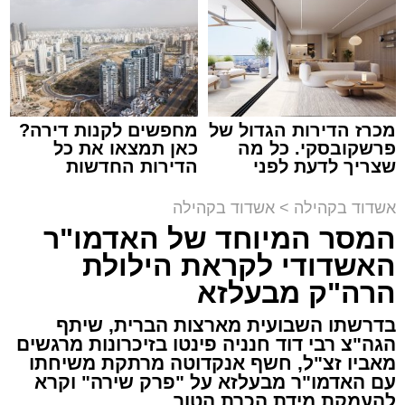
תגים:
המרכז למורשת
,
"מהות"
מכרז הדירות הגדול של
מחפשים לקנות דירה?
ימים ספורים לתום בין הזמנים אב שהיה גדוש
פרשקובסקי. כל מה
כאן תמצאו את כל
בפעילויות שונות ומגוונות, במוצאי שבת הקרוב,
שצריך לדעת לפני
הדירות החדשות
שמגישים הצעה לדירה
למכירה באשדוד >>>
פרשת ראה, ייערך מופע סיום בין הזמנים ומלווה
באשדוד
אשדוד בקהילה
>
אשדוד בקהילה
מלכה על ידי "המרכז למורשת" בראשות מ"מ ראש
המסר המיוחד של האדמו"ר
העיר הרב אבי אמסלם בשיתוף הרשות העירונית
האשדודי לקראת הילולת
'מהות' בראשות חבר מועצת העיר הרב מני אזולאי.
הרה"ק מבעלזא
האירוע הענק יתקיים כאמור ע"י 'המרכז למורשת'
בדרשתו השבועית מארצות הברית, שיתף
ובשיתוף רשת ישיבות בין הזמנים 'חזון עובדיה'
הגה"צ רבי דוד חנניה פינטו בזיכרונות מרגשים
מבית הרשות העירונית 'מהות' במסגרתה פועלות
מאביו זצ"ל, חשף אנקדוטה מרתקת משיחתו
עשרות נקודות של ישיבות בין הזמנים ברחבי העיר
עם האדמו"ר מבעלזא על "פרק שירה" וקרא
להעמקת מידת הכרת הטוב
שבהם לומדים מאות בחורי ישיבות ומתעלים