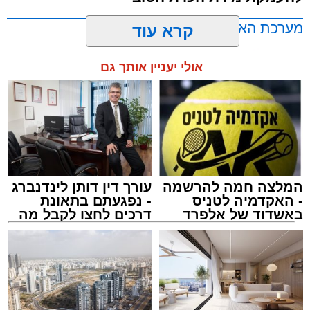
בתורה גם בימי החופש.
מערכת האתר / 00:23 06.08.26
קרא עוד
במופע סיום בין הזמנים שישולב עם מלווה מלכה
אולי יעניין אותך גם
מוזיקלי יופיעו על במה אחת ענקי הזמר והרגש,
בנצי שטיין, יצחק בן ארזה ושמוליק קליין בליווי
תזמורת מורחבת בניצוחו של מאסטרו דני אבידני.
תגים:
אשדוד
,
בעלזא
,
הילולא
המלצה חמה להרשמה
עורך דין דותן לינדנברג
- האקדמיה לטניס
- נפגעתם בתאונת
באשדוד של אלפרד
דרכים לחצו לקבל מה
קריאולנסקי - לילדים
שמגיע לכם