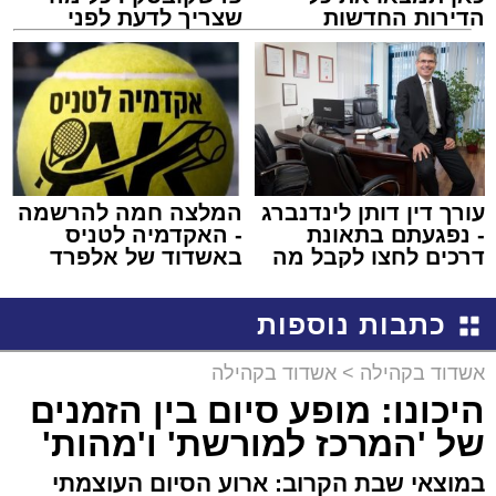
הדירות החדשות
שצריך לדעת לפני
למכירה באשדוד >>>
שמגישים הצעה לדירה
באשדוד
עורך דין דותן לינדנברג
המלצה חמה להרשמה
- נפגעתם בתאונת
- האקדמיה לטניס
דרכים לחצו לקבל מה
באשדוד של אלפרד
שמגיע לכם
קריאולנסקי - לילדים
כתבות נוספות
אשדוד בקהילה
>
אשדוד בקהילה
היכונו: מופע סיום בין הזמנים
של 'המרכז למורשת' ו'מהות'
במוצאי שבת הקרוב: ארוע הסיום העוצמתי