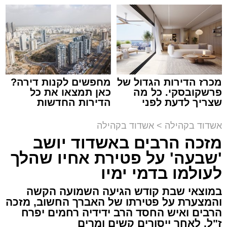
שמגיע לכם
קריאולנסקי - לילדים
מנהל האתר / 08:55 09.08.26
מכרז הדירות הגדול של
מחפשים לקנות דירה?
תגים:
אבי אמסלם
,
המרכז למורשת
,
מהות
,
מני
פרשקובסקי. כל מה
כאן תמצאו את כל
שצריך לדעת לפני
הדירות החדשות
אזולאי
שמגישים הצעה לדירה
למכירה באשדוד >>>
באשדוד
אשדוד בקהילה
>
אשדוד בקהילה
לקראת סיום בין הזמנים נערך אמש מופע סיום בין
מזכה הרבים באשדוד יושב
הזמנים ומלווה מלכה על ידי "המרכז למורשת"
'שבעה' על פטירת אחיו שהלך
בראשות מ"מ ראש העיר הרב אבי אמסלם בשיתוף
הרשות העירונית 'מהות' בראשות יו"ר הדירקטוריון
לעולמו בדמי ימיו
חבר מועצת העיר הרב מני אזולאי ומנכ"לית
במוצאי שבת קודש הגיעה השמועה הקשה
הרשות הגב' סימונה מורלי - בהשתתפות למעלה
והמצערת על פטירתו של האברך החשוב, מזכה
מאלף בחורי ישיבות, אברכים ותושבי העיר שגדשו
הרבים ואיש החסד הרב ידידיה רחמים יפרח
ז"ל, לאחר ייסורים קשים ומרים
את אולם הפיס גור ברובע ז׳.