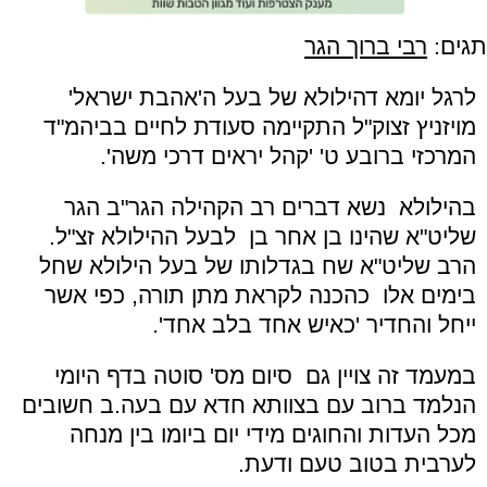
תגים:
רבי ברוך הגר
לרגל יומא דהילולא של בעל ה'אהבת ישראל'
מויזניץ זצוק"ל התקיימה סעודת לחיים בביהמ"ד
המרכזי ברובע ט' 'קהל יראים דרכי משה'.
בהילולא נשא דברים רב הקהילה הגר"ב הגר
שליט"א שהינו בן אחר בן לבעל ההילולא זצ"ל.
הרב שליט"א שח בגדלותו של בעל הילולא שחל
בימים אלו כהכנה לקראת מתן תורה, כפי אשר
ייחל והחדיר '
כאיש אחד בלב אחד'.
במעמד זה צויין גם סיום מס' סוטה בדף היומי
הנלמד ברוב עם בצוותא חדא עם בעה.ב חשובים
מכל העדות והחוגים מידי יום ביומו בין מנחה
לערבית בטוב טעם ודעת.