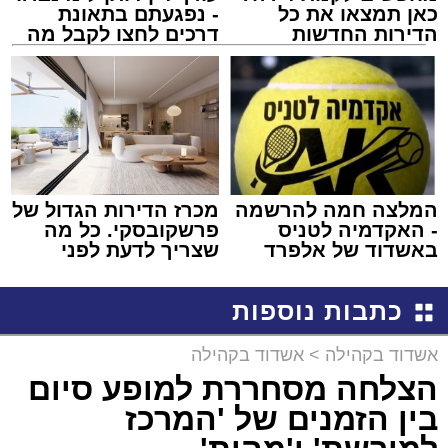
כאן תמצאו את כל
- נפגעתם בתאונת
הדירות החדשות
דרכים לחצו לקבל מה
למכירה באשדוד >>>
שמגיע לכם
המלצה חמה להרשמה
מכרז הדירות הגדול של
- האקדמיה לטניס
פרשקובסקי. כל מה
באשדוד של אלפרד
שצריך לדעת לפני
קריאולנסקי - לילדים
שמגישים הצעה לדירה
באשדוד
כתבות נוספות
אשדוד בקהילה
>
אשדוד בקהילה
הצלחה מסחררת למופע סיום
בין הזמנים של 'המרכז