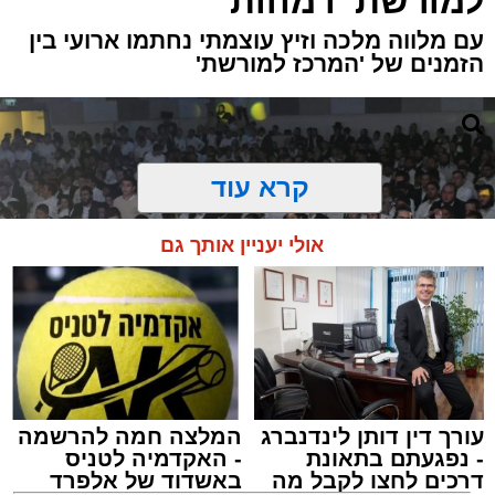
למורשת' ו'מהות'
עם מלווה מלכה וזיץ עוצמתי נחתמו ארועי בין
הזמנים של 'המרכז למורשת'
קרא עוד
אולי יעניין אותך גם
עורך דין דותן לינדנברג
המלצה חמה להרשמה
- נפגעתם בתאונת
- האקדמיה לטניס
דרכים לחצו לקבל מה
באשדוד של אלפרד
זיץ המרכז למורשת