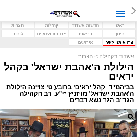
ראשי
חדשות אשדוד
קהילות
חצרות
חינוך
בריאות
צרכנות ועסקים
לוחות
צרו איתנו קשר
אירועים
אשדוד בקהילה
>
חצרות
הילולת ה'אהבת ישראל' בקהל
יראים
בביהמ"ד 'קהל יראים' ברובע ט' צויינה הילולת
ה'אהבת ישראל' מויזניץ זי"ע. רב הקהילה
הגר"ב הגר נשא דברים