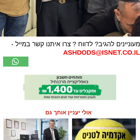
מעוניינים להגיב? לדווח ? צרו איתנו קשר במייל -
ASHDODS@ISNET.CO.IL
אולי יעניין אותך גם