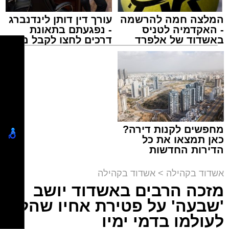
המלצה חמה להרשמה
עורך דין דותן לינדנברג
- האקדמיה לטניס
- נפגעתם בתאונת
באשדוד של אלפרד
דרכים לחצו לקבל מה
זיץ המרכז למורשת
קריאולנסקי - לילדים
שמגיע לכם
מנהל האתר / 08:55 09.08.26
מחפשים לקנות דירה?
תגים:
אבי אמסלם
,
המרכז למורשת
,
מהות
,
מני
כאן תמצאו את כל
הדירות החדשות
אזולאי
למכירה באשדוד >>>
אשדוד בקהילה
>
אשדוד בקהילה
לקראת סיום בין הזמנים נערך אמש מופע סיום בין
מזכה הרבים באשדוד יושב
הזמנים ומלווה מלכה על ידי "המרכז למורשת"
'שבעה' על פטירת אחיו שהלך
בראשות מ"מ ראש העיר הרב אבי אמסלם בשיתוף
הרשות העירונית 'מהות' בראשות יו"ר הדירקטוריון
לעולמו בדמי ימיו